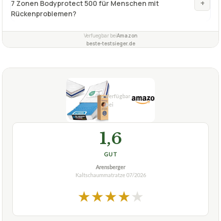
+
7 Zonen Bodyprotect 500 für Menschen mit
Rückenproblemen?
Verfuegbar bei
Amazon
beste-testsieger.de
1,6
GUT
Arensberger
Kaltschaummatratze
07/2026
★
★
★
★
★