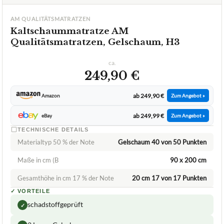
AM QUALITÄTSMATRATZEN
Kaltschaummatratze AM
Qualitätsmatratzen, Gelschaum, H3
ca.
249,90 €
ab 249,90 €
Amazon
Zum Angebot »
ab 249,99 €
eBay
Zum Angebot »
TECHNISCHE DETAILS
Materialtyp 50 % der Note
Gelschaum 40 von 50 Punkten
Maße in cm (B
90 x 200 cm
Gesamthöhe in cm 17 % der Note
20 cm 17 von 17 Punkten
✓
VORTEILE
schadstoffgeprüft
✓