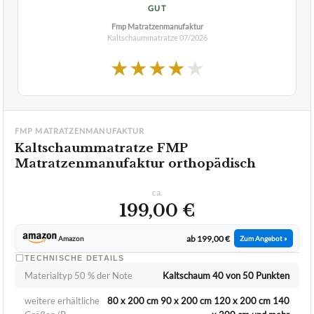
GUT
Fmp Matratzenmanufaktur
Kaltschaummatratze
07/2026
★
★
★
★
★
FMP MATRATZENMANUFAKTUR
Kaltschaummatratze FMP
Matratzenmanufaktur orthopädisch
ca.
199,00 €
ab 199,00 €
Amazon
Zum Angebot »
TECHNISCHE DETAILS
Materialtyp 50 % der Note
Kaltschaum 40 von 50 Punkten
weitere erhältliche
80 x 200 cm 90 x 200 cm 120 x 200 cm 140