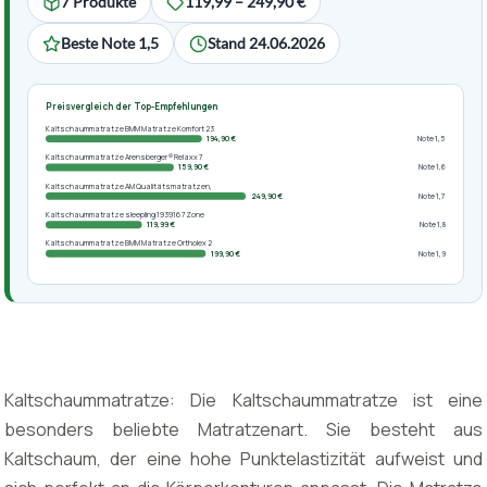
7 Produkte
119,99 – 249,90 €
Beste Note 1,5
Stand 24.06.2026
Preisvergleich der Top-Empfehlungen
Kaltschaummatratze BMM Matratze Komfort 23
194,90 €
Note 1,5
Kaltschaummatratze Arensberger ® Relaxx 7
159,90 €
Note 1,6
Kaltschaummatratze AM Qualitätsmatratzen,
249,90 €
Note 1,7
Kaltschaummatratze sleepling 193916 7 Zone
119,99 €
Note 1,8
Kaltschaummatratze BMM Matratze Ortholex 2
199,90 €
Note 1,9
Kaltschaummatratze: Die Kaltschaummatratze ist eine
besonders beliebte Matratzenart. Sie besteht aus
Kaltschaum, der eine hohe Punktelastizität aufweist und