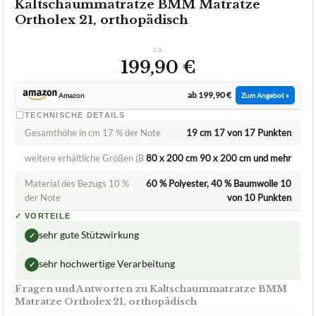
Kaltschaummatratze BMM Matratze
Ortholex 21, orthopädisch
ca.
199,90 €
ab 199,90 €
Amazon
Zum Angebot »
TECHNISCHE DETAILS
Gesamthöhe in cm 17 % der Note
19 cm 17 von 17 Punkten
weitere erhältliche Größen (B
80 x 200 cm 90 x 200 cm und mehr
Material des Bezugs 10 %
60 % Polyester, 40 % Baumwolle 10
der Note
von 10 Punkten
✓
VORTEILE
sehr gute Stützwirkung
✓
sehr hochwertige Verarbeitung
✓
Fragen und Antworten zu Kaltschaummatratze BMM
Matratze Ortholex 21, orthopädisch