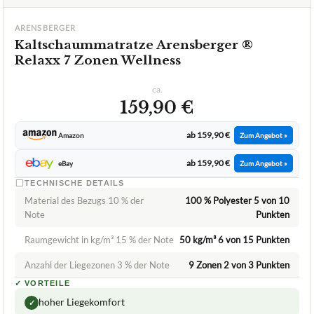
ARENSBERGER
Kaltschaummatratze Arensberger ®
Relaxx 7 Zonen Wellness
ca.
159,90 €
ab 159,90 €
Amazon
Zum Angebot »
ab 159,90 €
eBay
Zum Angebot »
TECHNISCHE DETAILS
Material des Bezugs 10 % der
100 % Polyester 5 von 10
Note
Punkten
Raumgewicht in kg/m³ 15 % der Note
50 kg/m³ 6 von 15 Punkten
Anzahl der Liegezonen 3 % der Note
9 Zonen 2 von 3 Punkten
✓
VORTEILE
hoher Liegekomfort
✓