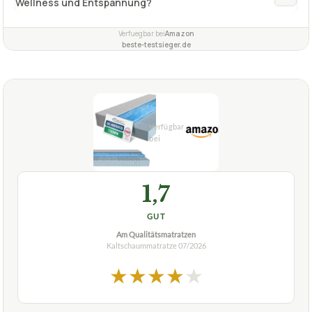
Wellness und Entspannung?
Verfuegbar bei
Amazon
beste-testsieger.de
1,7
GUT
Am Qualitätsmatratzen
Kaltschaummatratze
07/2026
★
★
★
★
★