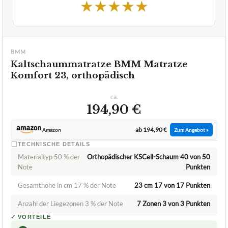
★
★
★
★
★
BMM
Kaltschaummatratze BMM Matratze
Komfort 23, orthopädisch
ca.
194,90 €
ab 194,90 €
Amazon
Zum Angebot »
TECHNISCHE DETAILS
Materialtyp 50 % der
Orthopädischer KSCell-Schaum 40 von 50
Note
Punkten
Gesamthöhe in cm 17 % der Note
23 cm 17 von 17 Punkten
Anzahl der Liegezonen 3 % der Note
7 Zonen 3 von 3 Punkten
✓
VORTEILE