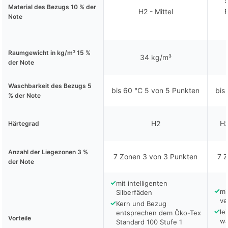
5
Material des Bezugs 10 % der
H2 - Mittel
B
Note
Raumgewicht in kg/m³ 15 %
34 kg/m³
der Note
Waschbarkeit des Bezugs 5
bis 60 °C 5 von 5 Punkten
bis
% der Note
H2
H3
Härtegrad
Anzahl der Liegezonen 3 %
7 Zonen 3 von 3 Punkten
7 
der Note
✓
mit intelligenten
✓
mi
Silberfäden
ve
✓
Kern und Bezug
✓
le
entsprechen dem Öko-Tex
Vorteile
wa
Standard 100 Stufe 1