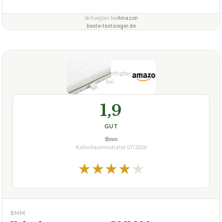
Verfuegbar bei
Amazon
beste-testsieger.de
1,9
GUT
Bmm
Kaltschaummatratze
07/2026
★
★
★
★
★
BMM