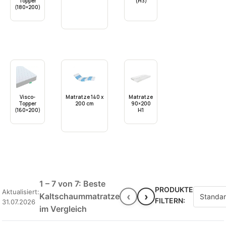
Topper
(H3)
(180×200)
Visco-
Matratze 140 x
Matratze
Topper
200 cm
90×200
(160×200)
H1
1 – 7 von 7: Beste
PRODUKTE
Aktualisiert:
‹
›
Kaltschaummatratze
FILTERN:
31.07.2026
im Vergleich