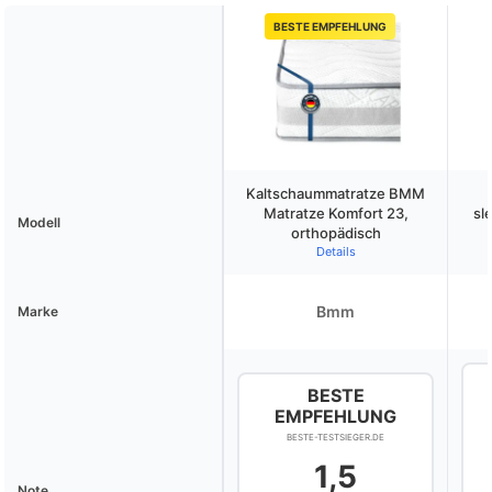
BESTE EMPFEHLUNG
Kaltschaummatratze BMM
Matratze Komfort 23,
sl
Modell
orthopädisch
Details
Bmm
Marke
BESTE
EMPFEHLUNG
BESTE-TESTSIEGER.DE
1,5
Note