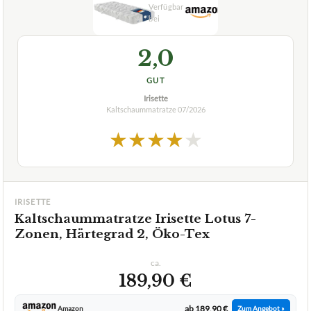
2,0
GUT
Irisette
Kaltschaummatratze
07/2026
★
★
★
★
★
IRISETTE
Kaltschaummatratze Irisette Lotus 7-
Zonen, Härtegrad 2, Öko-Tex
ca.
189,90 €
ab 189,90 €
Amazon
Zum Angebot »