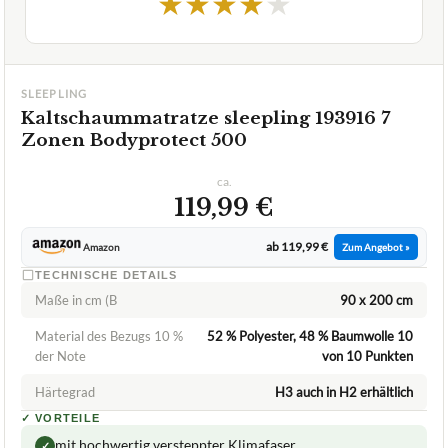
★
★
★
★
★
SLEEPLING
Kaltschaummatratze sleepling 193916 7
Zonen Bodyprotect 500
ca.
119,99 €
ab 119,99 €
Amazon
Zum Angebot »
TECHNISCHE DETAILS
Maße in cm (B
90 x 200 cm
Material des Bezugs 10 %
52 % Polyester, 48 % Baumwolle 10
der Note
von 10 Punkten
Härtegrad
H3 auch in H2 erhältlich
✓
VORTEILE
mit hochwertig versteppter Klimafaser
✓