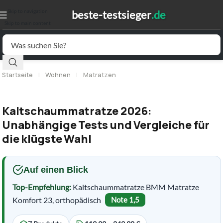
Skip to navigation
Skip to main content
Startseite
|
Wohnen
|
Matratzen
Kaltschaummatratze 2026:
Unabhängige Tests und Vergleiche für
die klügste Wahl
Auf einen Blick
Top-Empfehlung:
Kaltschaummatratze BMM Matratze
Komfort 23, orthopädisch
Note 1,5