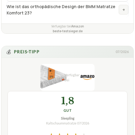
Wie ist das orthopädische Design der BMM Matratze
+
Komfort 23?
Verfuegbar bei
Amazon
beste-testsieger.de
💰
PREIS-TIPP
07/2026
1,8
GUT
Sleepling
Kaltschaummatratze
07/2026