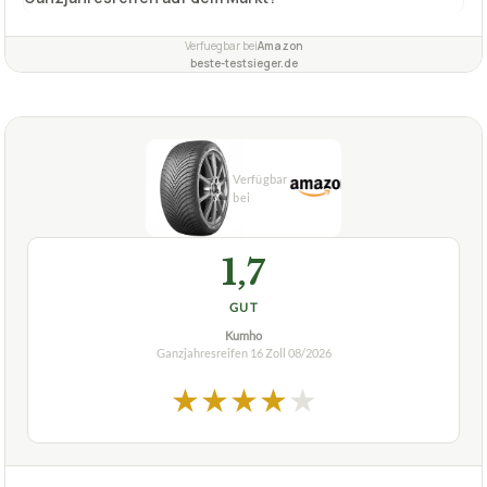
Fragen und Antworten zu Ganzjahresreifen 16 Zoll
Nexen N’blue 4Season M+S – 205/55R16 91H –
Ganzjahresreifen
Wie lange hält der Nexen N'Blue 4Season
+
Ganzjahresreifen im Vergleich zu anderen
Ganzjahresreifen auf dem Markt?
Verfuegbar bei
Amazon
beste-testsieger.de
1,7
GUT
Kumho
Ganzjahresreifen 16 Zoll
08/2026