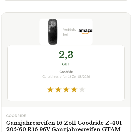
Kinergy 4S 2 H750 XL FR M+S Ganzjahresreifens?
+
Sind die HANKOOK Kinergy 4S 2 Reifen leise?
Verfuegbar bei
Amazon
beste-testsieger.de
2,3
GUT
Goodride
Ganzjahresreifen 16 Zoll
08/2026
★
★
★
★
★