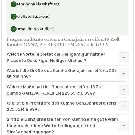
Reifengröße
225/55 R16
Lastindex
99
Zugelassen bis
+++ 240 km/h
✓
VORTEILE
sehr hohe Nasshaftung
✓
kraftstoffsparend
✓
besonders standfest
✓
Fragen und Antworten zu Ganzjahresreifen 16 Zoll
Kumho GANZJAHRESREIFEN 225 55 R16 99V
Welche Vorteile bietet die Heiligenfigur Kaltner
+
Präsente Deko Figur Heiliger Michael?
Was ist die Größe des Kumho Ganzjahresreifens 225
+
55 R16 99V?
Welche Maße hat der GanzJahresreifen 16 Zoll
+
Kumho GANZJAHREREIFEN 225 55 R16 99V?