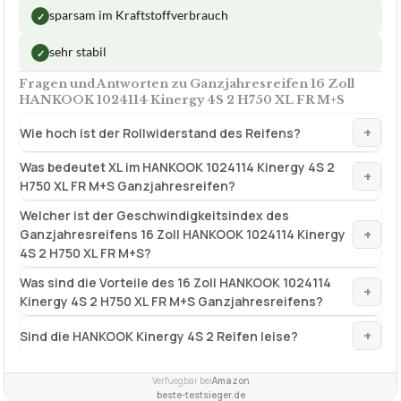
Zugelassen bis
++ 210 km/h
Kompletträder
Nein ohne Felge
✓
VORTEILE
Sehr hohe Nasshaftung
✓
sparsam im Kraftstoffverbrauch
✓
sehr stabil
✓
Fragen und Antworten zu Ganzjahresreifen 16 Zoll
HANKOOK 1024114 Kinergy 4S 2 H750 XL FR M+S
+
Wie hoch ist der Rollwiderstand des Reifens?
Was bedeutet XL im HANKOOK 1024114 Kinergy 4S 2
+
H750 XL FR M+S Ganzjahresreifen?
Welcher ist der Geschwindigkeitsindex des
+
Ganzjahresreifens 16 Zoll HANKOOK 1024114 Kinergy
4S 2 H750 XL FR M+S?
Was sind die Vorteile des 16 Zoll HANKOOK 1024114
+