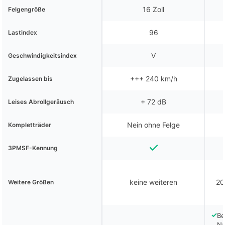
16 Zoll
Felgengröße
96
Lastindex
V
Geschwindigkeitsindex
+++ 240 km/h
Zugelassen bis
+ 72 dB
Leises Abrollgeräusch
Nein ohne Felge
Kompletträder
3PMSF-Kennung
keine weiteren
20
Weitere Größen
✓
Be
Na