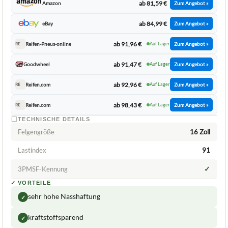
All Season+ FSL M+S – 205/55R16 91V
ca.
81,59 €
ab 81,59 €
Amazon
Zum Angebot »
ab 84,99 €
eBay
Zum Angebot »
ab 91,96 €
Reifen-Pneus-online
Auf Lager
Zum Angebot »
RE
ab 91,47 €
Goodwheel
Auf Lager
Zum Angebot »
ab 92,96 €
Reifen.com
Auf Lager
Zum Angebot »
RE
ab 98,43 €
Reifen.com
Auf Lager
Zum Angebot »
RE
TECHNISCHE DETAILS
Felgengröße
16 Zoll
Lastindex
91
✓
3PMSF-Kennung