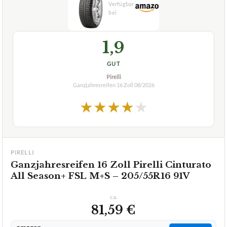
beste-testsieger.de
1,9
GUT
Pirelli
Ganzjahresreifen 16 Zoll
08/2026
★
★
★
★
★
PIRELLI
Ganzjahresreifen 16 Zoll Pirelli Cinturato