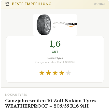
Die besten Ganzjahresreifen 16 Zoll im
Test & Vergleich:
Wählen Sie Ihren Testsieger aus unseren Top-Empfehlungen.
🏆
BESTE EMPFEHLUNG
08/2026
1,6
GUT
Nokian Tyres
Ganzjahresreifen 16 Zoll
08/2026
★
★
★
★
★