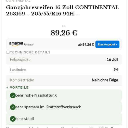
★
★
★
★
★
CONTINENTAL
Ganzjahresreifen 16 Zoll CONTINENTAL
263169 – 205/55/R16 94H –
ca.
89,26 €
ab 89,26 €
Amazon
Zum Angebot »
TECHNISCHE DETAILS
Felgengröße
16 Zoll
Lastindex
94
Kompletträder
Nein ohne Felge
✓
VORTEILE
Sehr hohe Nasshaftung