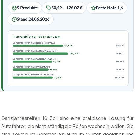
9 Produkte
50,59 – 126,07 €
Beste Note 1,6
Stand 24.06.2026
Preisvergleich der Top-Empfehlungen
Ganzjahresreifen 16 Zoll Nokian Tyres WEAT
114,50 €
Note 1,6
Ganzjahresreifen 16 Zoll Kumho GANZJAHRESR
126,07 €
Note 1,7
Ganzjahresreifen 16 Zoll CONTINENTAL 26316
89,26 €
Note 1,8
Ganzjahresreifen 16 Zoll Pirelli Cinturato
81,59 €
Note 1,9
Ganzjahresreifen 16 Zoll Firestone MULTISE
91,58 €
Note 2,0
Ganzjahresreifen 16 Zoll sind eine praktische Lösung für
Autofahrer, die nicht ständig die Reifen wechseln wollen. Sie
sind sowohl im Sommer als auch im Winter geeignet und