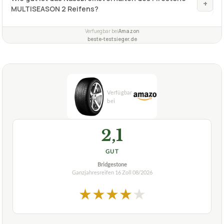
XL - 195/55R16 91H?
Was sind die Spezifikationen des Ganzjahresreifens
+
Firestone MULTISEASON 2 XL - 195/55R16 91H -
C/B/71dB?
Wie gut ist das Nassbremsverhalten des Firestone
+
MULTISEASON 2 Reifens?
Verfuegbar bei
Amazon
beste-testsieger.de
2,1
GUT
Bridgestone