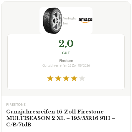
Ganzjahresreifen auf Schnee und Eis bestehen?
Verfuegbar bei
Amazon
beste-testsieger.de
2,0
GUT
Firestone
Ganzjahresreifen 16 Zoll
08/2026
★
★
★
★
★