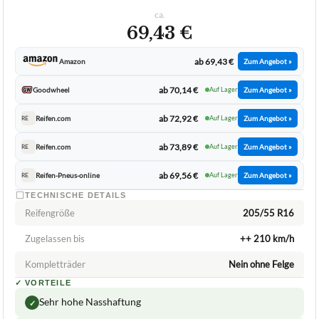
HANKOOK
Ganzjahresreifen 16 Zoll HANKOOK
1024114 Kinergy 4S 2 H750 XL FR M+S
ca.
69,43 €
ab 69,43 €
Amazon
Zum Angebot »
ab 70,14 €
Goodwheel
Auf Lager
Zum Angebot »
ab 72,92 €
Reifen.com
Auf Lager
Zum Angebot »
RE
ab 73,89 €
Reifen.com
Auf Lager
Zum Angebot »
RE
ab 69,56 €
Reifen-Pneus-online
Auf Lager
Zum Angebot »
RE
TECHNISCHE DETAILS
Reifengröße
205/55 R16