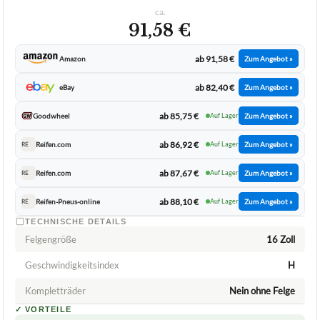
FIRESTONE
Ganzjahresreifen 16 Zoll Firestone
MULTISEASON 2 XL – 195/55R16 91H –
C/B/71dB
ca.
91,58 €
ab 91,58 €
Amazon
Zum Angebot »
ab 82,40 €
eBay
Zum Angebot »
ab 85,75 €
Goodwheel
Auf Lager
Zum Angebot »
ab 86,92 €
Reifen.com
Auf Lager
Zum Angebot »
RE
ab 87,67 €
Reifen.com
Auf Lager
Zum Angebot »
RE
ab 88,10 €
Reifen-Pneus-online
Auf Lager
Zum Angebot »
RE
TECHNISCHE DETAILS