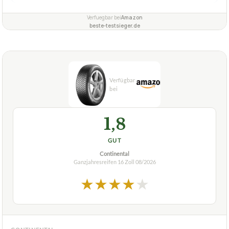
Wie ist die Profiltiefe des Kumho GanzJahresreifens
+
225 55 R16 99V?
Sind die Ganzjahresreifen von Kumho eine gute Wahl
+
für verschiedene Wetterbedingungen und
Straßenbedingungen?
Verfuegbar bei
Amazon
beste-testsieger.de
1,8
GUT
Continental
Ganzjahresreifen 16 Zoll
08/2026