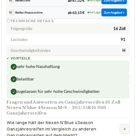
ab 64,37 €
Goodwheel
Auf Lager
Zum Angebot »
ab 62,33 €
Reifen.com
Auf Lager
Zum Angebot »
RE
ab 67,52 €
Reifen.com
Auf Lager
Zum Angebot »
RE
ab 63,15 €
Reifen-Pneus-online
Auf Lager
Zum Angebot »
RE
TECHNISCHE DETAILS
Felgengröße
16 Zoll
Lastindex
91
Geschwindigkeitsindex
H
✓
VORTEILE
sehr hohe Nasshaftung
✓
belastbar
✓
zugelassen für sehr hohe Geschwindigkeiten
✓