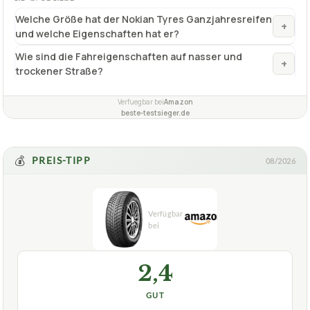
belastbar
✓
Fragen und Antworten zu Ganzjahresreifen 16 Zoll
Nokian Tyres WEATHERPROOF – 205/55 R16 91H
M+S/3PMSF
Welche Größe hat der Nokian Tyres Ganzjahresreifen
+
und welche Eigenschaften hat er?
Wie sind die Fahreigenschaften auf nasser und
+
trockener Straße?
Verfuegbar bei
Amazon
beste-testsieger.de
💰
PREIS-TIPP
08/2026