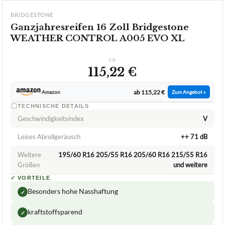
Ganzjahresreifen 16 Zoll
08/2026
★
★
★
★
★
BRIDGESTONE
Ganzjahresreifen 16 Zoll Bridgestone
WEATHER CONTROL A005 EVO XL
ca.
115,22 €
ab 115,22 €
Amazon
Zum Angebot »
TECHNISCHE DETAILS
Geschwindigkeitsindex
V
Leises Abrollgeräusch
++ 71 dB
Weitere
195/60 R16 205/55 R16 205/60 R16 215/55 R16
Größen
und weitere