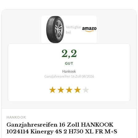
Wie haltbar sind die Bridgestone WEATHER CONTROL
+
A005 EVO Reifen?
Verfuegbar bei
Amazon
beste-testsieger.de
2,2
GUT
Hankook
Ganzjahresreifen 16 Zoll
08/2026
★
★
★
★
★