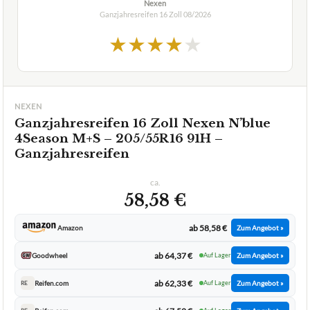
2,4
GUT
Nexen
Ganzjahresreifen 16 Zoll
08/2026
★
★
★
★
★
NEXEN
Ganzjahresreifen 16 Zoll Nexen N’blue
4Season M+S – 205/55R16 91H –
Ganzjahresreifen
ca.
58,58 €
ab 58,58 €
Amazon
Zum Angebot »