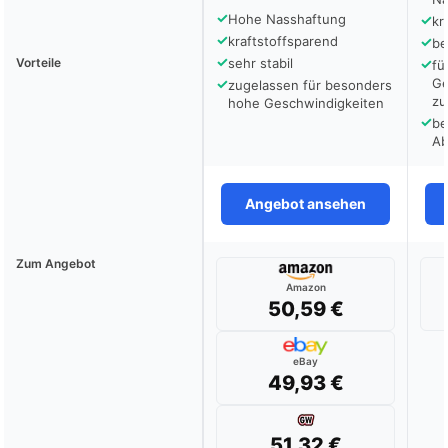
✓
Hohe Nasshaftung
✓
kr
✓
kraftstoffsparend
✓
be
✓
Vorteile
sehr stabil
✓
fü
✓
Ge
zugelassen für besonders
zu
hohe Geschwindigkeiten
✓
be
Ab
Angebot ansehen
Zum Angebot
Amazon
50,59 €
eBay
49,93 €
51,32 €