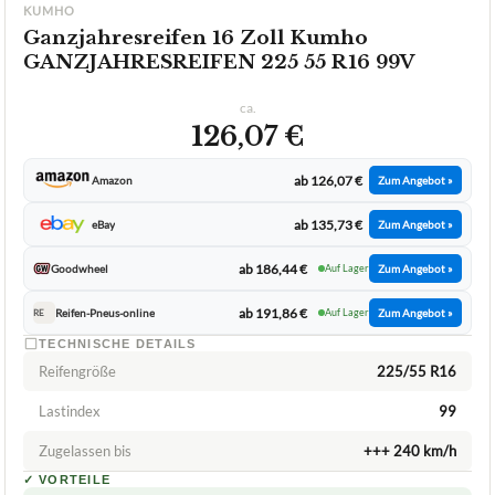
★
★
★
★
★
KUMHO
Ganzjahresreifen 16 Zoll Kumho
GANZJAHRESREIFEN 225 55 R16 99V
ca.
126,07 €
ab 126,07 €
Amazon
Zum Angebot »
ab 135,73 €
eBay
Zum Angebot »
ab 186,44 €
Goodwheel
Auf Lager
Zum Angebot »
ab 191,86 €
Reifen-Pneus-online
Auf Lager
Zum Angebot »
RE
TECHNISCHE DETAILS