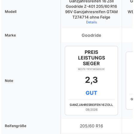
Ganzjahresreifen 16 Zoll
Ga
Goodride Z-401 205/60 R16
Modell
96V Ganzjahresreifen GTAM
WE
T274714 ohne Felge
Details
Goodride
Marke
PREIS
LEISTUNGS
SIEGER
BESTE-TESTSIEGER.DE
2,3
Note
GUT
G
GANZJAHRESREIFEN 16 ZOLL
08/2026
205/60 R16
Reifengröße