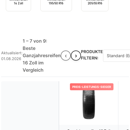
14 Zoll
195/50 R16
205/55 R16
1 – 7 von 9:
Beste
PRODUKTE
Aktualisiert:
‹
›
Ganzjahresreifen
FILTERN:
01.08.2026
16 Zoll im
Vergleich
PREIS-LEISTUNGS-SIEGER