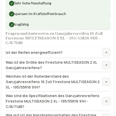
Felgengröße
16 Zoll
Geschwindigkeitsindex
H
Kompletträder
Nein ohne Felge
✓
VORTEILE
Sehr hohe Nasshaftung
✓
sparsam im Kraftstoffverbrauch
✓
tragfähig
✓
Fragen und Antworten zu Ganzjahresreifen 16 Zoll
Firestone MULTISEASON 2 XL – 195/55R16 91H –
C/B/71dB
+
Ist der Reifen energieeffizient?
Was ist die Größe des Firestone MULTISEASON 2 XL
+
Ganzjahresreifens?
Welches ist der Rollwiderstand des
+
Ganzjahresreifens 16 Zoll Firestone MULTISEASON 2