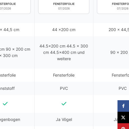
STERFOLIE
FENSTERFOLIE
FENSTERFO
07/2026
07/2026
07/2026
x 44,5 cm
44 x200 cm
200 x 44,
44.5x200 cm 44.5 x 300
cm 90 x 200 cm
cm 44.5x400 cm und
90 x 200
x 300 cm
weitere
sterfolie
Fensterfolie
Fensterfo
nststoff
PVC
PVC
Faceb
X
egenbogen
Ja Vögel
Ja Stei
Pinter