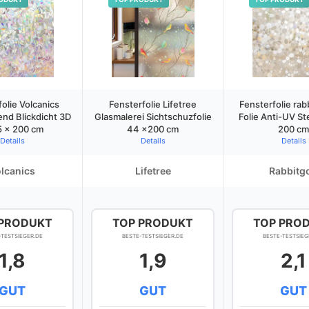
olie Volcanics
Fensterfolie Lifetree
Fensterfolie rab
end Blickdicht 3D
Glasmalerei Sichtschuzfolie
Folie Anti-UV St
5 x 200 cm
44 x200 cm
200 cm
Details
Details
Details
lcanics
Lifetree
Rabbitg
 PRODUKT
TOP PRODUKT
TOP PRO
-TESTSIEGER.DE
BESTE-TESTSIEGER.DE
BESTE-TESTSIEG
1,8
1,9
2,1
GUT
GUT
GUT