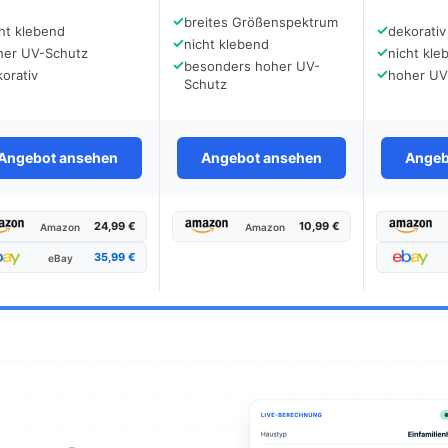
✓
breites Größenspektrum
✓
ht klebend
dekorativ
✓
nicht klebend
✓
her UV-Schutz
nicht kle
✓
besonders hoher UV-
✓
orativ
hoher UV
Schutz
Angebot ansehen
Angebot ansehen
Angeb
24,99 €
10,99 €
Amazon
Amazon
35,99 €
eBay