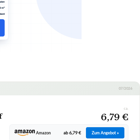
07/2026
ca.
6,79 €
f
ab 6,79 €
Amazon
Zum Angebot »