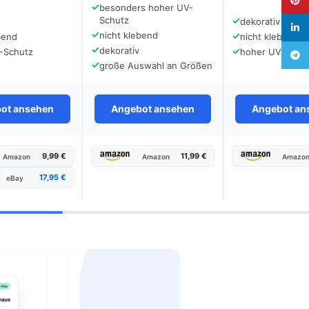
✓
besonders hoher UV-
Schutz
✓
dekorativ
linked
✓
nicht klebend
✓
bend
nicht klebend
✓
dekorativ
✓
-Schutz
hoher UV-Schu
Teleg
✓
große Auswahl an Größen
ot ansehen
Angebot ansehen
Angebot an
9,99 €
11,99 €
Amazon
Amazon
Amazo
17,95 €
eBay