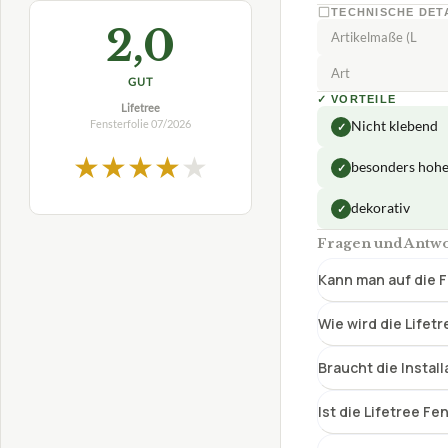
TECHNISCHE DET
2,0
Artikelmaße (L
Art
GUT
✓
VORTEILE
Lifetree
Fensterfolie
07/2026
Nicht klebend
✓
★
★
★
★
★
besonders hohe
✓
dekorativ
✓
Fragen und Antwor
Kann man auf die F
Wie wird die Lifet
Braucht die Instal
Ist die Lifetree Fe