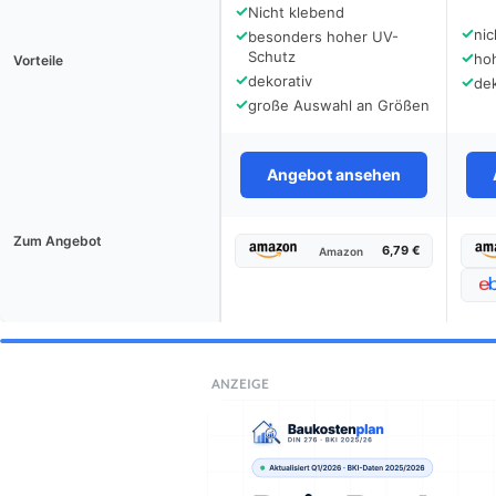
✓
Nicht klebend
✓
✓
nic
besonders hoher UV-
Schutz
✓
ho
Vorteile
✓
dekorativ
✓
dek
✓
große Auswahl an Größen
Angebot ansehen
Zum Angebot
6,79 €
Amazon
ANZEIGE