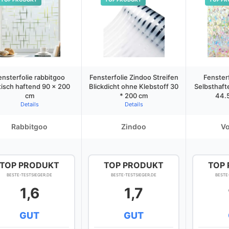
ensterfolie rabbitgoo
Fensterfolie Zindoo Streifen
Fensterf
tisch haftend 90 x 200
Blickdicht ohne Klebstoff 30
Selbsthaft
cm
* 200 cm
44.
Details
Details
Rabbitgoo
Zindoo
Vo
TOP PRODUKT
TOP PRODUKT
TOP
BESTE-TESTSIEGER.DE
BESTE-TESTSIEGER.DE
BESTE
1,6
1,7
GUT
GUT