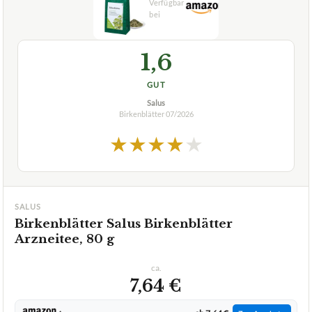
GUT
Salus
Birkenblätter
07/2026
★
★
★
★
★
SALUS
Birkenblätter Salus Birkenblätter
Arzneitee, 80 g
ca.
7,64 €
ab 7,64 €
Amazon
Zum Angebot »
ab 4,50 €
eBay
Zum Angebot »
ab 5,09 €
apo.com
Auf Lager
Zum Angebot »