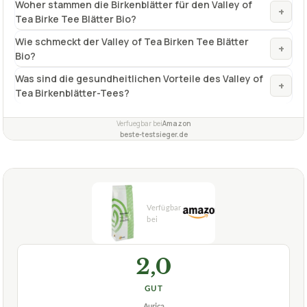
+
Tea Birkenblätter-Tees?
Verfuegbar bei
Amazon
beste-testsieger.de
2,0
GUT
Aurica
Birkenblätter
07/2026
★
★
★
★
★