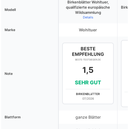
Birkenblätter Wohltuer,
qualifizierte europäische
Birk
Modell
Wildsammlung
Details
Wohltuer
Marke
BESTE
EMPFEHLUNG
BESTE-TESTSIEGER.DE
1,5
Note
SEHR GUT
BIRKENBLäTTER
07/2026
ganze Blätter
Blattform