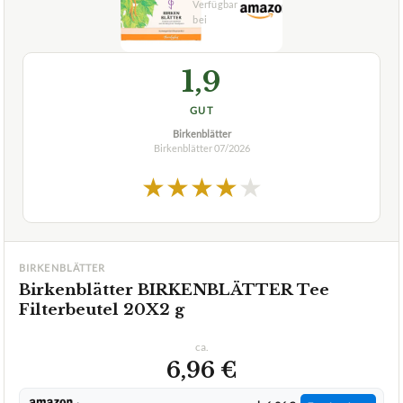
GUT
Birkenblätter
Birkenblätter
07/2026
★
★
★
★
★
BIRKENBLÄTTER
Birkenblätter BIRKENBLÄTTER Tee
Filterbeutel 20X2 g
ca.
6,96 €
ab 6,96 €
Amazon
Zum Angebot »
ab 3,89 €
apo.com
Auf Lager
Zum Angebot »
ab 4,29 €
apotheke.de
Auf Lager
Zum Angebot »