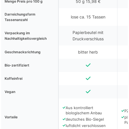
50 g 15,98 €
Menge Preis pro 100 g
Darreichungsform
lose ca. 15 Tassen
Tassenanzahl
Papierbeutel mit
Verpackung im
Nachhaltigkeitsvergleich
Druckverschluss
bitter herb
Geschmacksrichtung
Bio-zertifiziert
Koffeinfrei
Vegan
✓
Aus kontrolliert
✓
PZ
biologischem Anbau
✓
Vorteile
pl
✓
deutsches Bio-Siegel
Pa
✓
luftdicht verschlossen