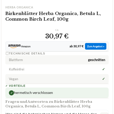
ca.
30,97 €
ab 30,97 €
Amazon
Zum Angebot »
TECHNISCHE DETAILS
Blattform
geschnitten
✓
Koffeinfrei
✓
Vegan
✓
VORTEILE
hermetisch verschlossen
✓
Fragen und Antworten zu Birkenblätter Herba
Organica, Betula L, Common Birch Leaf, 100g
Was sind die botanischen Namen und die Masse des
+
Common Birch Leaf-Produkts von Herba Organica?
Birkenblätter Herba Organic? Betula ? Common Birch
+
Leaf Was ist der Unterschied zwischen getrockneten
und frischen Birkenblättern?