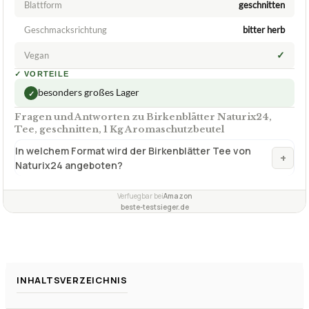
besonders großes Lager
✓
Fragen und Antworten zu Birkenblätter Naturix24,
Tee, geschnitten, 1 Kg Aromaschutzbeutel
In welchem Format wird der Birkenblätter Tee von
+
Naturix24 angeboten?
Verfuegbar bei
Amazon
beste-testsieger.de
INHALTSVERZEICHNIS
Birkenblaetter Vergleich 2026 – die 8 Empfehlungen im Ueberblick
Unsere Auszeichnungen 2026
Die Einzelbewertungen – was wir an jedem Produkt gut und