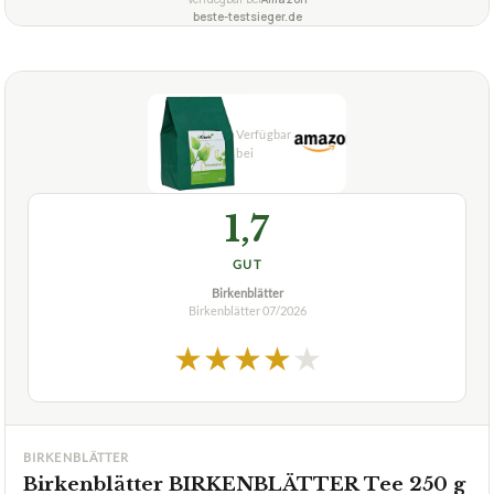
1,7
GUT
Birkenblätter
Birkenblätter
07/2026
★
★
★
★
★
BIRKENBLÄTTER
Birkenblätter BIRKENBLÄTTER Tee 250 g
ca.
14,14 €
ab 14,14 €
Amazon
Zum Angebot »