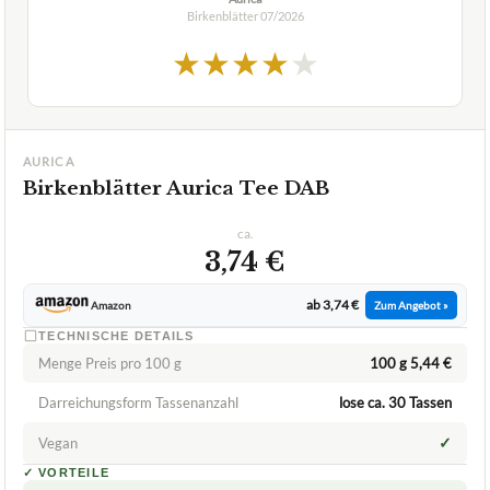
AURICA
Birkenblätter Aurica Tee DAB
ca.
3,74 €
ab 3,74 €
Amazon
Zum Angebot »
TECHNISCHE DETAILS
Menge Preis pro 100 g
100 g 5,44 €
Darreichungsform Tassenanzahl
lose ca. 30 Tassen
✓
Vegan
✓
VORTEILE
PZN-Kennzeichnung
✓
plastikfreie Papierverpackung
✓
Fragen und Antworten zu Birkenblätter Aurica Tee
DAB