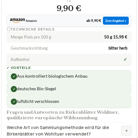
Menge Preis pro 100 g
50 g 15,98 €
Geschmacksrichtung
bitter herb
✓
Koffeinfrei
✓
VORTEILE
Aus kontrolliert biologischem Anbau
✓
deutsches Bio-Siegel
✓
luftdicht verschlossen
✓
Fragen und Antworten zu Birkenblätter Wohltuer,
qualifizierte europäische Wildsammlung
Welche Art von Sammlungsmethode wird für die
+
Birkenblätter von Wohltuer verwendet?
Was sind die Vorteile von Birkenblättern Wohltuer aus
+
qualifizierter europäischer Wildsammlung?
Was sind die gesundheitlichen Vorteile von
+
Birkenblättern und wie werden sie angewendet?