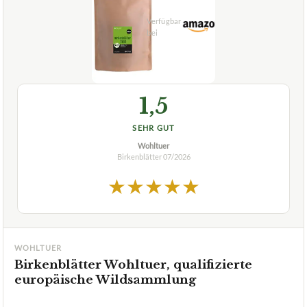
1,5
SEHR GUT
Wohltuer
Birkenblätter
07/2026
★
★
★
★
★
WOHLTUER
Birkenblätter Wohltuer, qualifizierte
europäische Wildsammlung
ca.
9,90 €
ab 9,90 €
Amazon
Zum Angebot »
TECHNISCHE DETAILS