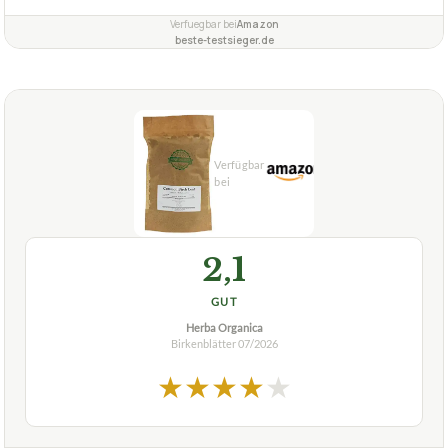
2,1
GUT
Herba Organica
Birkenblätter
07/2026
★
★
★
★
★
HERBA ORGANICA
Birkenblätter Herba Organica, Betula L,
Common Birch Leaf, 100g