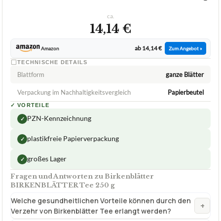
TECHNISCHE DETAILS
Blattform
ganze Blätter
Verpackung im Nachhaltigkeitsvergleich
Papierbeutel
✓
VORTEILE
PZN-Kennzeichnung
✓
plastikfreie Papierverpackung
✓
großes Lager
✓
Fragen und Antworten zu Birkenblätter
BIRKENBLÄTTER Tee 250 g
Welche gesundheitlichen Vorteile können durch den
+
Verzehr von Birkenblätter Tee erlangt werden?
Wie viel Birkenblätter Tee erhalten Sie mit einer 250 g
+
Packung?
Was sind die Inhaltsstoffe des Birkenblätter Tees von
+
BIRKENBLÄTTER und woher stammen die Blätter?