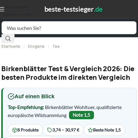
Skip to navigation
Skip to main content
Startseite
|
Drogerie
|
Tee
Birkenblätter Test & Vergleich 2026: Die
besten Produkte im direkten Vergleich
Auf einen Blick
Top-Empfehlung:
Birkenblätter Wohltuer, qualifizierte
europäische Wildsammlung
Note 1,5
8 Produkte
3,74 – 30,97 €
Beste Note 1,5