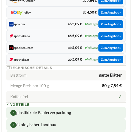
ab 5,09 €
apotheke.de
Auf Lager
Zum Angebot »
ab 5,09 €
apodiscounter
Auf Lager
Zum Angebot »
ab 5,09 €
apotheke.at
Auf Lager
Zum Angebot »
TECHNISCHE DETAILS
Blattform
ganze Blätter
Menge Preis pro 100 g
80 g 7,54 €
✓
Koffeinfrei
✓
VORTEILE
plastikfreie Papierverpackung
✓
ökologischer Landbau
✓
PZN-Kennzeichnung
✓
Fragen und Antworten zu Birkenblätter Salus
Birkenblätter Arzneitee, 80 g
Wie wird der Birkenblätter Arzneitee von Salus
+