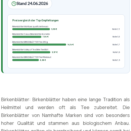
Stand 24.06.2026
Preisvergleich der Top-Empfehlungen
Birkenblätter Wohltuer, qualifizierte euro
9,90 €
Note 1,5
Birkenblätter Salus Birkenblätter Arzneite
7,64 €
Note 1,6
Birkenblätter BIRKENBLÄTTER Tee 250 g
14,14 €
Note 1,7
Birkenblätter Valley of Tea Birke Tee Blät
9,97 €
Note 1,8
Birkenblätter BIRKENBLÄTTER Tee Filterbeut
6,96 €
Note 1,9
Birkenblätter: Birkenblätter haben eine lange Tradition als
Heilmittel und werden oft als Tee zubereitet. Die
Birkenblätter von Namhafte Marken sind von besonders
hoher Qualität und stammen aus biologischem Anbau.