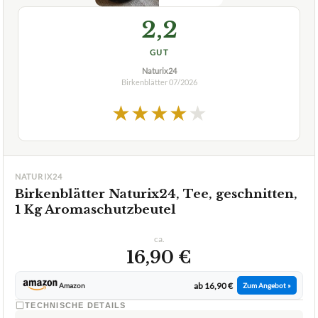
Birkenblätter
07/2026
★
★
★
★
★
NATURIX24
Birkenblätter Naturix24, Tee, geschnitten,
1 Kg Aromaschutzbeutel
ca.
16,90 €
ab 16,90 €
Amazon
Zum Angebot »
TECHNISCHE DETAILS
Blattform
geschnitten
Geschmacksrichtung
bitter herb
✓
Vegan
✓
VORTEILE