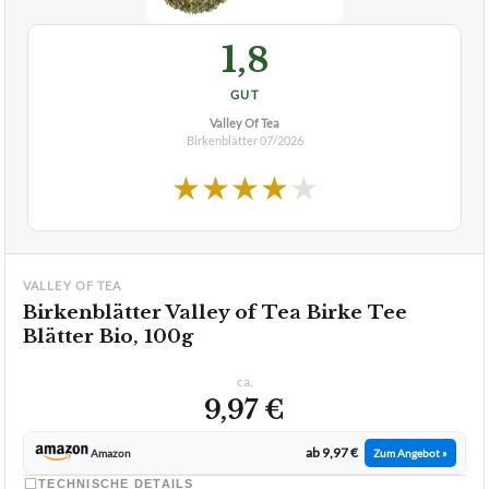
Birkenblätter
07/2026
★
★
★
★
★
VALLEY OF TEA
Birkenblätter Valley of Tea Birke Tee
Blätter Bio, 100g
ca.
9,97 €
ab 9,97 €
Amazon
Zum Angebot »
TECHNISCHE DETAILS
Menge Preis pro 100 g
100 g 12,97 €
Verpackung im
Papierbeutel mit
Nachhaltigkeitsvergleich
Druckverschluss
✓
Vegan