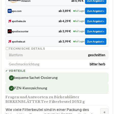
ab 3,99 €
apodiscounter
Auf Lager
Zum Angebot »
ab 3,99 €
apotheke.at
Auf Lager
Zum Angebot »
TECHNISCHE DETAILS
Blattform
geschnitten
Geschmacksrichtung
bitter herb
✓
VORTEILE
bequeme Sachet-Dosierung
✓
PZN-Kennzeichnung
✓
Fragen und Antworten zu Birkenblätter
BIRKENBLÄTTER Tee Filterbeutel 20X2 g
Wie viele Filterbeutel sind in einer Packung des
+
Birkenblätter Tee von BIRKENBLÄTTER enthalten?
Sind die BIRKENBLÄTTER Tee Filterbeutel einfach zu
+
verwenden?
Wie lange muss man den Birkenblätter Tee von
+
BIRKENBLÄTTER ziehen lassen und wie oft kann man