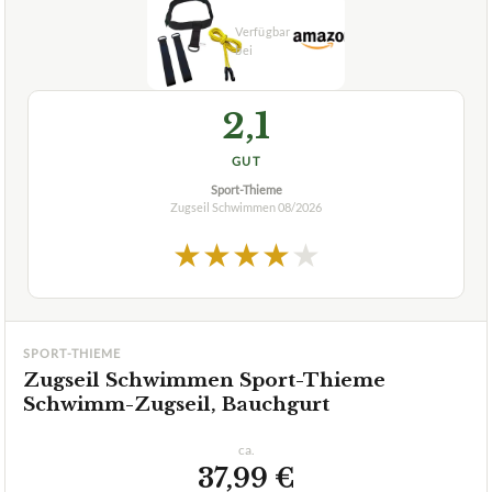
Was sind die Vorteile des Zugseils Schwimmen Tyron
+
Latex-Zugseil mit Handpaddles?
Wie unterscheidet sich das Tyron Latex-Zugseil mit
+
Handpaddles von anderen Schwimmzubehörteilen?
+
Sind die Handpaddles abnehmbar?
Verfuegbar bei
Amazon
beste-testsieger.de
2,1
GUT
Sport-Thieme