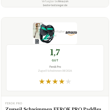
besonders komplettes Set
✓
mit Tragetasche
✓
Fragen und Antworten zu Zugseil Schwimmen
AONESY 4M Schwimmgurt für Pool
+
Wie lang ist das AONESY 4M Schwimmgurt Zugseil?
Ist das AONESY Schwimmzugseil auch für
+
Freiwasserschwimmen geeignet?
Verfuegbar bei
Amazon
beste-testsieger.de