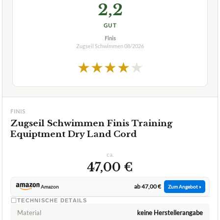
+
Schwimm-Zugseils und ist es für alle Schwimmer
geeignet?
Verfuegbar bei
Amazon
beste-testsieger.de
2,2
GUT
Finis
Zugseil Schwimmen
08/2026
★
★
★
★
★