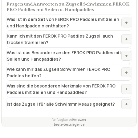
Verwendungszweck
Ausdauertraining
1 x Zugseil 2 x austauschbares Paddle 1 x
Lieferumfang
Netztasche
Weitere Ausführungen
keine
✓
VORTEILE
mit Tragetasche
✓
hochfestes
✓
hochwertiges Material
✓
Fragen und Antworten zu Zugseil Schwimmen FEROK
PRO Paddles mit Seilen u. Handpaddles
Was ist in dem Set von FEROK PRO Paddles mit Seilen
+
und Handpaddeln enthalten?
Kann ich mit den FEROK PRO Paddles Zugseil auch
+
trocken trainieren?
Was ist das Besondere an den FEROK PRO Paddles mit
+