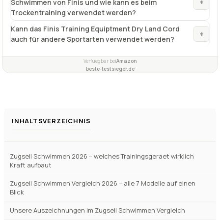
Was ist das Finis Training Equipment Dry Land Cord
+
und wie kann es dazu beitragen, Ihre
Schwimmleistung zu verbessern?
Wie kann ich mit diesem Zugseil meine
+
Schwimmtechnik verbessern?
Was ist das Highlight des Finis Training Equiptment
+
Dry Land Cord für Schwimmer?
Für welche Schwimmstile ist das Finis Training
+
Equiptment Dry Land Cord geeignet?
Was ist das Besondere an dem Zugseil für
+
Schwimmen von Finis und wie kann es beim
Trockentraining verwendet werden?
Kann das Finis Training Equiptment Dry Land Cord
+
auch für andere Sportarten verwendet werden?
Verfuegbar bei
Amazon
beste-testsieger.de