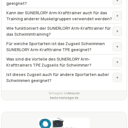
TECHNISCHE DETAILS
Material
TPE
Lieferumfang
1 x Zugseil
Weitere Ausführungen
keine
✓
VORTEILE
besonders hoher Widerstand
✓
Fragen und Antworten zu Zugseil Schwimmen
SUNERLORY Arm-Krafttrainer, TPE
Wofür ist der SUNERLORY Arm-Krafttrainer TPE
+
geeignet?
Kann der SUNERLORY Arm-Krafttrainer auch für das
+
Training anderer Muskelgruppen verwendet werden?
Wie funktioniert der SUNERLORY Arm-Krafttrainer für
+
das Schwimmtraining?
Für welche Sportarten ist das Zugseil Schwimmen
+
SUNERLORY Arm-Krafttraine TPE geeignet?