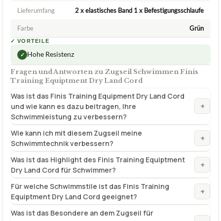
FINIS
Zugseil Schwimmen Finis Training
Equiptment Dry Land Cord
ca.
47,00 €
ab 47,00 €
Amazon
Zum Angebot »
TECHNISCHE DETAILS
Material
keine Herstellerangabe
Lieferumfang
2 x elastisches Band 1 x Befestigungsschlaufe
Farbe
Grün
✓
VORTEILE
Hohe Resistenz
✓
Fragen und Antworten zu Zugseil Schwimmen Finis
Training Equiptment Dry Land Cord