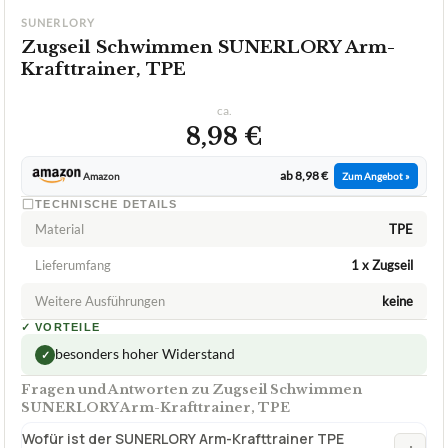
2,0
GUT
Sunerlory
Zugseil Schwimmen
08/2026
★
★
★
★
★
SUNERLORY
Zugseil Schwimmen SUNERLORY Arm-
Krafttrainer, TPE
ca.
8,98 €
ab 8,98 €
Amazon
Zum Angebot »