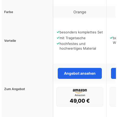
Orange
Farbe
✓
besonders komplettes Set
✓
✓
mit Tragetasche
be
Vorteile
Wi
✓
hochfestes und
hochwertiges Material
Angebot ansehen
Zum Angebot
Amazon
49,00 €