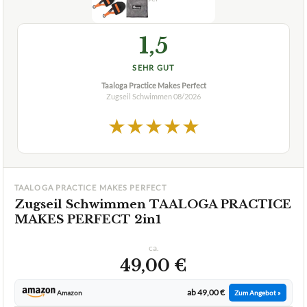
Deutsch
Deutsch (AT)
Deutsch (CH)
English (US)
12 SPRACHEN
Die besten Zugseil Schwimmen im Test
& Vergleich:
Wählen Sie Ihren Testsieger aus unseren Top-Empfehlungen.
🏆
BESTE EMPFEHLUNG
08/2026
1,5
SEHR GUT
Taaloga Practice Makes Perfect
Zugseil Schwimmen
08/2026