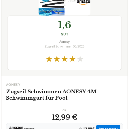
Was sind die Vorteile des SUNERLORY Arm-
+
Krafttrainers TPE Zugseils für Schwimmer?
Ist dieses Zugseil auch für andere Sportarten außer
+
Schwimmen geeignet?
Verfuegbar bei
Amazon
beste-testsieger.de
1,6
GUT
Aonesy
Zugseil Schwimmen
08/2026