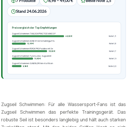
7 Produkte
8,98 – 49,00 €
Beste Note 1,5
Stand 24.06.2026
Preisvergleich der Top-Empfehlungen
Zugseil Schwimmen TAALOGA PRACTICE MAKES P
49,00 €
Note 1,5
Zugseil Schwimmen AONESY 4M Schwimmgurt fü
12,99 €
Note 1,6
Zugseil Schwimmen FEROK PRO Paddles mit Se
33,00 €
Note 1,7
Zugseil Schwimmen Tyron Latex-Zugseil mit
19,90 €
Note 1,9
Zugseil Schwimmen SUNERLORY Arm-Krafttrain
8,98 €
Note 2,0
Zugseil Schwimmen: Für alle Wassersport-Fans ist das
Zugseil Schwimmen das perfekte Trainingsgerät. Das
robuste Seil ist besonders langlebig und hält auch starken