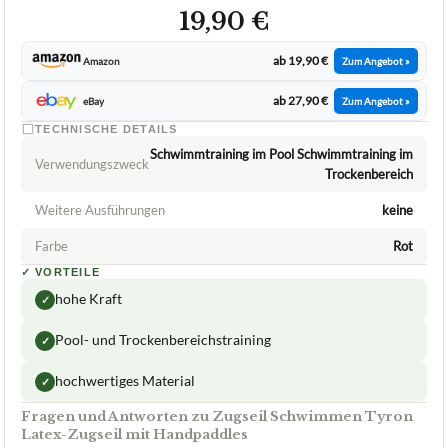
Tyron
Zugseil Schwimmen
08/2026
★
★
★
★
★
TYRON
Zugseil Schwimmen Tyron Latex-Zugseil
mit Handpaddles
ca.
19,90 €
ab 19,90 €
Amazon
Zum Angebot »
ab 27,90 €
eBay
Zum Angebot »
TECHNISCHE DETAILS
Schwimmtraining im Pool Schwimmtraining im
Verwendungszweck
Trockenbereich