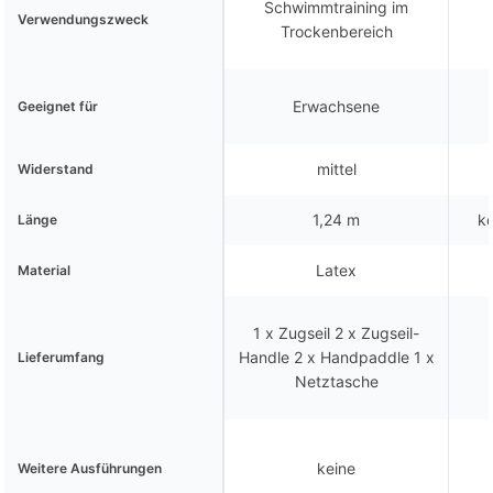
Schwimmtraining im
Verwendungszweck
Trockenbereich
Erwachsene
Geeignet für
mittel
Widerstand
1,24 m
ke
Länge
Latex
Material
1 x Zugseil 2 x Zugseil-
Handle 2 x Handpaddle 1 x
Lieferumfang
Netztasche
keine
Weitere Ausführungen