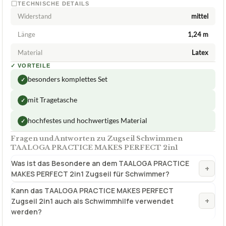
★
★
★
★
★
TAALOGA PRACTICE MAKES PERFECT
Zugseil Schwimmen TAALOGA PRACTICE
MAKES PERFECT 2in1
ca.
49,00 €
ab 49,00 €
Amazon
Zum Angebot »
TECHNISCHE DETAILS
Widerstand
mittel
Länge
1,24 m
Material
Latex
✓
VORTEILE
besonders komplettes Set
✓