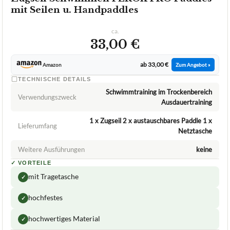
1,7
GUT
Ferok Pro
Zugseil Schwimmen
08/2026
★
★
★
★
★
FEROK PRO
Zugseil Schwimmen FEROK PRO Paddles
mit Seilen u. Handpaddles
ca.
33,00 €
ab 33,00 €
Amazon
Zum Angebot »
TECHNISCHE DETAILS
Schwimmtraining im Trockenbereich