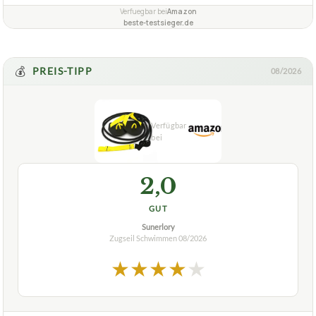
mit Tragetasche
✓
hochfestes und hochwertiges Material
✓
Fragen und Antworten zu Zugseil Schwimmen
TAALOGA PRACTICE MAKES PERFECT 2in1
Was ist das Besondere an dem TAALOGA PRACTICE
+
MAKES PERFECT 2in1 Zugseil für Schwimmer?
Kann das TAALOGA PRACTICE MAKES PERFECT
+
Zugseil 2in1 auch als Schwimmhilfe verwendet
werden?
Verfuegbar bei
Amazon
beste-testsieger.de
💰
PREIS-TIPP
08/2026