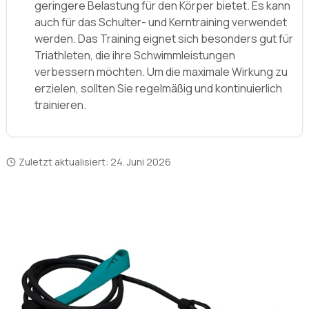
der Seite des Schwimmbeckens befestigt und der
Schwimmer zieht das Seil während des
Schwimmens. Das Training ist sehr schonend für
die Gelenke, da es keinen harten Widerstand
bietet. Zugseil Schwimmen verbessert die
Körperhaltung und unterstützt die Atmung, da der
Schwimmer gezwungen ist, tiefer und langsamer
zu atmen.
Zugseil Schwimmen ist auch sehr nützlich für die
Rehabilitation von Verletzungen, da es eine
geringere Belastung für den Körper bietet. Es kann
auch für das Schulter- und Kerntraining verwendet
werden. Das Training eignet sich besonders gut für
Triathleten, die ihre Schwimmleistungen
verbessern möchten. Um die maximale Wirkung zu
erzielen, sollten Sie regelmäßig und kontinuierlich
trainieren.