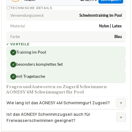
★
★
★
★
★
AONESY
Zugseil Schwimmen AONESY 4M
Schwimmgurt für Pool
ca.
12,99 €
ab 12,99 €
Amazon
Zum Angebot »
TECHNISCHE DETAILS
Verwendungszweck
Schwimmtraining im Pool
Material
Nylon | Latex
Farbe
Blau
✓
VORTEILE
Training im Pool
✓