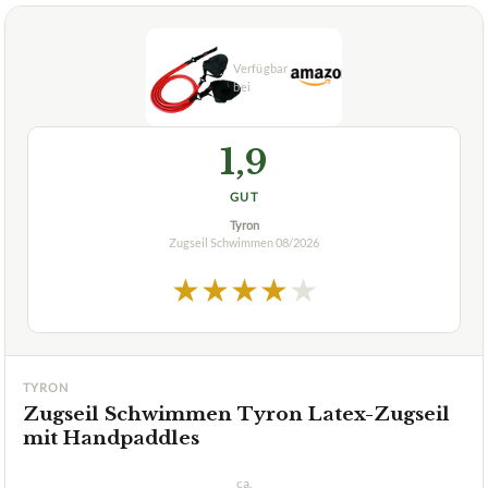
Seilen und Handpaddles?
Wie kann mir das Zugseil Schwimmen FEROK PRO
+
Paddles helfen?
Was sind die besonderen Merkmale von FEROK PRO
+
Paddles mit Seilen und Handpaddles?
+
Ist das Zugseil für alle Schwimmniveaus geeignet?
Verfuegbar bei
Amazon
beste-testsieger.de
1,9
GUT