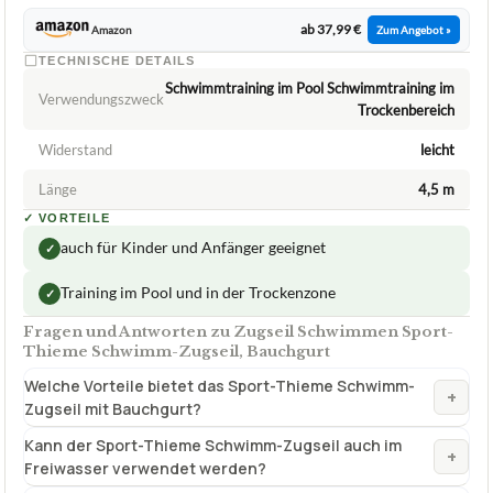
Zugseil Schwimmen
08/2026
★
★
★
★
★
SPORT-THIEME
Zugseil Schwimmen Sport-Thieme
Schwimm-Zugseil, Bauchgurt
ca.
37,99 €
ab 37,99 €
Amazon
Zum Angebot »
TECHNISCHE DETAILS
Schwimmtraining im Pool Schwimmtraining im
Verwendungszweck
Trockenbereich
Widerstand
leicht
Länge
4,5 m