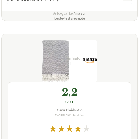
Verfuegbar bei
Amazon
beste-testsieger.de
2,2
GUT
Cawa Plaids&Co
Wolldecke
07/2026
★
★
★
★
★