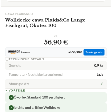
CAWA PLAIDS&CO
Wolldecke cawa Plaids&Co Lange
Fischgrat, Ökotex 100
ca.
56,90 €
ab 56,90 €
Amazon
Zum Angebot »
TECHNISCHE DETAILS
Gewicht
0,9 kg
Temperatur- feuchtigkeitsregulierend
JaJa
✓
Atmungsaktiv
✓
VORTEILE
Öko-Tex Standard 100 zertifiziert
✓
leichte und griffige Wolldecke
✓