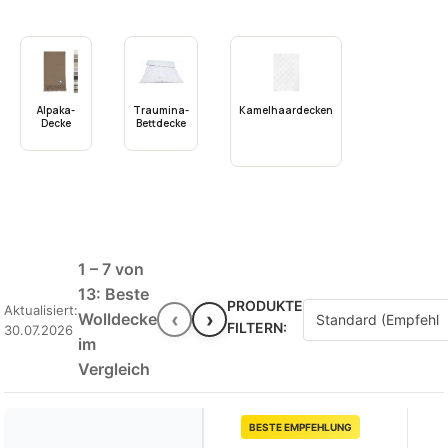
Alpaka-
Traumina-
Kamelhaardecken
Decke
Bettdecke
1 – 7 von
13: Beste
PRODUKTE
Aktualisiert:
‹
›
Wolldecke
FILTERN:
30.07.2026
im
Vergleich
BESTE EMPFEHLUNG