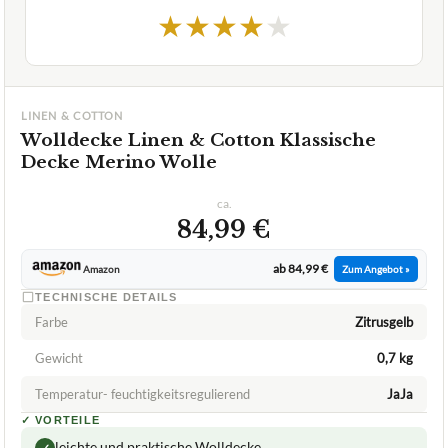
★
★
★
★
★
LINEN & COTTON
Wolldecke Linen & Cotton Klassische
Decke Merino Wolle
ca.
84,99 €
ab 84,99 €
Amazon
Zum Angebot »
TECHNISCHE DETAILS
Farbe
Zitrusgelb
Gewicht
0,7 kg
Temperatur- feuchtigkeitsregulierend
JaJa
✓
VORTEILE
leichte und praktische Wolldecke
✓