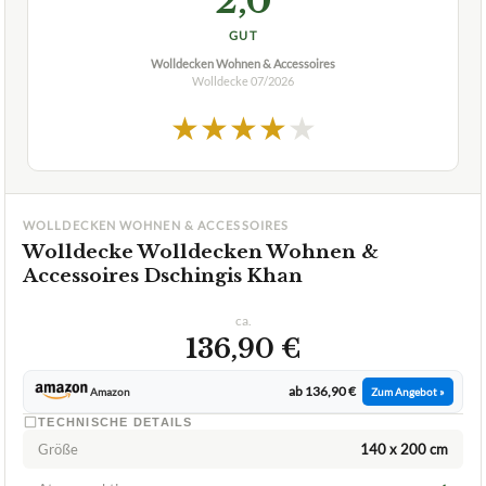
2,0
GUT
Wolldecken Wohnen & Accessoires
Wolldecke
07/2026
★
★
★
★
★
WOLLDECKEN WOHNEN & ACCESSOIRES
Wolldecke Wolldecken Wohnen &
Accessoires Dschingis Khan
ca.
136,90 €
ab 136,90 €
Amazon
Zum Angebot »
TECHNISCHE DETAILS
Größe
140 x 200 cm