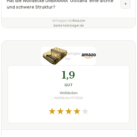
Hat die Wolldecke URBANARA ‘Gotland’ eine dichte
+
und schwere Struktur?
Verfuegbar bei
Amazon
beste-testsieger.de
1,9
GUT
Wolldecken
Wolldecke
07/2026
★
★
★
★
★