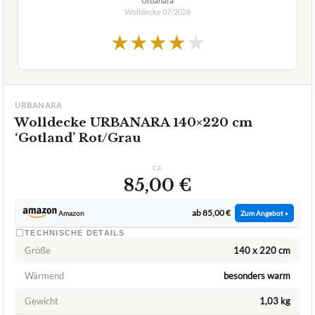
Urbanara
Wolldecke
07/2026
★
★
★
★
★
URBANARA
Wolldecke URBANARA 140×220 cm
‘Gotland’ Rot/Grau
ca.
85,00 €
ab 85,00 €
Amazon
Zum Angebot »
TECHNISCHE DETAILS
Größe
140 x 220 cm
Wärmend
besonders warm
Gewicht
1,03 kg