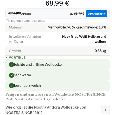
69,99 €
ab 69,99 €
Amazon
Zum Angebot »
TECHNISCHE DETAILS
Material
Merinowolle: 90 % Kaschmirwolle: 10 %
In weiteren Varianten
Navy Grau Weiß Hellblau und
verfügbar
weitere
Gewicht
0,38 kg
✓
VORTEILE
leichte und griffige Wolldecke
✓
sehr warm
✓
besonders weich
✓
Fragen und Antworten zu Wolldecke NOSTRA SINCE
1991 Nostra Andora Tagesdecke
Wie groß ist die Nostra Andora Wolldecke von
+
NOSTRA SINCE 1991?