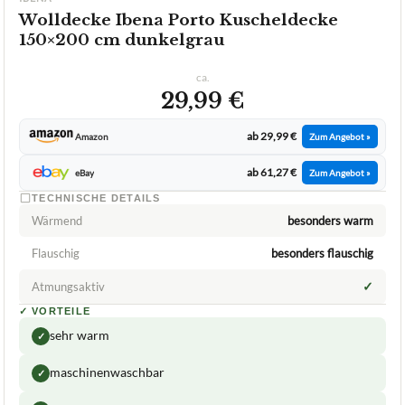
Wolldecke Ibena Porto Kuscheldecke
150×200 cm dunkelgrau
ca.
29,99 €
ab 29,99 €
Amazon
Zum Angebot »
ab 61,27 €
eBay
Zum Angebot »
TECHNISCHE DETAILS
Wärmend
besonders warm
Flauschig
besonders flauschig
✓
Atmungsaktiv
✓
VORTEILE
sehr warm
✓
maschinenwaschbar
✓