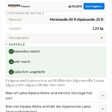
ab 95,89 €
Amazon
Zum Angebot »
TECHNISCHE DETAILS
Material
Merinowolle: 80 % Alpakawolle: 20 %
Gewicht
1,23 kg
✓
Atmungsaktiv
✓
VORTEILE
besonders weich
✓
sehr warm
✓
natürlich: ungefärbt
✓
Fragen und Antworten zu Wolldecke Alpenwolle Lama
Alpaca 20% Alpaca Wolle 140×200
Was ist Lama Alpaca Wolle und welche Vorzüge hat
+
sie?
Wie viel Alpaka-Wolle enthält die Alpenwolle Lama
+
Alpaca Wolldecke?