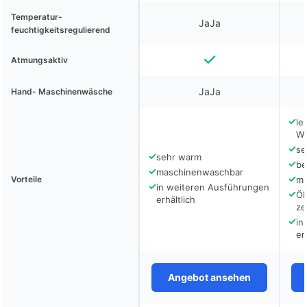
Temperatur-
JaJa
feuchtigkeitsregulierend
Atmungsaktiv
JaJa
Hand- Maschinenwäsche
✓
le
Wo
✓
se
✓
sehr warm
✓
be
✓
maschinenwaschbar
✓
Vorteile
ma
✓
in weiteren Ausführungen
✓
Ök
erhältlich
zer
✓
in
er
Angebot ansehen