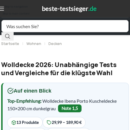
Skip to navigation
Skip to main content
Startseite
|
Wohnen
|
Decken
Wolldecke 2026: Unabhängige Tests
und Vergleiche für die klügste Wahl
Auf einen Blick
Top-Empfehlung:
Wolldecke Ibena Porto Kuscheldecke
150×200 cm dunkelgrau
Note 1,5
13 Produkte
29,99 – 189,90 €