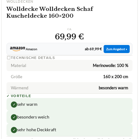
WOLLDECKEN
Wolldecke Wolldecken Schaf
Kuscheldecke 160×200
ca.
69,99 €
ab 69,99 €
Amazon
Zum Angebot »
TECHNISCHE DETAILS
Material
Merinowolle: 100 %
Größe
160 x 200 cm
Wärmend
besonders warm
✓
VORTEILE
sehr warm
✓
besonders weich
✓
sehr hohe Deckkraft
✓