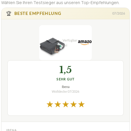
Wählen Sie Ihren Testsieger aus unseren Top-Empfehlungen.
🏆
BESTE EMPFEHLUNG
07/2026
1,5
SEHR GUT
Ibena
Wolldecke
07/2026
★
★
★
★
★
IBENA