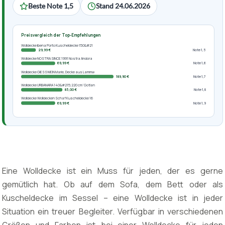
Beste Note 1,5
Stand 24.06.2026
Preisvergleich der Top-Empfehlungen
Wolldecke Ibena Porto Kuscheldecke 150&#21
29,99 €
Note 1,5
Wolldecke NOSTRA SINCE 1991 Nostra Andora
69,99 €
Note 1,6
Wolldecke GIESSWEIN Marie, Decke aus Lammw
189,90 €
Note 1,7
Wolldecke URBANARA 140&#215;220 cm ‘Gotlan
85,00 €
Note 1,8
Wolldecke Wolldecken Schaf Kuscheldecke 16
69,99 €
Note 1,9
Eine Wolldecke ist ein Muss für jeden, der es gerne
gemütlich hat. Ob auf dem Sofa, dem Bett oder als
Kuscheldecke im Sessel – eine Wolldecke ist in jeder
Situation ein treuer Begleiter. Verfügbar in verschiedenen