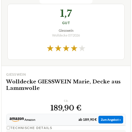
1,7
GUT
Giesswein
Wolldecke
07/2026
★
★
★
★
★
GIESSWEIN
Wolldecke GIESSWEIN Marie, Decke aus
Lammwolle
ca.
189,90 €
ab 189,90 €
Amazon
Zum Angebot »
TECHNISCHE DETAILS