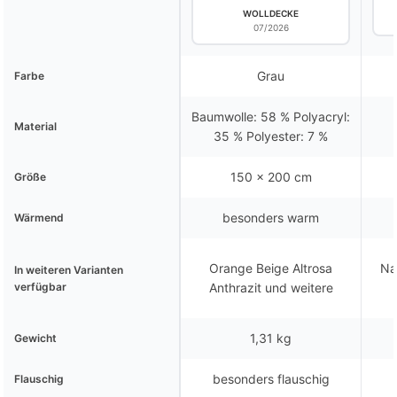
WOLLDECKE
07/2026
Grau
Farbe
Baumwolle: 58 % Polyacryl:
Material
35 % Polyester: 7 %
150 x 200 cm
Größe
besonders warm
Wärmend
Orange Beige Altrosa
Na
In weiteren Varianten
verfügbar
Anthrazit und weitere
1,31 kg
Gewicht
besonders flauschig
Flauschig