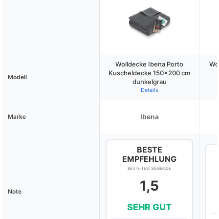
Wolldecke Ibena Porto
Wo
Kuscheldecke 150×200 cm
Modell
dunkelgrau
Details
Ibena
Marke
BESTE
EMPFEHLUNG
BESTE-TESTSIEGER.DE
1,5
Note
SEHR GUT