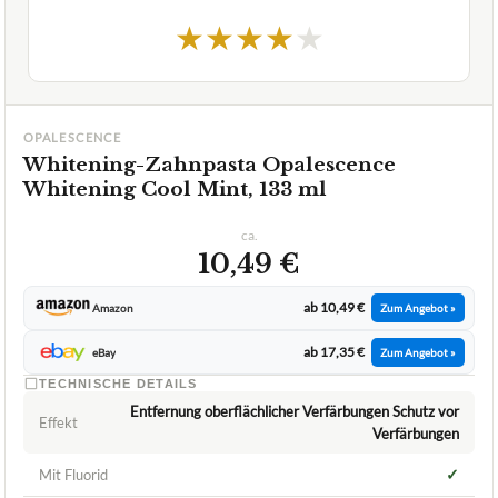
★
★
★
★
★
OPALESCENCE
Whitening-Zahnpasta Opalescence
Whitening Cool Mint, 133 ml
ca.
10,49 €
ab 10,49 €
Amazon
Zum Angebot »
ab 17,35 €
eBay
Zum Angebot »
TECHNISCHE DETAILS
Entfernung oberflächlicher Verfärbungen Schutz vor
Effekt
Verfärbungen
✓
Mit Fluorid