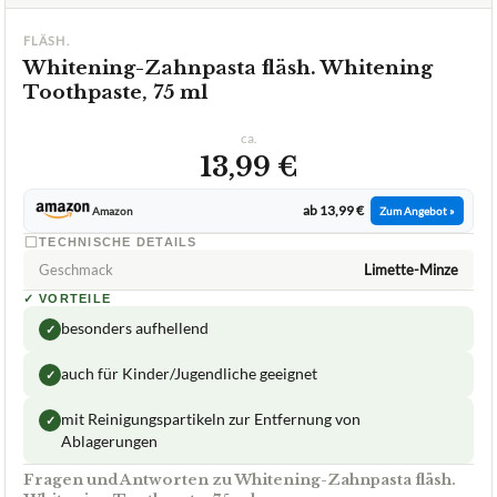
FLÄSH.
Whitening-Zahnpasta fläsh. Whitening
Toothpaste, 75 ml
ca.
13,99 €
ab 13,99 €
Amazon
Zum Angebot »
TECHNISCHE DETAILS
Geschmack
Limette-Minze
✓
VORTEILE
besonders aufhellend
✓
auch für Kinder/Jugendliche geeignet
✓
mit Reinigungspartikeln zur Entfernung von
✓
Ablagerungen
Fragen und Antworten zu Whitening-Zahnpasta fläsh.