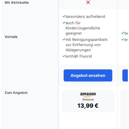
Mit Aktivkohle
✓
besonders aufhellend
✓
auch für
Kinder/Jugendliche
✓
geeignet
be
Vorteile
✓
✓
mit Reinigungspartikeln
en
zur Entfernung von
Ablagerungen
✓
enthält Fluorid
Angebot ansehen
Zum Angebot
Amazon
13,99 €