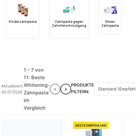
Kinderzahnpasta
Zahnpasta gegen
Elmex-
Zahnfleischrückgang
Zahnpasta
1 – 7 von
11: Beste
Whitening-
PRODUKTE
Aktualisiert:
‹
›
FILTERN:
30.07.2026
Zahnpasta
im
Vergleich
BESTE EMPFEHLUNG