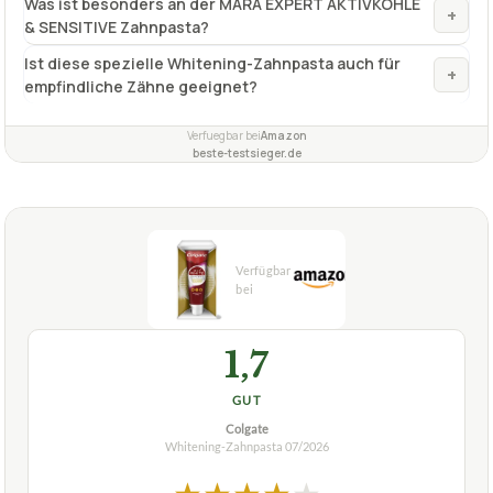
Was ist besonders an der MARA EXPERT AKTIVKOHLE
+
& SENSITIVE Zahnpasta?
Ist diese spezielle Whitening-Zahnpasta auch für
+
empfindliche Zähne geeignet?
Verfuegbar bei
Amazon
beste-testsieger.de
1,7
GUT
Colgate
Whitening-Zahnpasta
07/2026
★
★
★
★
★