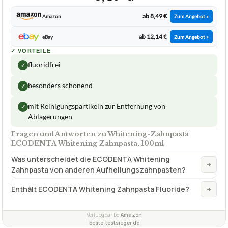
ab 8,49 €
Amazon
Zum Angebot »
ab 12,14 €
eBay
Zum Angebot »
✓
VORTEILE
fluoridfrei
✓
besonders schonend
✓
mit Reinigungspartikeln zur Entfernung von
✓
Ablagerungen
Fragen und Antworten zu Whitening-Zahnpasta
ECODENTA Whitening Zahnpasta, 100ml
Was unterscheidet die ECODENTA Whitening
+
Zahnpasta von anderen Aufhellungszahnpasten?
+
Enthält ECODENTA Whitening Zahnpasta Fluoride?
Verfuegbar bei
Amazon
beste-testsieger.de