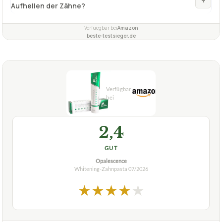
+
Aufhellen der Zähne?
Verfuegbar bei
Amazon
beste-testsieger.de
2,4
GUT
Opalescence
Whitening-Zahnpasta
07/2026
★
★
★
★
★