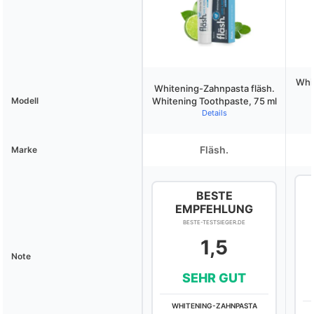
Whi
Whitening-Zahnpasta fläsh.
Modell
Whitening Toothpaste, 75 ml
Details
Fläsh.
Marke
BESTE
EMPFEHLUNG
BESTE-TESTSIEGER.DE
1,5
Note
SEHR GUT
WHITENING-ZAHNPASTA