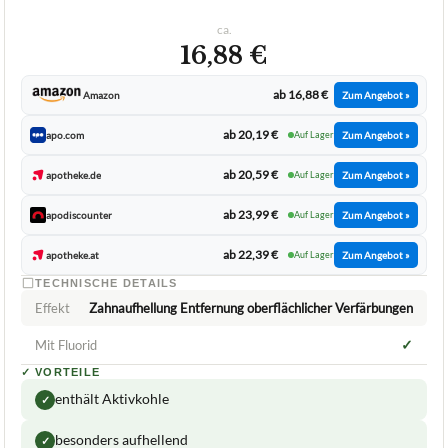
ca.
16,88 €
ab 16,88 €
Amazon
Zum Angebot »
ab 20,19 €
apo.com
Auf Lager
Zum Angebot »
ab 20,59 €
apotheke.de
Auf Lager
Zum Angebot »
ab 23,99 €
apodiscounter
Auf Lager
Zum Angebot »
ab 22,39 €
apotheke.at
Auf Lager
Zum Angebot »
TECHNISCHE DETAILS
Effekt
Zahnaufhellung Entfernung oberflächlicher Verfärbungen
✓
Mit Fluorid
✓
VORTEILE
enthält Aktivkohle
✓
besonders aufhellend
✓