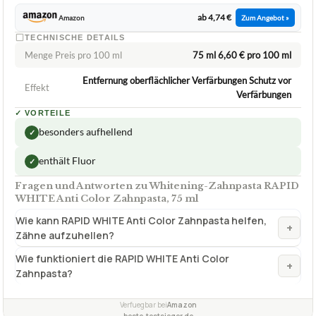
ab 4,74 €
Amazon
Zum Angebot »
TECHNISCHE DETAILS
Menge Preis pro 100 ml
75 ml 6,60 € pro 100 ml
Entfernung oberflächlicher Verfärbungen Schutz vor
Effekt
Verfärbungen
✓
VORTEILE
besonders aufhellend
✓
enthält Fluor
✓
Fragen und Antworten zu Whitening-Zahnpasta RAPID
WHITE Anti Color Zahnpasta, 75 ml
Wie kann RAPID WHITE Anti Color Zahnpasta helfen,
+
Zähne aufzuhellen?
Wie funktioniert die RAPID WHITE Anti Color
+
Zahnpasta?
Verfuegbar bei
Amazon
beste-testsieger.de