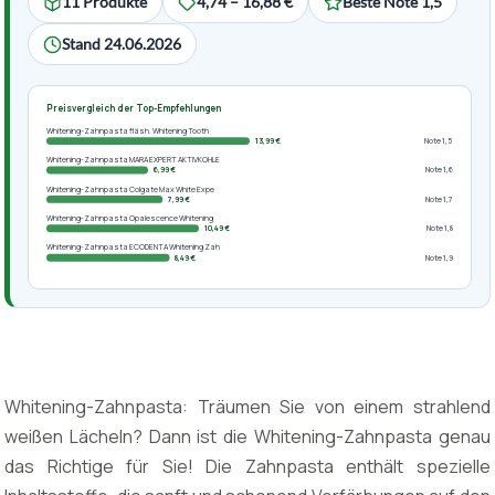
11 Produkte
4,74 – 16,88 €
Beste Note 1,5
Stand 24.06.2026
Preisvergleich der Top-Empfehlungen
Whitening-Zahnpasta fläsh. Whitening Tooth
13,99 €
Note 1,5
Whitening-Zahnpasta MARA EXPERT AKTIVKOHLE
6,99 €
Note 1,6
Whitening-Zahnpasta Colgate Max White Expe
7,99 €
Note 1,7
Whitening-Zahnpasta Opalescence Whitening
10,49 €
Note 1,8
Whitening-Zahnpasta ECODENTA Whitening Zah
8,49 €
Note 1,9
Whitening-Zahnpasta: Träumen Sie von einem strahlend
weißen Lächeln? Dann ist die Whitening-Zahnpasta genau
das Richtige für Sie! Die Zahnpasta enthält spezielle