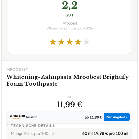
2,2
GUT
Mroobest
Whitening-Zahnpasta
07/2026
★
★
★
★
★
MROOBEST
Whitening-Zahnpasta Mroobest Brightify
Foam Toothpaste
ca.
11,99 €
ab 11,99 €
Amazon
Zum Angebot »
TECHNISCHE DETAILS
Menge Preis pro 100 ml
60 ml 19,98 € pro 100 ml