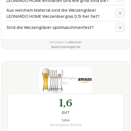
LEONARDO HOME enthalten und wie groß sind sie?
Aus welchem Material sind die Weizengläser
+
LEONARDO HOME Weizenbierglas 0,5l 6er Set?
+
Sind die Weizengläser spülmaschinenfest?
Verfuegbar bei
Amazon
beste-testsieger.de
1,6
GUT
Sahm
Weizengläser
08/2026