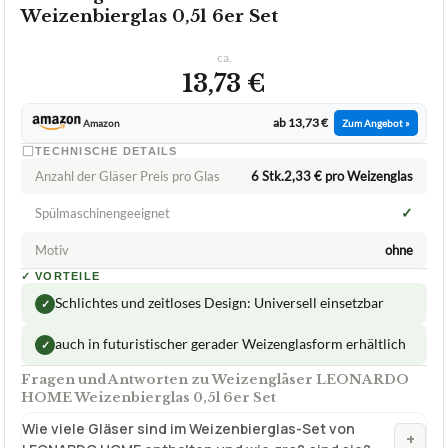
Weizenbierglas 0,5l 6er Set
ca.
13,73 €
ab 13,73 €
Amazon
Zum Angebot »
TECHNISCHE DETAILS
Anzahl der Gläser Preis pro Glas
6 Stk.2,33 € pro Weizenglas
✓
Spülmaschinengeeignet
Motiv
ohne
✓
VORTEILE
Schlichtes und zeitloses Design: Universell einsetzbar
✓
auch in futuristischer gerader Weizenglasform erhältlich
✓
Fragen und Antworten zu Weizengläser LEONARDO
HOME Weizenbierglas 0,5l 6er Set
Wie viele Gläser sind im Weizenbierglas-Set von
+