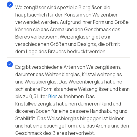
Weizengläser sind spezielle Biergläser, die
hauptsächlich für den Konsum von Weizenbier
verwendet werden. Aufgrund ihrer Form und Größe
können sie das Aroma und den Geschmack des
Bieres verbessern. Weizengläser gibt es in
verschiedenen Größen und Designs, die oft mit
dem Logo des Brauers bedruckt werden.
Es gibt verschiedene Arten von Weizengläsern,
darunter das Weizenbierglas, Kristallweizenglas
und Weissbierglas. Das Weizenbierglas hat eine
schlankere Form als andere Weizengläser und kann
bis zu 0,5 Liter
Bier
aufnehmen. Das
Kristallweizenglas hat einen dünneren Rand und
dickeren Boden für eine bessere Handhabung und
Stabilität. Das Weissbierglas hingegen ist kleiner
und hat eine bauchige Form, die das Aroma und den
Geschmack des Bieres hervorhebt.