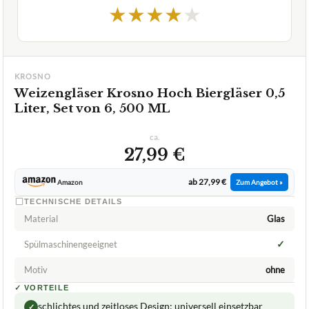
★
★
★
★
★
KROSNO
Weizengläser Krosno Hoch Biergläser 0,5
Liter, Set von 6, 500 ML
ca.
27,99 €
ab 27,99 €
Amazon
Zum Angebot »
TECHNISCHE DETAILS
Material
Glas
✓
Spülmaschinengeeignet
Motiv
ohne
✓
VORTEILE
schlichtes und zeitloses Design: universell einsetzbar
✓