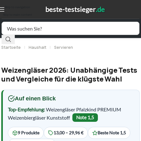
Skip to navigation
Skip to main content
Startseite
|
Haushalt
|
Servieren
Weizengläser 2026: Unabhängige Tests
und Vergleiche für die klügste Wahl
Auf einen Blick
Top-Empfehlung:
Weizengläser Pfalzkind PREMIUM
Weizenbiergläser Kunststoff
Note 1,5
9 Produkte
13,00 – 29,96 €
Beste Note 1,5