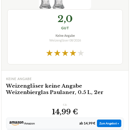
2,0
GUT
Keine Angabe
Weizengläser
08/2026
★
★
★
★
★
KEINE ANGABE
Weizengläser keine Angabe
Weizenbierglas Paulaner, 0.5 L, 2er
ca.
14,99 €
ab 14,99 €
Amazon
Zum Angebot »