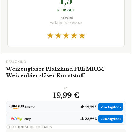
1,5
SEHR GUT
Pfalzkind
Weizengläser
08/2026
★
★
★
★
★
PFALZKIND
Weizengläser Pfalzkind PREMIUM
Weizenbiergläser Kunststoff
ca.
19,99 €
ab 19,99 €
Amazon
Zum Angebot »
ab 22,99 €
eBay
Zum Angebot »
TECHNISCHE DETAILS