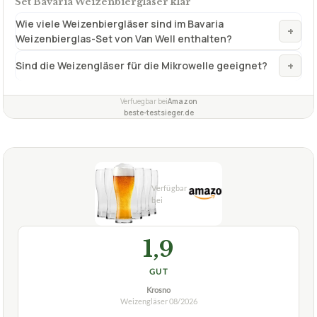
Set Bavaria Weizenbiergläser klar
Wie viele Weizenbiergläser sind im Bavaria
+
Weizenbierglas-Set von Van Well enthalten?
+
Sind die Weizengläser für die Mikrowelle geeignet?
Verfuegbar bei
Amazon
beste-testsieger.de
1,9
GUT
Krosno
Weizengläser
08/2026