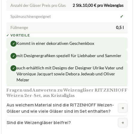
Anzahl der Gläser Preis pro Glas
2 Stk.10,00 € pro Weizenglas
✓
Spülmaschinengeeignet
Füllmenge
0,5 l
✓
VORTEILE
Kommt in einer dekorativen Geschenkbox
✓
mit Designergrafiken speziell für Liebhaber und Sammler
✓
auch erhältlich mit Designs der Designer Ulrike Vater und
✓
Véronique Jacquart sowie Debora Jedwab und Oliver
Melzer
Fragen und Antworten zu Weizengläser RITZENHOFF
Weizen 2er-Set, aus Kristallglas
Aus welchem Material sind die RITZENHOFF Weizen-
+
Gläser und wie viele Gläser sind im Set enthalten?
+
Sind die Weizengläser bleifrei?