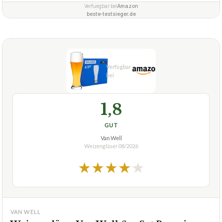
Verfuegbar bei
Amazon
beste-testsieger.de
1,8
GUT
Van Well
Weizengläser
08/2026
★
★
★
★
★
VAN WELL