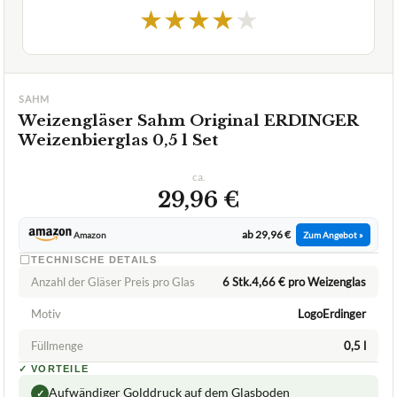
★
★
★
★
★
SAHM
Weizengläser Sahm Original ERDINGER
Weizenbierglas 0,5 l Set
ca.
29,96 €
ab 29,96 €
Amazon
Zum Angebot »
TECHNISCHE DETAILS
Anzahl der Gläser Preis pro Glas
6 Stk.4,66 € pro Weizenglas
Motiv
LogoErdinger
Füllmenge
0,5 l
✓
VORTEILE
Aufwändiger Golddruck auf dem Glasboden
✓