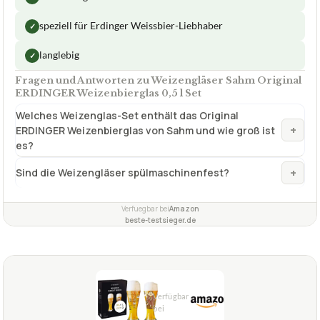
speziell für Erdinger Weissbier-Liebhaber
✓
langlebig
✓
Fragen und Antworten zu Weizengläser Sahm Original
ERDINGER Weizenbierglas 0,5 l Set
Welches Weizenglas-Set enthält das Original
+
ERDINGER Weizenbierglas von Sahm und wie groß ist
es?
+
Sind die Weizengläser spülmaschinenfest?
Verfuegbar bei
Amazon
beste-testsieger.de