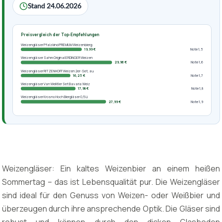
Stand 24.06.2026
Preisvergleich der Top-Empfehlungen
Weizengläser Pfalzkind PREMIUM Weizenbierg
19,99 €
Note 1,5
Weizengläser Sahm Original ERDINGER Weizen
29,96 €
Note 1,6
Weizengläser RITZENHOFF Weizen 2er-Set, au
16,25 €
Note 1,7
Weizengläser Van Well 6er Set Bavaria Weiz
17,98 €
Note 1,8
Weizengläser Krosno Hoch Biergläser 0,5 Li
27,99 €
Note 1,9
Weizengläser: Ein kaltes Weizenbier an einem heißen
Sommertag – das ist Lebensqualität pur. Die Weizengläser
sind ideal für den Genuss von Weizen- oder Weißbier und
überzeugen durch ihre ansprechende Optik. Die Gläser sind