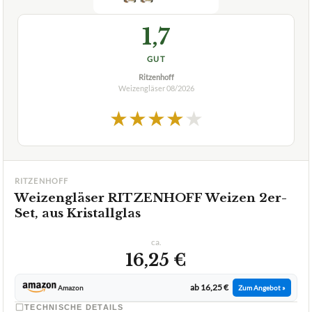
1,7
GUT
Ritzenhoff
Weizengläser
08/2026
★
★
★
★
★
RITZENHOFF
Weizengläser RITZENHOFF Weizen 2er-
Set, aus Kristallglas
ca.
16,25 €
ab 16,25 €
Amazon
Zum Angebot »
TECHNISCHE DETAILS