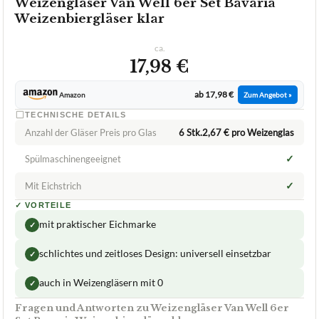
Weizengläser Van Well 6er Set Bavaria
Weizenbiergläser klar
ca.
17,98 €
ab 17,98 €
Amazon
Zum Angebot »
TECHNISCHE DETAILS
Anzahl der Gläser Preis pro Glas
6 Stk.2,67 € pro Weizenglas
✓
Spülmaschinengeeignet
✓
Mit Eichstrich
✓
VORTEILE
mit praktischer Eichmarke
✓
schlichtes und zeitloses Design: universell einsetzbar
✓
auch in Weizengläsern mit 0
✓
Fragen und Antworten zu Weizengläser Van Well 6er