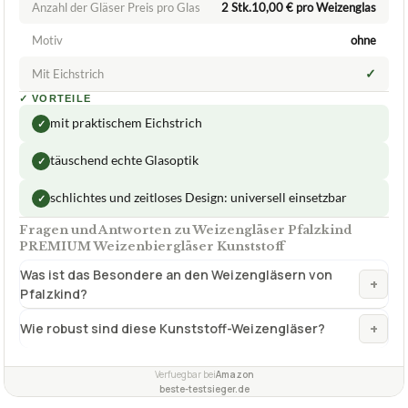
Anzahl der Gläser Preis pro Glas
2 Stk.10,00 € pro Weizenglas
Motiv
ohne
✓
Mit Eichstrich
✓
VORTEILE
mit praktischem Eichstrich
✓
täuschend echte Glasoptik
✓
schlichtes und zeitloses Design: universell einsetzbar
✓
Fragen und Antworten zu Weizengläser Pfalzkind
PREMIUM Weizenbiergläser Kunststoff
Was ist das Besondere an den Weizengläsern von
+
Pfalzkind?
+
Wie robust sind diese Kunststoff-Weizengläser?
Verfuegbar bei
Amazon
beste-testsieger.de