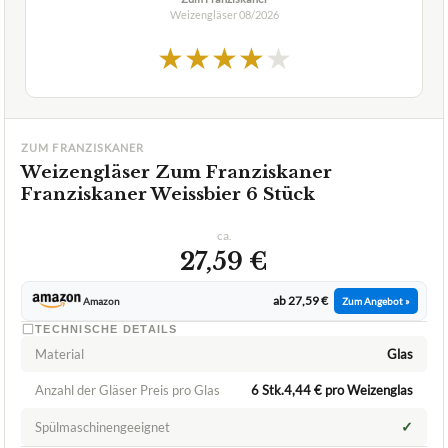
Weizengläser
08/2026
★
★
★
★
★
ZUM FRANZISKANER
Weizengläser Zum Franziskaner
Franziskaner Weissbier 6 Stück
ca.
27,59 €
ab 27,59 €
Amazon
Zum Angebot »
TECHNISCHE DETAILS
Material
Glas
Anzahl der Gläser Preis pro Glas
6 Stk.4,44 € pro Weizenglas
✓
Spülmaschinengeeignet