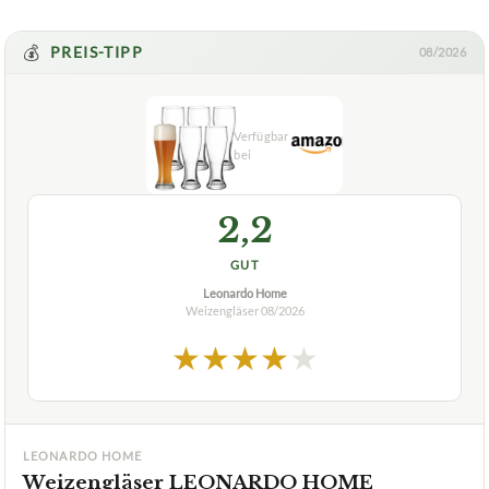
💰
PREIS-TIPP
08/2026
2,2
GUT
Leonardo Home
Weizengläser
08/2026
★
★
★
★
★
LEONARDO HOME
Weizengläser LEONARDO HOME