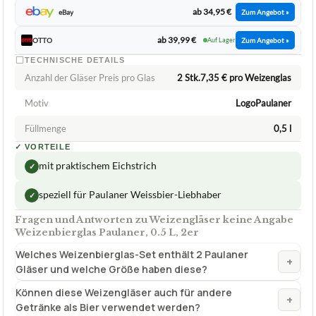
ab 34,95 €
eBay
Zum Angebot »
ab 39,99 €
OTTO
Auf Lager
Zum Angebot »
TECHNISCHE DETAILS
Anzahl der Gläser Preis pro Glas
2 Stk.7,35 € pro Weizenglas
Motiv
LogoPaulaner
Füllmenge
0,5 l
✓
VORTEILE
mit praktischem Eichstrich
✓
speziell für Paulaner Weissbier-Liebhaber
✓
Fragen und Antworten zu Weizengläser keine Angabe
Weizenbierglas Paulaner, 0.5 L, 2er
Welches Weizenbierglas-Set enthält 2 Paulaner
+
Gläser und welche Größe haben diese?
Können diese Weizengläser auch für andere
+
Getränke als Bier verwendet werden?