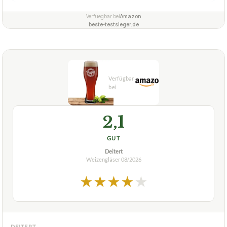
Verfuegbar bei
Amazon
beste-testsieger.de
2,1
GUT
Deitert
Weizengläser
08/2026
★
★
★
★
★
DEITERT