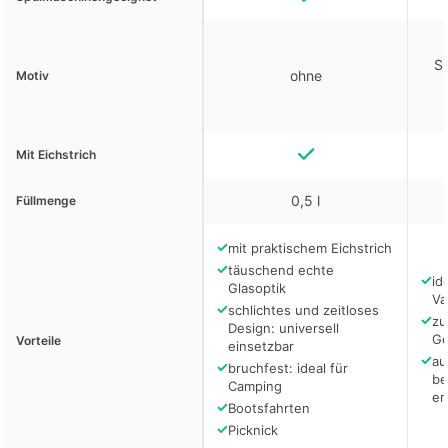
Si
ohne
Motiv
Mit Eichstrich
0,5 l
Füllmenge
✓
mit praktischem Eichstrich
✓
täuschend echte
✓
id
Glasoptik
Va
✓
schlichtes und zeitloses
✓
zu
Design: universell
Ge
Vorteile
einsetzbar
✓
au
✓
bruchfest: ideal für
be
Camping
er
✓
Bootsfahrten
✓
Picknick