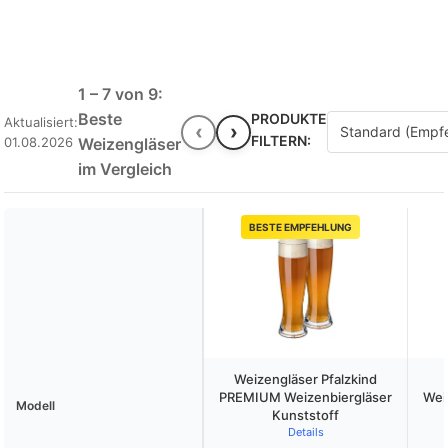
1 – 7 von 9:
Beste
PRODUKTE
Aktualisiert:
‹
›
FILTERN:
01.08.2026
Weizengläser
im Vergleich
BESTE EMPFEHLUNG
Weizengläser Pfalzkind
PREMIUM Weizenbiergläser
Wei
Modell
Kunststoff
Details