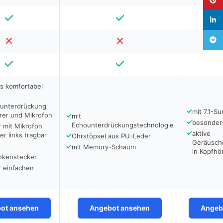
linked
Teleg
s komfortabel
unterdrückung
✓
mit 7.1-S
rer und Mikrofon
✓
mit
✓
besonder
Echounterdrückungstechnologie
 mit Mikrofon
✓
aktive
er links tragbar
✓
Ohrstöpsel aus PU-Leder
Geräusch
✓
mit Memory-Schaum
in Kopfhö
nkenstecker
ür einfachen
ot ansehen
Angebot ansehen
Angeb