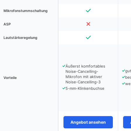
Mikrofonstummschaltung
ASP
Lautstärkeregelung
✓
Äußerst komfortables
✓
gut
Noise-Cancelling-
Mikrofon mit aktiver
✓
be
Vorteile
Noise-Cancelling-3
✓
we
✓
5-mm-Klinkenbuchse
Angebot ansehen