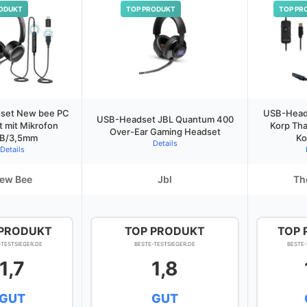
ODUKT
TOP PRODUKT
TOP PR
set New bee PC
USB-Head
USB-Headset JBL Quantum 400
 mit Mikrofon
Korp Tha
Over-Ear Gaming Headset
B/3,5mm
Ko
Details
Details
ew Bee
Jbl
Th
 PRODUKT
TOP PRODUKT
TOP 
-TESTSIEGER.DE
BESTE-TESTSIEGER.DE
BESTE-
1,7
1,8
GUT
GUT