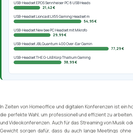
USB-Headset EPOS Sennheiser PC 8 USB Heads
21,42 €
USB-Headset Lioncast LX55 Gaming Headset m
54,95 €
USB-Headset New bee PC Headset mit Mikrofo
29,99 €
USB-Headset JBL Quantum 400 Over-Ear Gamin
77,29 €
USB-Headset THE G-LAB Korp Thallium Gaming
38,99 €
In Zeiten von Homeoffice und digitalen Konferenzen ist ein
die perfekte Wahl, um professionell und effizient zu arbeite
und Videokonferenzen. Auch für das Streaming von Musik ode
Gewicht sorgen dafür, dass du auch lange Meetings ohne 