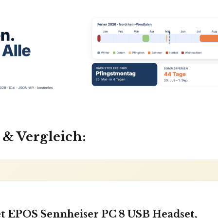
 & Vergleich:
t EPOS Sennheiser PC 8 USB Headset,
AILS
besonders bequem
3,5 mm Klin
✓