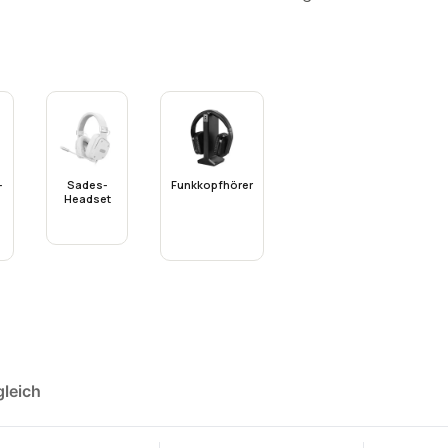
-
Sades-
Funkkopfhörer
Headset
gleich