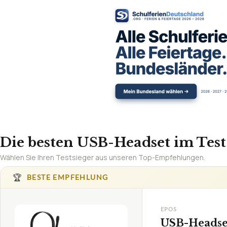
Die besten USB-Headset im Test
Wählen Sie Ihren Testsieger aus unseren Top-Empfehlungen.
🏆
BESTE EMPFEHLUNG
EPOS
USB-Headse
Schwarz
1,5
SEHR GUT
Epos
TECHNISCHE DET
USB-Headset
07/2026
Tragekomfort
★
★
★
★
★
Lautstärkeregelung