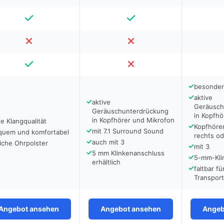
✓
besonder
✓
aktive
✓
aktive
Geräusch
Geräuschunterdrückung
in Kopfhö
in Kopfhörer und Mikrofon
e Klangqualität
✓
Kopfhörer
✓
mit 7.1 Surround Sound
quem und komfortabel
rechts od
✓
auch mit 3
iche Ohrpolster
✓
mit 3
✓
5 mm Klinkenanschluss
✓
5-mm-Kli
erhältlich
✓
faltbar f
Transport
Angebot ansehen
Angebot ansehen
Angeb