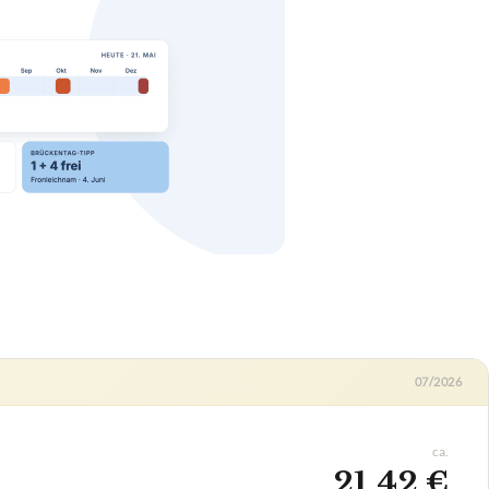
07/2026
ca.
21,42 €
ab 21,42 €
Amazon
Zum Angebot »
ab 25,75 €
Netzwerkartikel.de
Zum Angebot »
Auf Lager
ab 26,50 €
JACOB Elektronik
Zum Angebot »
Auf Lager
✓
kenanschluss