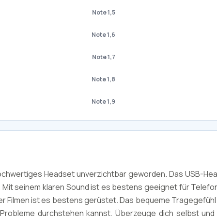
Note 1,5
Note 1,6
Note 1,7
Note 1,8
Note 1,9
 hochwertiges Headset unverzichtbar geworden. Das USB-Head
n. Mit seinem klaren Sound ist es bestens geeignet für Telefo
r Filmen ist es bestens gerüstet. Das bequeme Tragegefühl 
Probleme durchstehen kannst. Überzeuge dich selbst und 