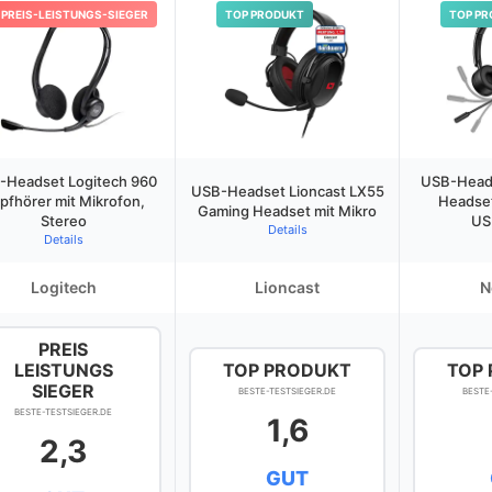
PREIS-LEISTUNGS-SIEGER
TOP PRODUKT
TOP PR
-Headset Logitech 960
USB-Head
USB-Headset Lioncast LX55
pfhörer mit Mikrofon,
Headset
Gaming Headset mit Mikro
Stereo
US
Details
Details
Logitech
Lioncast
N
PREIS
LEISTUNGS
TOP PRODUKT
TOP
SIEGER
BESTE-TESTSIEGER.DE
BESTE
BESTE-TESTSIEGER.DE
1,6
2,3
GUT