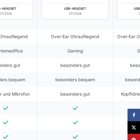
B-HEADSET
USB-HEADSET
USB
07/2026
07/2026
Ohraufliegend
Over-Ear Ohraufliegend
Over-Ear 
Homeoffice
Gaming
G
nders gut
besonders gut
beso
ders bequem
besonders bequem
besond
r und Mikrofon
besonders gut
Kopfhöre
Faceb
X
Pinter