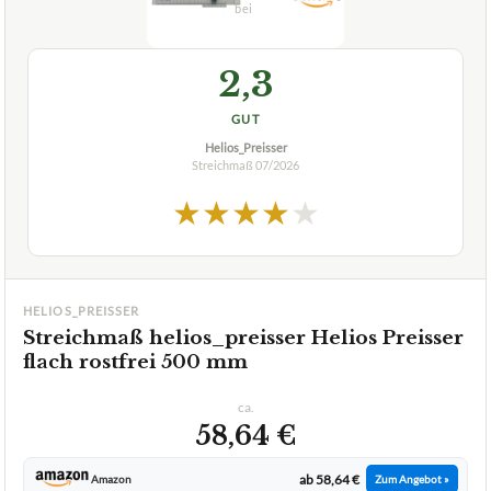
2,3
GUT
Helios_Preisser
Streichmaß
07/2026
★
★
★
★
★
HELIOS_PREISSER
Streichmaß helios_preisser Helios Preisser
flach rostfrei 500 mm
ca.
58,64 €
ab 58,64 €
Amazon
Zum Angebot »