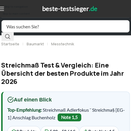
Skip to navigation
Skip to main content
Startseite
|
Baumarkt
|
Messtechnik
Streichmaß Test & Vergleich: Eine
Übersicht der besten Produkte im Jahr
2026
Auf einen Blick
Top-Empfehlung:
Streichmaß Adlerfokus ¨ Streichma§ [EG-
1] Anschlag Buchenholz
Note 1,5