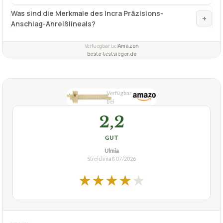
Was sind die Merkmale des Incra Präzisions-
+
Anschlag-Anreißlineals?
Verfuegbar bei
Amazon
beste-testsieger.de
2,2
GUT
Ulmia
Streichmaß
07/2026
★
★
★
★
★