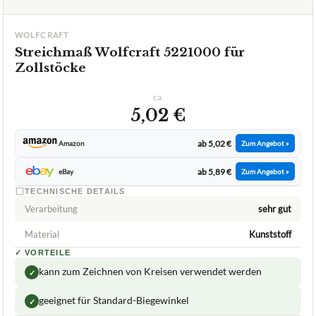
WOLFCRAFT
Streichmaß Wolfcraft 5221000 für
Zollstöcke
ca.
5,02 €
ab 5,02 €
Amazon
Zum Angebot »
ab 5,89 €
eBay
Zum Angebot »
TECHNISCHE DETAILS
Verarbeitung
sehr gut
Material
Kunststoff
✓
VORTEILE
kann zum Zeichnen von Kreisen verwendet werden
✓
geeignet für Standard-Biegewinkel
✓