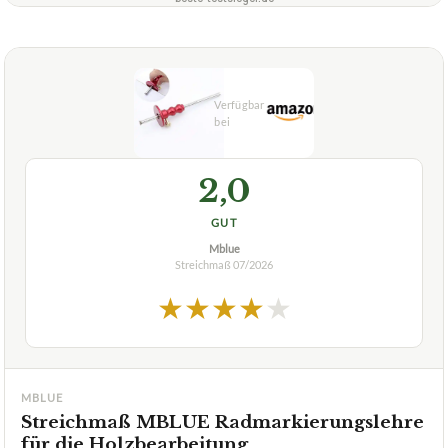
2,0
GUT
Mblue
Streichmaß
07/2026
★
★
★
★
★
MBLUE
Streichmaß MBLUE Radmarkierungslehre
für die Holzbearbeitung