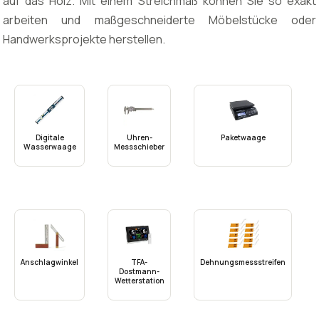
auf das Holz. Mit einem Streichmaß können Sie so exakt
arbeiten und maßgeschneiderte Möbelstücke oder
Handwerksprojekte herstellen.
Digitale
Uhren-
Paketwaage
Wasserwaage
Messschieber
Anschlagwinkel
TFA-
Dehnungsmessstreifen
Dostmann-
Wetterstation