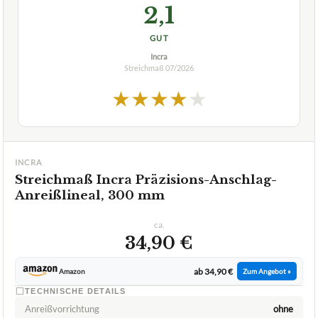
2,1
GUT
Incra
Streichmaß
07/2026
★
★
★
★
★
INCRA
Streichmaß Incra Präzisions-Anschlag-
Anreißlineal, 300 mm
ca.
34,90 €
ab 34,90 €
Amazon
Zum Angebot »
TECHNISCHE DETAILS
Anreißvorrichtung
ohne