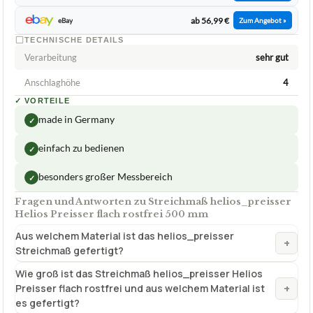
ab 56,99 €
eBay
Zum Angebot »
TECHNISCHE DETAILS
Verarbeitung
sehr gut
Anschlaghöhe
4
✓
VORTEILE
made in Germany
✓
einfach zu bedienen
✓
besonders großer Messbereich
✓
Fragen und Antworten zu Streichmaß helios_preisser
Helios Preisser flach rostfrei 500 mm
Aus welchem Material ist das helios_preisser
+
Streichmaß gefertigt?
Wie groß ist das Streichmaß helios_preisser Helios
+
Preisser flach rostfrei und aus welchem Material ist
es gefertigt?