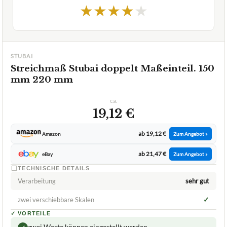
★
★
★
★
★
STUBAI
Streichmaß Stubai doppelt Maßeinteil. 150
mm 220 mm
ca.
19,12 €
ab 19,12 €
Amazon
Zum Angebot »
ab 21,47 €
eBay
Zum Angebot »
TECHNISCHE DETAILS
Verarbeitung
sehr gut
✓
zwei verschiebbare Skalen
✓
VORTEILE
zwei Werte können eingestellt werden