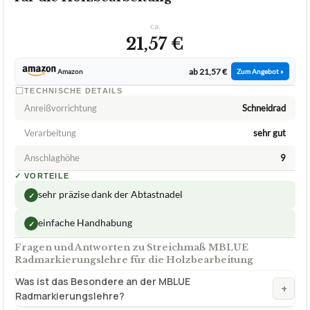
ca.
21,57 €
ab 21,57 €
Amazon
Zum Angebot »
TECHNISCHE DETAILS
Anreißvorrichtung
Schneidrad
Verarbeitung
sehr gut
Anschlaghöhe
9
✓
VORTEILE
sehr präzise dank der Abtastnadel
✓
einfache Handhabung
✓
Fragen und Antworten zu Streichmaß MBLUE
Radmarkierungslehre für die Holzbearbeitung
Was ist das Besondere an der MBLUE
+
Radmarkierungslehre?