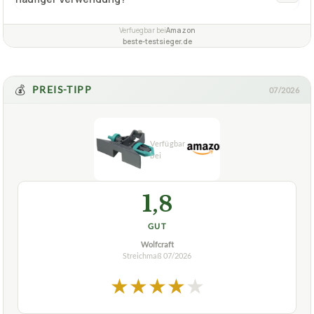
Verfuegbar bei
Amazon
beste-testsieger.de
💰
PREIS-TIPP
07/2026
1,8
GUT
Wolfcraft
Streichmaß
07/2026
★
★
★
★
★