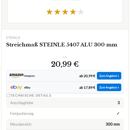
★
★
★
★
★
STEINLE
Streichmaß STEINLE 5407 ALU 300 mm
ca.
20,99 €
ab 20,99 €
Amazon
Zum Angebot »
ab 17,89 €
eBay
Zum Angebot »
TECHNISCHE DETAILS
Anschlaghöhe
3
✓
Feinjustierung
Messbereich
300 mm