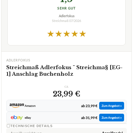
SEHR GUT
Adlerfokus
Streichmaß
07/2026
★
★
★
★
★
ADLERFOKUS
Streichmaß Adlerfokus ¨ Streichma§ [EG-
1] Anschlag Buchenholz
ca.
23,99 €
ab 23,99 €
Amazon
Zum Angebot »
ab 31,99 €
eBay
Zum Angebot »
TECHNISCHE DETAILS