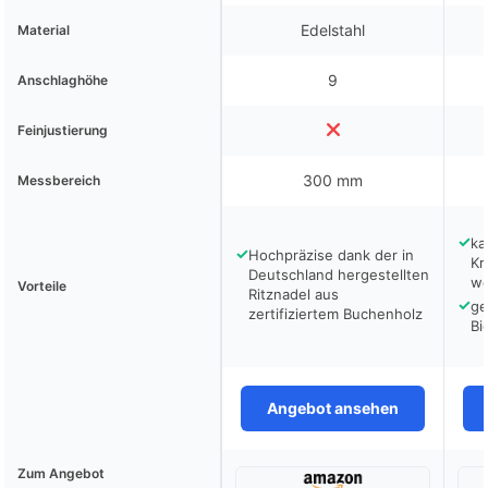
Edelstahl
Material
9
Anschlaghöhe
Feinjustierung
300 mm
Messbereich
✓
ka
✓
Hochpräzise dank der in
Kr
Deutschland hergestellten
we
Vorteile
Ritznadel aus
✓
ge
zertifiziertem Buchenholz
Bi
Angebot ansehen
Zum Angebot