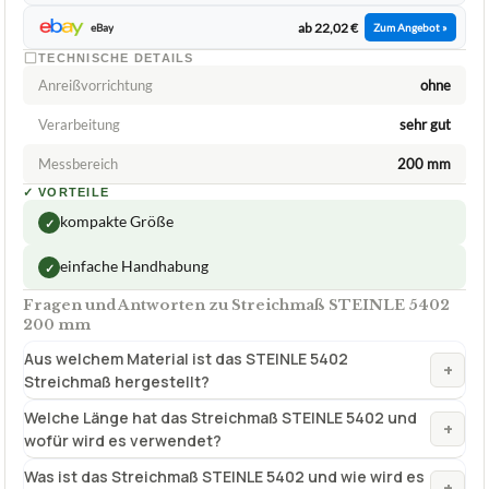
ab 22,02 €
eBay
Zum Angebot »
TECHNISCHE DETAILS
Anreißvorrichtung
ohne
Verarbeitung
sehr gut
Messbereich
200 mm
✓
VORTEILE
kompakte Größe
✓
einfache Handhabung
✓
Fragen und Antworten zu Streichmaß STEINLE 5402
200 mm
Aus welchem Material ist das STEINLE 5402
+
Streichmaß hergestellt?
Welche Länge hat das Streichmaß STEINLE 5402 und
+
wofür wird es verwendet?
Was ist das Streichmaß STEINLE 5402 und wie wird es
+