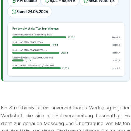
9 Produkte
5,02 – 58,64 €
Beste Note 1,5
Stand 24.06.2026
Preisvergleich der Top-Empfehlungen
Streichmaß Adlerfokus ¨ Streichma§ [EG-1]
23,99 €
Note 1,5
Streichmaß STEINLE 5402 200 mm
16,98 €
Note 1,6
Streichmaß STEINLE 5407 ALU 300 mm
20,99 €
Note 1,7
Streichmaß Wolfcraft 5221000 für Zollstöck
5,02 €
Note 1,8
Streichmaß MBLUE Radmarkierungslehre für d
21,57 €
Note 2,0
Ein Streichmaß ist ein unverzichtbares Werkzeug in jeder
Werkstatt, die sich mit Holzverarbeitung beschäftigt. Es
dient zur genauen Messung und Übertragung von Maßen