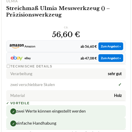
ULMIA
Streichmaß Ulmia Messwerkzeug () –
Präzisionswerkzeug
ca.
56,60 €
ab 56,60 €
Amazon
Zum Angebot »
ab 47,08 €
eBay
Zum Angebot »
TECHNISCHE DETAILS
Verarbeitung
sehr gut
✓
zwei verschiebbare Skalen
Material
Holz
✓
VORTEILE
zwei Werte können eingestellt werden
✓
einfache Handhabung
✓