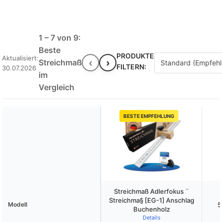
1 – 7 von 9:
Beste
PRODUKTE
Aktualisiert:
‹
›
Streichmaß
FILTERN:
30.07.2026
im
Vergleich
BESTE EMPFEHLUNG
Streichmaß Adlerfokus ¨
Streichma§ [EG-1] Anschlag
Modell
5
Buchenholz
Details