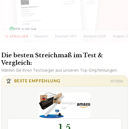
✓
PDF in 60 Sek.
Deutsch
Deutsch (AT)
Deutsch (CH)
English (US)
12 SPRACHEN
Die besten Streichmaß im Test &
Vergleich:
Wählen Sie Ihren Testsieger aus unseren Top-Empfehlungen.
🏆
BESTE EMPFEHLUNG
07/2026
1,5