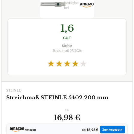
1,6
GUT
Steinle
Streichmaß
07/2026
★
★
★
★
★
STEINLE
Streichmaß STEINLE 5402 200 mm
ca.
16,98 €
ab 16,98 €
Amazon
Zum Angebot »