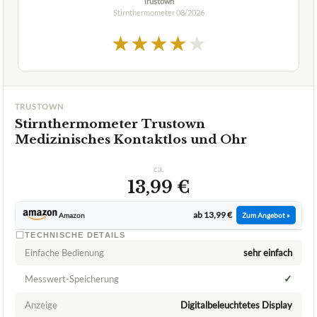
Trustown
Stirnthermometer
08/2026
★
★
★
★
★
TRUSTOWN
Stirnthermometer Trustown
Medizinisches Kontaktlos und Ohr
ca.
13,99 €
ab 13,99 €
Amazon
Zum Angebot »
TECHNISCHE DETAILS
Einfache Bedienung
sehr einfach
✓
Messwert-Speicherung
Anzeige
Digitalbeleuchtetes Display