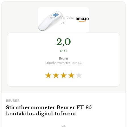
2,0
GUT
Beurer
Stirnthermometer
08/2026
★
★
★
★
★
BEURER
Stirnthermometer Beurer FT 85
kontaktlos digital Infrarot
ca.