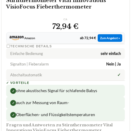
Stirnthermometer Vital Innovations
VisioFocus Fieberthermometer
ca.
72,94 €
ab 72,94 €
Amazon
Zum Angebot »
TECHNISCHE DETAILS
Einfache Bedienung
sehr einfach
Signalton | Fieberalarm
Nein | Ja
✓
Abschaltautomatik
✓
VORTEILE
ohne akustisches Signal für schlafende Babys
✓
auch zur Messung von Raum-
✓
Oberflächen- und Flüssigkeitstemperaturen
✓
Fragen und Antworten zu Stirnthermometer Vital
Innovations VisioFocus Fieberthermometer