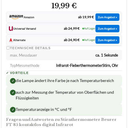
19,99 €
ab 19,99 €
Amazon
Zum Angebot »
ab 24,99 €
Universal Versand
Auf Lager
Zum Angebot »
ab 24,90 €
Alternate
Auf Lager
Zum Angebot »
TECHNISCHE DETAILS
max. Messdauer
ca. 1 Sekunde
TypMessmethode
Infrarot-FieberthermometerStirn, Ohr
✓
VORTEILE
die Lampe ändert ihre Farbe je nach Temperaturbereich
✓
auch zur Messung der Temperatur von Oberflächen und
✓
Flüssigkeiten
Temperaturanzeige in °C und °F
✓
Fragen und Antworten zu Stirnthermometer Beurer
FT 85 kontaktlos digital Infrarot