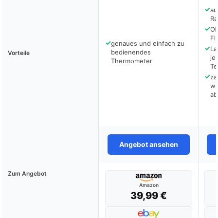
✓
au
Ra
✓
Ob
Fl
✓
genaues und einfach zu
✓
La
bedienendes
Vorteile
je
Thermometer
Te
✓
za
we
ab
Angebot ansehen
Zum Angebot
Amazon
39,99 €