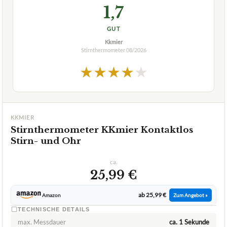
1,7
GUT
Kkmier
Stirnthermometer
08/2026
★
★
★
★
★
KKMIER
Stirnthermometer KKmier Kontaktlos
Stirn- und Ohr
ca.
25,99 €
ab 25,99 €
Amazon
Zum Angebot »
TECHNISCHE DETAILS
max. Messdauer
ca. 1 Sekunde