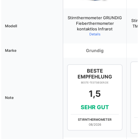
Stirnthermometer GRUNDIG
Sti
Fieberthermometer
Modell
TM 
kontaktlos Infrarot
Details
Grundig
Marke
BESTE
EMPFEHLUNG
BESTE-TESTSIEGER.DE
1,5
Note
SEHR GUT
STIRNTHERMOMETER
08/2026