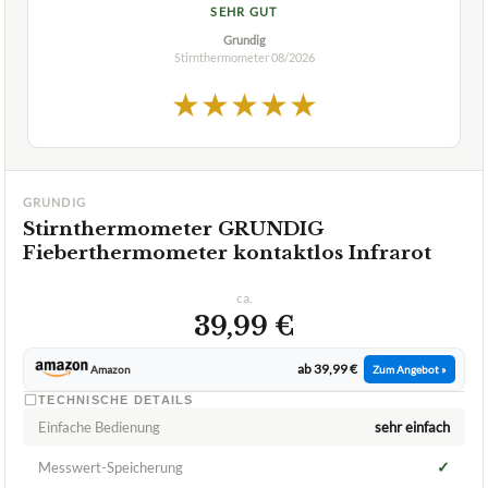
SEHR GUT
Grundig
Stirnthermometer
08/2026
★
★
★
★
★
GRUNDIG
Stirnthermometer GRUNDIG
Fieberthermometer kontaktlos Infrarot
ca.
39,99 €
ab 39,99 €
Amazon
Zum Angebot »
TECHNISCHE DETAILS
Einfache Bedienung
sehr einfach
✓
Messwert-Speicherung