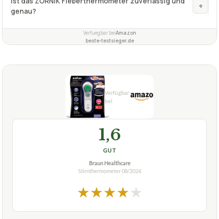
Ist das ZORNIK Fieberthermometer zuverlässig und
+
genau?
Verfuegbar bei
Amazon
beste-testsieger.de
1,6
GUT
Braun Healthcare
Stirnthermometer
08/2026
★
★
★
★
★