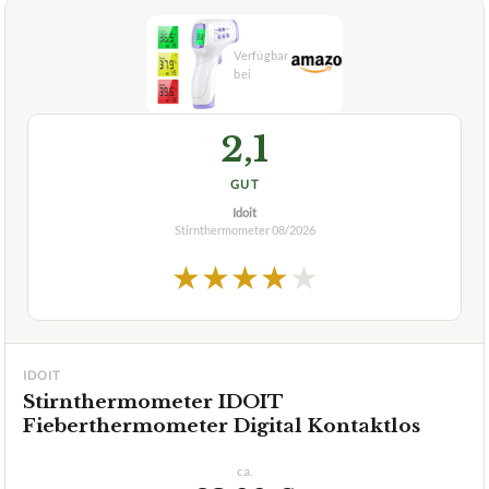
2,1
GUT
Idoit
Stirnthermometer
08/2026
★
★
★
★
★
IDOIT
Stirnthermometer IDOIT
Fieberthermometer Digital Kontaktlos
ca.