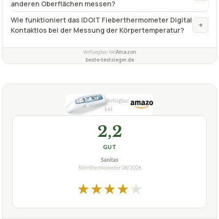
anderen Oberflächen messen?
Wie funktioniert das IDOIT Fieberthermometer Digital
+
Kontaktlos bei der Messung der Körpertemperatur?
Verfuegbar bei
Amazon
beste-testsieger.de
2,2
GUT
Sanitas
Stirnthermometer
08/2026
★
★
★
★
★