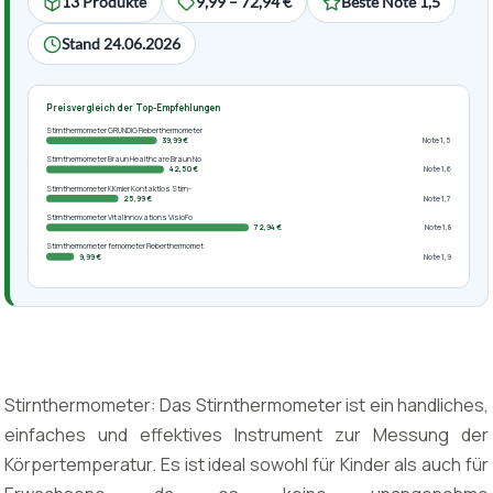
13 Produkte
9,99 – 72,94 €
Beste Note 1,5
Stand 24.06.2026
Preisvergleich der Top-Empfehlungen
Stirnthermometer GRUNDIG Fieberthermometer
39,99 €
Note 1,5
Stirnthermometer Braun Healthcare Braun No
42,50 €
Note 1,6
Stirnthermometer KKmier Kontaktlos Stirn-
25,99 €
Note 1,7
Stirnthermometer Vital Innovations VisioFo
72,94 €
Note 1,8
Stirnthermometer femometer Fieberthermomet
9,99 €
Note 1,9
Stirnthermometer: Das Stirnthermometer ist ein handliches,
einfaches und effektives Instrument zur Messung der
Körpertemperatur. Es ist ideal sowohl für Kinder als auch für