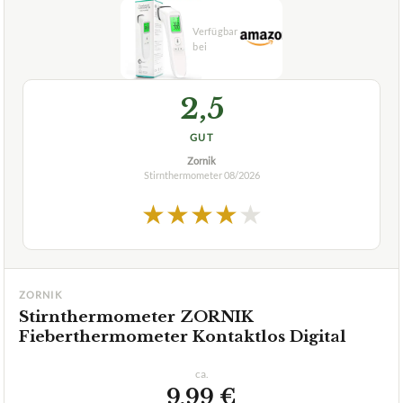
2,5
GUT
Zornik
Stirnthermometer
08/2026
★
★
★
★
★
ZORNIK
Stirnthermometer ZORNIK
Fieberthermometer Kontaktlos Digital
ca.
9,99 €