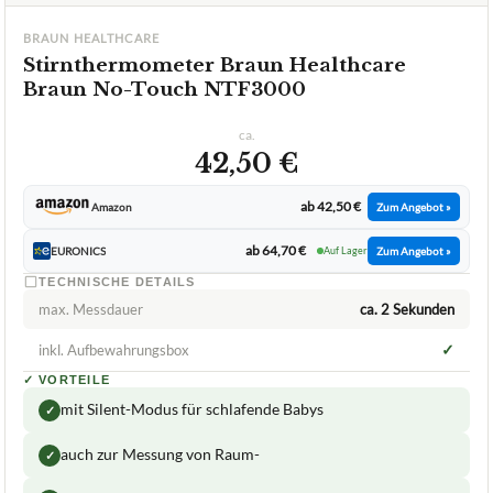
BRAUN HEALTHCARE
Stirnthermometer Braun Healthcare
Braun No-Touch NTF3000
ca.
42,50 €
ab 42,50 €
Amazon
Zum Angebot »
ab 64,70 €
EURONICS
Auf Lager
Zum Angebot »
TECHNISCHE DETAILS
max. Messdauer
ca. 2 Sekunden
✓
inkl. Aufbewahrungsbox
✓
VORTEILE
mit Silent-Modus für schlafende Babys
✓
auch zur Messung von Raum-
✓