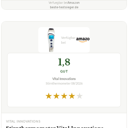
Verfuegbar bei
Amazon
beste-testsieger.de
1,8
GUT
Vital Innovations
Stirnthermometer
08/2026
★
★
★
★
★
VITAL INNOVATIONS