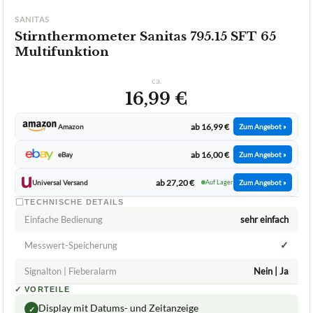
SANITAS
Stirnthermometer Sanitas 795.15 SFT 65
Multifunktion
ca.
16,99 €
ab 16,99 €
Amazon
Zum Angebot »
ab 16,00 €
eBay
Zum Angebot »
ab 27,20 €
Universal Versand
Auf Lager
Zum Angebot »
TECHNISCHE DETAILS
Einfache Bedienung
sehr einfach
✓
Messwert-Speicherung
Signalton | Fieberalarm
Nein | Ja
✓
VORTEILE
Display mit Datums- und Zeitanzeige
✓