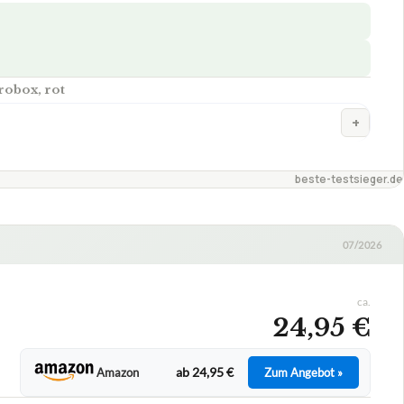
robox, rot
+
beste-testsieger.de
07/2026
ca.
24,95 €
ab 24,95 €
Amazon
Zum Angebot »