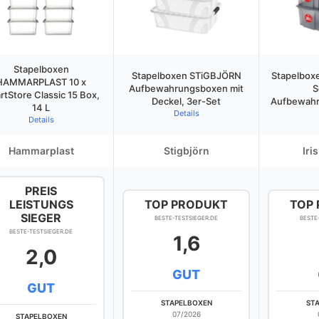
Stapelboxen
Stapelboxen STiGBJÖRN
Stapelbox
HAMMARPLAST 10 x
Aufbewahrungsboxen mit
S
rtStore Classic 15 Box,
Deckel, 3er-Set
Aufbewahr
14 L
Details
Details
Hammarplast
Stigbjörn
Iri
PREIS
LEISTUNGS
TOP PRODUKT
TOP
SIEGER
BESTE-TESTSIEGER.DE
BESTE
BESTE-TESTSIEGER.DE
1,6
2,0
GUT
GUT
STAPELBOXEN
ST
07/2026
STAPELBOXEN