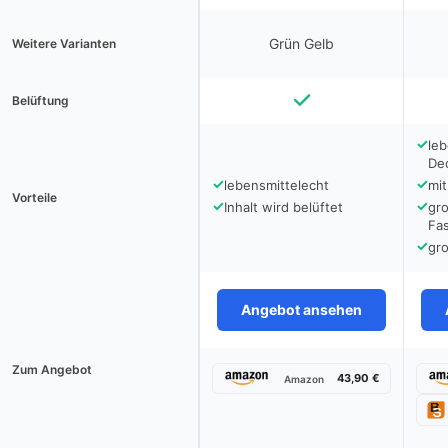
Grün Gelb
Weitere Varianten
Belüftung
✓
leb
De
✓
✓
lebensmittelecht
mit
Vorteile
✓
✓
Inhalt wird belüftet
gr
Fa
✓
gr
Angebot ansehen
Zum Angebot
43,90 €
Amazon