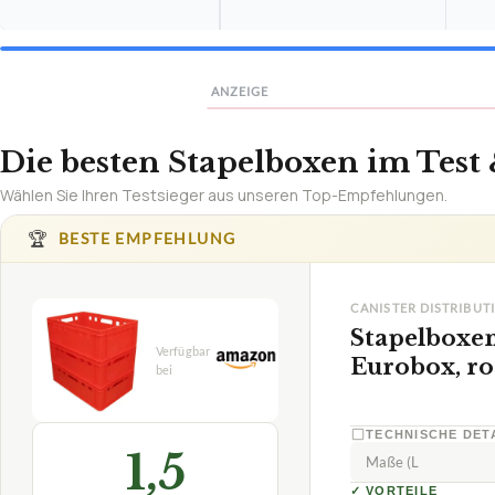
Deutsch (CH)
English (US)
English (UK)
Français
12 SPRACHEN
ANZEIGE
Die besten Stapelboxen im Test 
Wählen Sie Ihren Testsieger aus unseren Top-Empfehlungen.
Rechnungen erste
kostenlos & in 60
🏆
BESTE EMPFEHLUNG
Jetzt Rechnung erstellen →
CANISTER DISTRIBUT
ohne Anmeldung
Stapelboxen 
PDF-Download
Eurobox, ro
TECHNISCHE DET
1,5
Maße (L
✓
VORTEILE