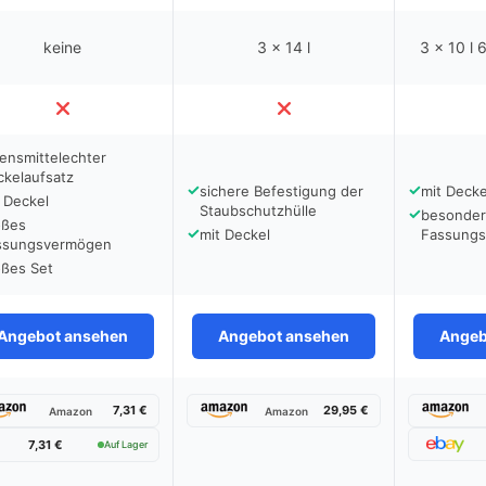
keine
3 x 14 l
3 x 10 l 6
ensmittelechter
ckelaufsatz
✓
✓
sichere Befestigung der
mit Decke
 Deckel
Staubschutzhülle
✓
besonder
oßes
✓
mit Deckel
Fassung
ssungsvermögen
oßes Set
Angebot ansehen
Angebot ansehen
Angeb
7,31 €
29,95 €
Amazon
Amazon
7,31 €
Auf Lager