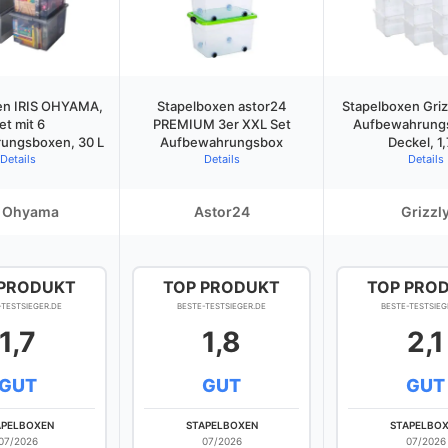
en IRIS OHYAMA,
Stapelboxen astor24
Stapelboxen Grizz
et mit 6
PREMIUM 3er XXL Set
Aufbewahrungs
ungsboxen, 30 L
Aufbewahrungsbox
Deckel, 1,
Details
Details
Details
s Ohyama
Astor24
Grizzl
 PRODUKT
TOP PRODUKT
TOP PRO
-TESTSIEGER.DE
BESTE-TESTSIEGER.DE
BESTE-TESTSIEG
1,7
1,8
2,1
GUT
GUT
GUT
APELBOXEN
STAPELBOXEN
STAPELBO
07/2026
07/2026
07/2026