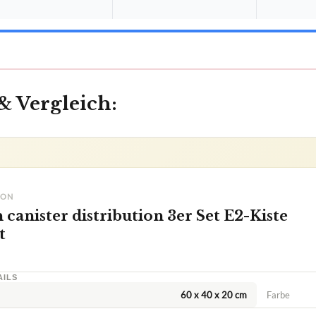
Italiano
Español
Nederlands
Polski
Português
& Vergleich:
llen –
 Sek.
ION
canister distribution 3er Set E2-Kiste
PDF in 60 Sek.
✓
t
AILS
60 x 40 x 20 cm
Farbe