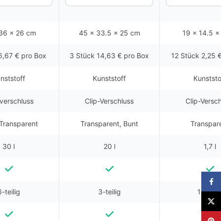
36 x 26 cm
45 x 33.5 x 25 cm
19 x 14.5 x
6,67 € pro Box
3 Stück 14,63 € pro Box
12 Stück 2,25 
nststoff
Kunststoff
Kunststo
kverschluss
Clip-Verschluss
Clip-Versc
 Transparent
Transparent, Bunt
Transpar
30 l
20 l
1,7 l
Faceb
6-teilig
3-teilig
12-teili
X
Pinter