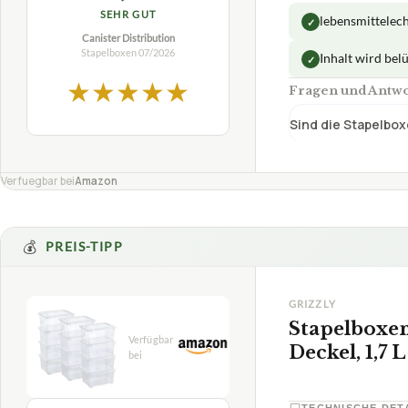
SEHR GUT
lebensmittelec
✓
Canister Distribution
Stapelboxen
07/2026
Inhalt wird belü
✓
★
★
★
★
★
Fragen und Antwor
Sind die Stapelbox
Verfuegbar bei
Amazon
💰
PREIS-TIPP
GRIZZLY
Stapelboxen
Deckel, 1,7 L