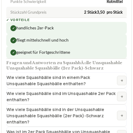
Punkte Schwierigkeit
Rotmittel
Stückzahl Grundpreis
2 Stück3,50  pro Stück
✓
VORTEILE
handliches 2er-Pack
✓
fliegt mittelschnell und hoch
✓
geeignet für Fortgeschrittene
✓
Fragen und Antworten zu SquashbÃ¤lle Unsquashable
Unsquahable Squashbälle (2er Pack)-Schwarz
Wie viele Squashbälle sind in einem Pack
+
Unsquashable Squashbälle enthalten?
Wie viele Squashbälle sind im Unsquashable 2er Pack
+
enthalten?
Wie viele Squashbälle sind in der Unsquashable
+
Unsquashable Squashbälle (2er Pack)-Schwarz
enthalten?
Was ist im 2er Pack Squashbälle von Unsquashable