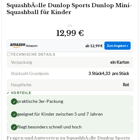
SquashbÃ¤lle Dunlop Sports Dunlop Mini-
Squashball für Kinder
ca.
12,99 €
ab 12,99 €
Amazon
Zum Angebot »
TECHNISCHE DETAILS
Verpackung
ein Karton
Stückzahl Grundpreis
3 Stück4,33  pro Stück
Hauptfarbe
Rot
✓
VORTEILE
praktische 3er-Packung
✓
geeignet für Kinder zwischen 5 und 7 Jahren
✓
fliegt besonders schnell und hoch
✓
Fragen und Antworten zu SquashbÃ¤lle Dunlop Sports