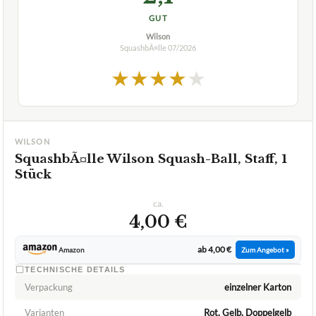
GUT
Wilson
SquashbÃ¤lle
07/2026
★
★
★
★
★
WILSON
SquashbÃ¤lle Wilson Squash-Ball, Staff, 1
Stück
ca.
4,00 €
ab 4,00 €
Amazon
Zum Angebot »
TECHNISCHE DETAILS
Verpackung
einzelner Karton
Varianten
Rot, Gelb, Doppelgelb