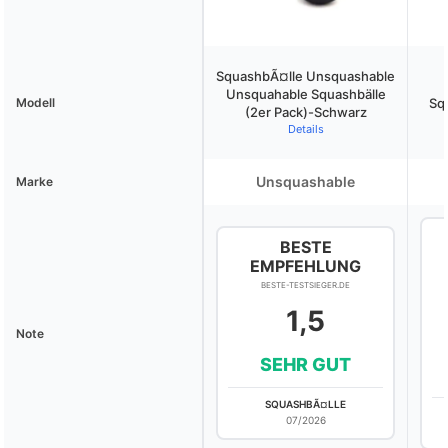
SquashbÃ¤lle Unsquashable
Unsquahable Squashbälle
Modell
Squ
(2er Pack)-Schwarz
Details
Unsquashable
Marke
BESTE
EMPFEHLUNG
BESTE-TESTSIEGER.DE
1,5
Note
SEHR GUT
SQUASHBÃ¤LLE
07/2026