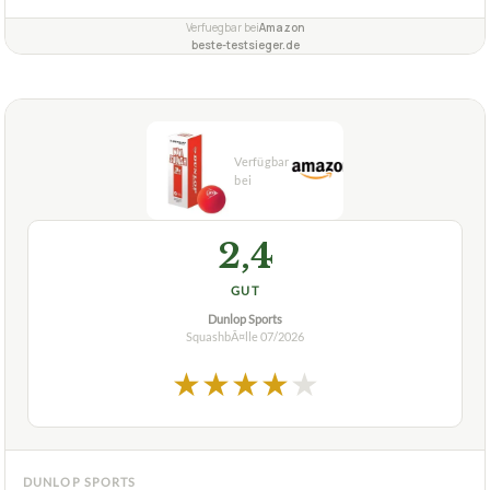
Verfuegbar bei
Amazon
beste-testsieger.de
2,4
GUT
Dunlop Sports
SquashbÃ¤lle
07/2026
★
★
★
★
★
DUNLOP SPORTS