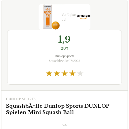
1,9
GUT
Dunlop Sports
SquashbÃ¤lle
07/2026
★
★
★
★
★
DUNLOP SPORTS
SquashbÃ¤lle Dunlop Sports DUNLOP
Spielen Mini Squash Ball
ca.