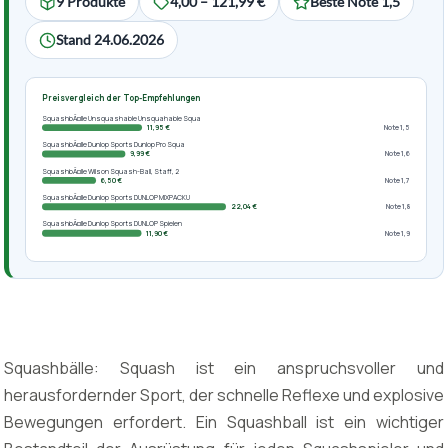
9 Produkte
4,00 – 121,99 €
Beste Note 1,5
Stand 24.06.2026
Preisvergleich der Top-Empfehlungen
SquashbÃ¤lle Unsquashable Unsquahable Squa
11,95 €
Note 1,5
SquashbÃ¤lle Dunlop Sports Dunlop Pro Squa
9,99 €
Note 1,6
SquashbÃ¤lle Wilson Squash-Ball, Staff, 2
6,50 €
Note 1,7
SquashbÃ¤lle Dunlop Sports DUNLOP MIXPACKU
22,04 €
Note 1,8
SquashbÃ¤lle Dunlop Sports DUNLOP Spielen
11,90 €
Note 1,9
Squashbälle: Squash ist ein anspruchsvoller und
herausfordernder Sport, der schnelle Reflexe und explosive
Bewegungen erfordert. Ein Squashball ist ein wichtiger