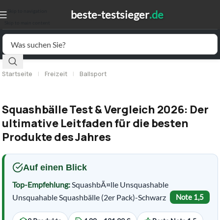
Skip to navigation
Skip to main content
Startseite
|
Freizeit
|
Ballsport
Squashbälle Test & Vergleich 2026: Der
ultimative Leitfaden für die besten
Produkte des Jahres
Auf einen Blick
Top-Empfehlung:
SquashbÃ¤lle Unsquashable
Unsquahable Squashbälle (2er Pack)-Schwarz
Note 1,5