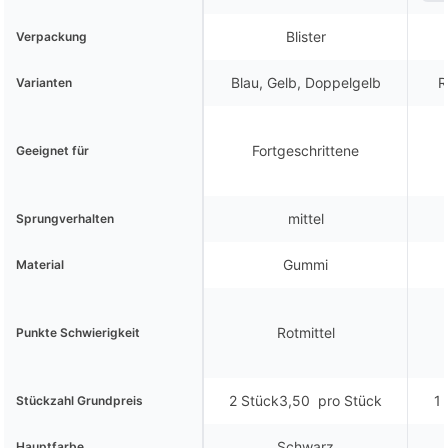
Blister
Verpackung
Blau, Gelb, Doppelgelb
R
Varianten
Fortgeschrittene
Geeignet für
mittel
Sprungverhalten
Gummi
Material
Rotmittel
Punkte Schwierigkeit
2 Stück3,50  pro Stück
1 
Stückzahl Grundpreis
Schwarz
Hauptfarbe