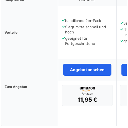
✓
handliches 2er-Pack
✓
ve
✓
fliegt mittelschnell und
✓
fl
hoch
Vorteile
un
✓
geeignet für
✓
ge
Fortgeschrittene
Angebot ansehen
Zum Angebot
Amazon
11,95 €