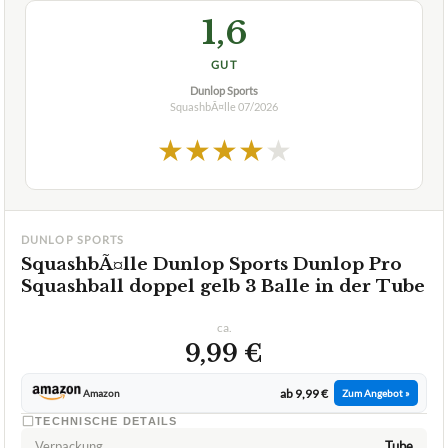
1,6
GUT
Dunlop Sports
SquashbÃ¤lle
07/2026
★
★
★
★
★
DUNLOP SPORTS
SquashbÃ¤lle Dunlop Sports Dunlop Pro
Squashball doppel gelb 3 Balle in der Tube
ca.
9,99 €
ab 9,99 €
Amazon
Zum Angebot »
TECHNISCHE DETAILS
Verpackung
Tube