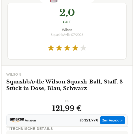
2,0
GUT
Wilson
SquashbÃ¤lle
07/2026
★
★
★
★
★
WILSON
SquashbÃ¤lle Wilson Squash-Ball, Staff, 3
Stück in Dose, Blau, Schwarz
ca.
121,99 €
ab 121,99 €
Amazon
Zum Angebot »
TECHNISCHE DETAILS