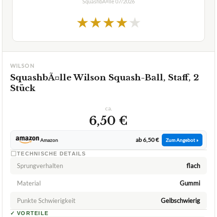
SquashbÃ¤lle
07/2026
★
★
★
★
★
WILSON
SquashbÃ¤lle Wilson Squash-Ball, Staff, 2
Stück
ca.
6,50 €
ab 6,50 €
Amazon
Zum Angebot »
TECHNISCHE DETAILS
Sprungverhalten
flach
Material
Gummi
Punkte Schwierigkeit
Gelbschwierig
✓
VORTEILE