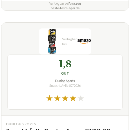
Verfuegbar bei
Amazon
beste-testsieger.de
1,8
GUT
Dunlop Sports
SquashbÃ¤lle
07/2026
★
★
★
★
★
DUNLOP SPORTS