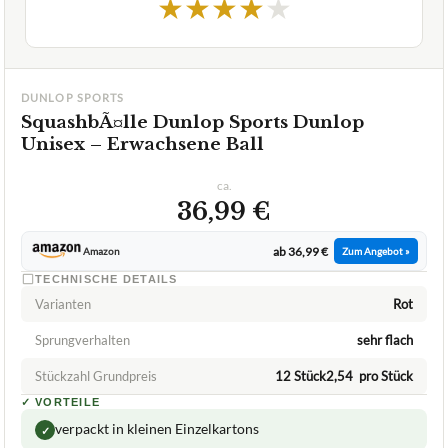
★
★
★
★
★
DUNLOP SPORTS
SquashbÃ¤lle Dunlop Sports Dunlop
Unisex – Erwachsene Ball
ca.
36,99 €
ab 36,99 €
Amazon
Zum Angebot »
TECHNISCHE DETAILS
Varianten
Rot
Sprungverhalten
sehr flach
Stückzahl Grundpreis
12 Stück2,54  pro Stück
✓
VORTEILE
verpackt in kleinen Einzelkartons
✓