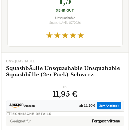
1,5
SEHR GUT
Unsquashable
SquashbÃ¤lle
07/2026
★
★
★
★
★
UNSQUASHABLE
SquashbÃ¤lle Unsquashable Unsquahable
Squashbälle (2er Pack)-Schwarz
ca.
11,95 €
ab 11,95 €
Amazon
Zum Angebot »
TECHNISCHE DETAILS
Geeignet für
Fortgeschrittene