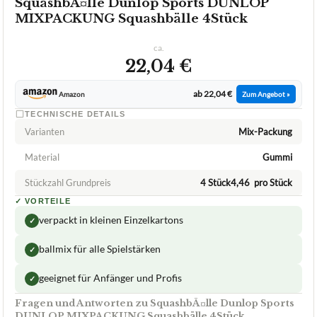
SquashbÃ¤lle Dunlop Sports DUNLOP
MIXPACKUNG Squashbälle 4Stück
ca.
22,04 €
ab 22,04 €
Amazon
Zum Angebot »
TECHNISCHE DETAILS
Varianten
Mix-Packung
Material
Gummi
Stückzahl Grundpreis
4 Stück4,46  pro Stück
✓
VORTEILE
verpackt in kleinen Einzelkartons
✓
ballmix für alle Spielstärken
✓
geeignet für Anfänger und Profis
✓
Fragen und Antworten zu SquashbÃ¤lle Dunlop Sports
DUNLOP MIXPACKUNG Squashbälle 4Stück