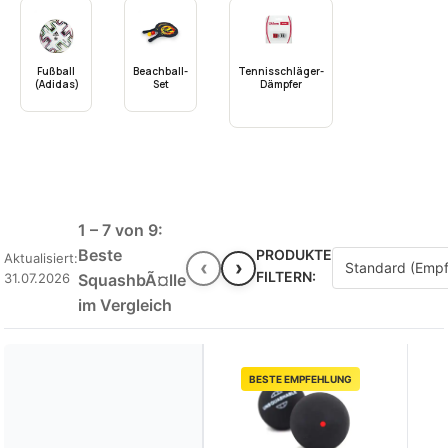
Fußball
Beachball-
Tennisschläger-
(Adidas)
Set
Dämpfer
1 – 7 von 9:
Beste
PRODUKTE
Aktualisiert:
‹
›
FILTERN:
31.07.2026
SquashbÃ¤lle
im Vergleich
BESTE EMPFEHLUNG