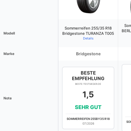
Som
Sommerreifen 255/35 R18
BERL
Modell
Bridgestone TURANZA T005
Details
Bridgestone
Marke
BESTE
EMPFEHLUNG
BESTE-TESTSIEGER.DE
1,5
Note
SEHR GUT
SOMMERREIFEN 255BY35 R18
SO
07/2026