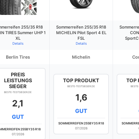
merreifen 255/35 R18
Sommerreifen 255/35 R18
Sommerrei
IN TIRES Summer UHP 1
MICHELIN Pilot Sport 4 EL
CON
XL
FSL
SportC
Details
Details
Berlin Tires
Michelin
Con
PREIS
LEISTUNGS
TOP PRODUKT
TOP
SIEGER
BESTE-TESTSIEGER.DE
BESTE
BESTE-TESTSIEGER.DE
1,6
2,1
GUT
GUT
SOMMERREIFEN 255BY35 R18
SOMMERREI
07/2026
MMERREIFEN 255BY35 R18
07/2026