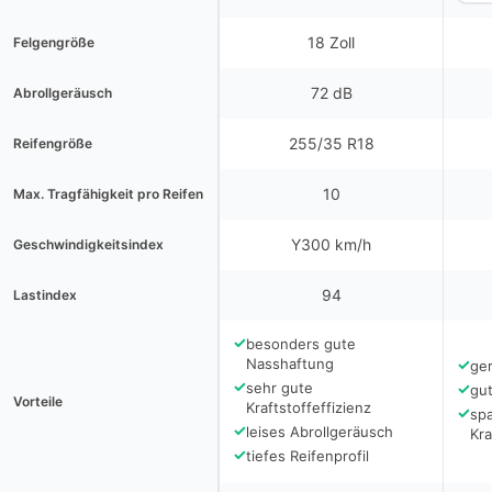
18 Zoll
Felgengröße
72 dB
Abrollgeräusch
255/35 R18
Reifengröße
10
Max. Tragfähigkeit pro Reifen
Y300 km/h
Geschwindigkeitsindex
94
Lastindex
✓
besonders gute
Nasshaftung
✓
ge
✓
sehr gute
✓
gu
Vorteile
Kraftstoffeffizienz
✓
sp
✓
leises Abrollgeräusch
Kra
✓
tiefes Reifenprofil