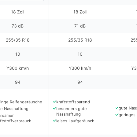
18 Zoll
18 Zoll
73 dB
71 dB
255/35 R18
255/35 R18
25
10
10
Y300 km/h
Y300 km/h
Y3
94
94
✓
ringe Reifengeräusche
kraftstoffsparend
✓
✓
gute Nas
te Nasshaftung
besonders gute
Nasshaftung
✓
geringes 
arsamer
✓
ftstoffverbrauch
leises Laufgeräusch