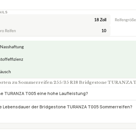
AILS
18 Zoll
Reifengröße
ro Reifen
10
 Nasshaftung
toffeffizienz
räusch
orten zu Sommerreifen 255/35 R18 Bridgestone TURANZA 
ne TURANZA T005 eine hohe Laufleistung?
die Lebensdauer der Bridgestone TURANZA T005 Sommerreifen?