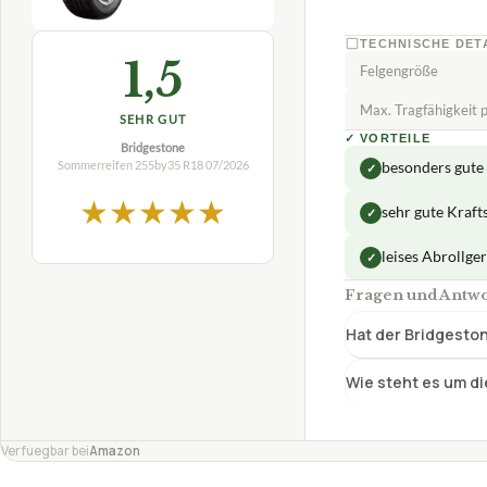
TECHNISCHE DET
1,5
Felgengröße
Max. Tragfähigkeit p
SEHR GUT
✓
VORTEILE
Bridgestone
Sommerreifen 255by35 R18
07/2026
besonders gute
✓
★
★
★
★
★
sehr gute Krafts
✓
leises Abrollge
✓
Fragen und Antw
Hat der Bridgesto
Wie steht es um 
Verfuegbar bei
Amazon