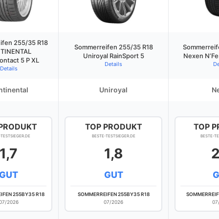
fen 255/35 R18
Sommerreifen 255/35 R18
Sommerreif
TINENTAL
Uniroyal RainSport 5
Nexen N’Fe
ontact 5 P XL
Details
De
Details
tinental
Uniroyal
N
 PRODUKT
TOP PRODUKT
TOP 
-TESTSIEGER.DE
BESTE-TESTSIEGER.DE
BESTE-TE
1,7
1,8
2
GUT
GUT
G
FEN 255BY35 R18
SOMMERREIFEN 255BY35 R18
SOMMERREIFE
07/2026
07/2026
07