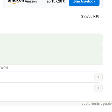
ab 137,28 €
Amazon
Zum Angebot »
255/35 R18
T005
+
+
beste-testsieger.de