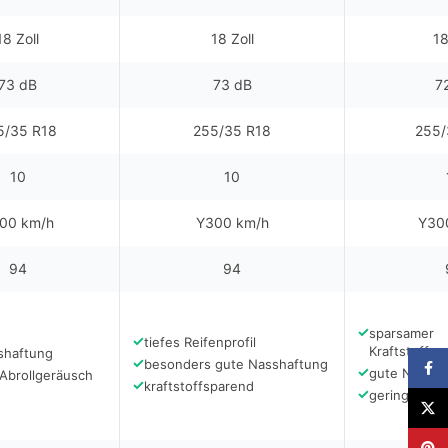
18 Zoll
18 Zoll
18
73 dB
73 dB
7
5/35 R18
255/35 R18
255/
10
10
00 km/h
Y300 km/h
Y30
94
94
✓
sparsamer
✓
tiefes Reifenprofil
Kraftstoffve
shaftung
✓
besonders gute Nasshaftung
Faceb
✓
gute Nassha
Abrollgeräusch
✓
kraftstoffsparend
✓
geringe Rei
X
Pinter