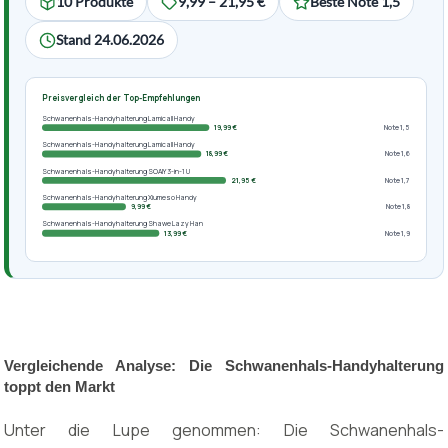
10 Produkte
9,99 – 21,95 €
Beste Note 1,5
Stand 24.06.2026
Preisvergleich der Top-Empfehlungen
Schwanenhals-Handyhalterung Lamicall Handy
19,99 €
Note 1,5
Schwanenhals-Handyhalterung Lamicall Handy
18,99 €
Note 1,6
Schwanenhals-Handyhalterung SOAIY 3-in-1 U
21,95 €
Note 1,7
Schwanenhals-Handyhalterung Xiumeso Handy
9,99 €
Note 1,8
Schwanenhals-Handyhalterung Shawe Lazy Han
13,99 €
Note 1,9
Vergleichende Analyse: Die Schwanenhals-Handyhalterung
toppt den Markt
Unter die Lupe genommen: Die Schwanenhals-