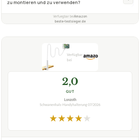
zu montieren und zu verwenden?
Verfuegbar bei
Amazon
beste-testsieger.de
2,0
GUT
Lonzoth
Schwanenhals-Handyhalterung
07/2026
★
★
★
★
★