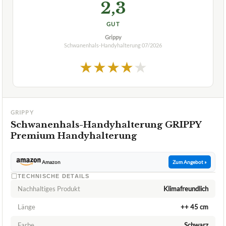
2,3
GUT
Grippy
Schwanenhals-Handyhalterung
07/2026
★
★
★
★
★
GRIPPY
Schwanenhals-Handyhalterung GRIPPY
Premium Handyhalterung
Amazon
Zum Angebot »
TECHNISCHE DETAILS
Nachhaltiges Produkt
Klimafreundlich
Länge
++ 45 cm
Farbe
Schwarz