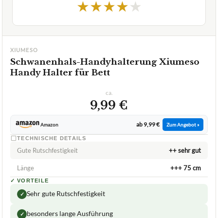
★
★
★
★
★
XIUMESO
Schwanenhals-Handyhalterung Xiumeso
Handy Halter für Bett
ca.
9,99 €
ab 9,99 €
Amazon
Zum Angebot »
TECHNISCHE DETAILS
Gute Rutschfestigkeit
++ sehr gut
Länge
+++ 75 cm
✓
VORTEILE
Sehr gute Rutschfestigkeit
✓
besonders lange Ausführung
✓