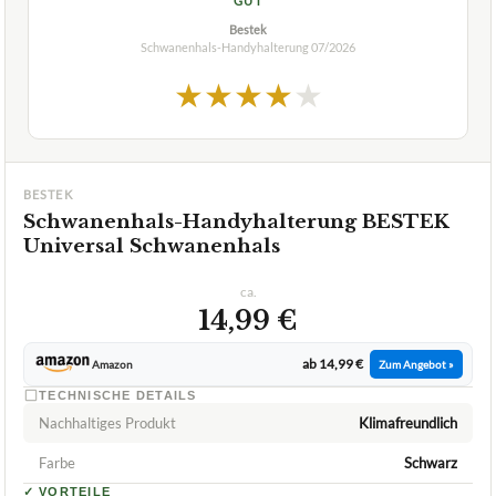
GUT
Bestek
Schwanenhals-Handyhalterung
07/2026
★
★
★
★
★
BESTEK
Schwanenhals-Handyhalterung BESTEK
Universal Schwanenhals
ca.
14,99 €
ab 14,99 €
Amazon
Zum Angebot »
TECHNISCHE DETAILS
Nachhaltiges Produkt
Klimafreundlich
Farbe
Schwarz
✓
VORTEILE