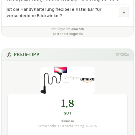
Ist die Handyhalterung flexibel einstellbar für
+
verschiedene Blickwinkel?
Verfuegbar bei
Amazon
beste-testsieger.de
💰
PREIS-TIPP
07/2026
1,8
GUT
Xiumeso
Schwanenhals-Handyhalterung
07/2026