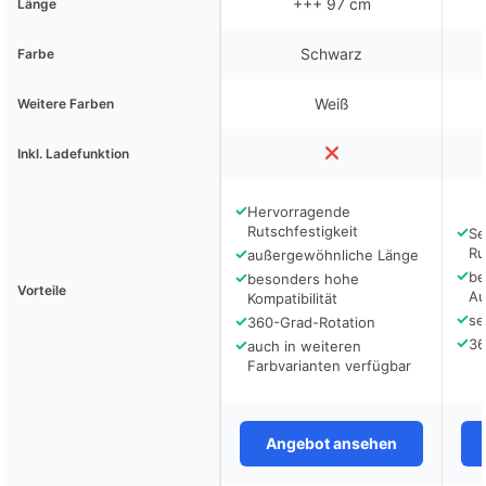
+++ 97 cm
Länge
Schwarz
Farbe
Weiß
Weitere Farben
Inkl. Ladefunktion
✓
Hervorragende
Rutschfestigkeit
✓
Se
✓
Ru
außergewöhnliche Länge
✓
✓
be
besonders hohe
Vorteile
Au
Kompatibilität
✓
✓
se
360-Grad-Rotation
✓
✓
36
auch in weiteren
Farbvarianten verfügbar
Angebot ansehen