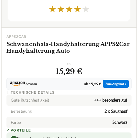
★
★
★
★
★
APPS2CAR
Schwanenhals-Handyhalterung APPS2Car
Handyhalterung Auto
ca.
15,29 €
ab 15,29 €
Amazon
Zum Angebot »
TECHNISCHE DETAILS
Gute Rutschfestigkeit
+++ besonders gut
Befestigung
2 x Saugnapf
Farbe
Schwarz
✓
VORTEILE