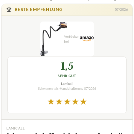
🏆
BESTE EMPFEHLUNG
07/2026
1,5
SEHR GUT
Lamicall
Schwanenhals-Handyhalterung
07/2026
★
★
★
★
★
LAMICALL