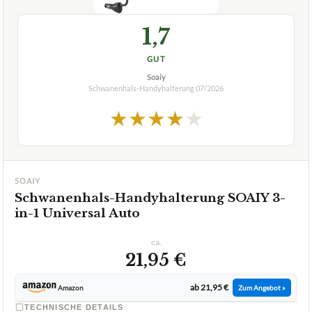
1,7
GUT
Soaiy
Schwanenhals-Handyhalterung
07/2026
★
★
★
★
★
SOAIY
Schwanenhals-Handyhalterung SOAIY 3-
in-1 Universal Auto
ca.
21,95 €
ab 21,95 €
Amazon
Zum Angebot »
TECHNISCHE DETAILS