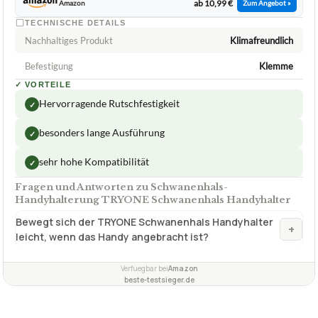
ab 10,99 €
Amazon
Zum Angebot »
TECHNISCHE DETAILS
Nachhaltiges Produkt
Klimafreundlich
Befestigung
Klemme
✓
VORTEILE
Hervorragende Rutschfestigkeit
✓
besonders lange Ausführung
✓
sehr hohe Kompatibilität
✓
Fragen und Antworten zu Schwanenhals-
Handyhalterung TRYONE Schwanenhals Handyhalter
Bewegt sich der TRYONE Schwanenhals Handyhalter
+
leicht, wenn das Handy angebracht ist?
Verfuegbar bei
Amazon
beste-testsieger.de