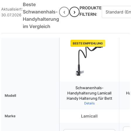
Beste
PRODUKTE
Aktualisiert:
‹
›
Schwanenhals-
FILTERN:
30.07.2026
Handyhalterung
im Vergleich
BESTE EMPFEHLUNG
Schwanenhals-
Handyhalterung Lamicall
Ha
Modell
Handy Halterung für Bett
Details
Lamicall
Marke