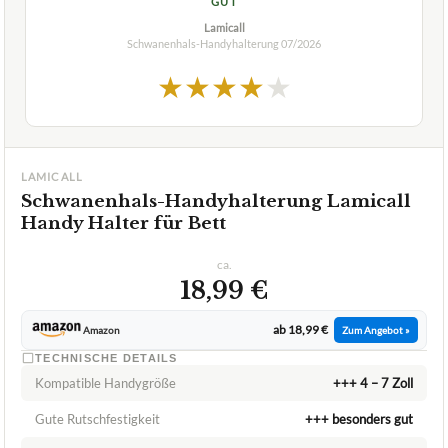
GUT
Lamicall
Schwanenhals-Handyhalterung
07/2026
★
★
★
★
★
LAMICALL
Schwanenhals-Handyhalterung Lamicall
Handy Halter für Bett
ca.
18,99 €
ab 18,99 €
Amazon
Zum Angebot »
TECHNISCHE DETAILS
Kompatible Handygröße
+++ 4 – 7 Zoll
Gute Rutschfestigkeit
+++ besonders gut