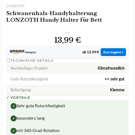
LONZOTH
Schwanenhals-Handyhalterung
LONZOTH Handy Halter für Bett
ca.
13,99 €
ab 13,99 €
Amazon
Zum Angebot »
TECHNISCHE DETAILS
Nachhaltiges Produkt
Klimafreundlich
Gute Rutschfestigkeit
++ sehr gut
Befestigung
Klemme
✓
VORTEILE
Sehr gute Rutschfestigkeit
✓
besonders lang
✓
mit 360-Grad-Rotation
✓