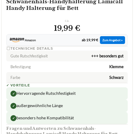
Schwanenhals-Handyhalterung Lamicall
Handy Halterung für Bett
ca.
19,99 €
ab 19,99 €
Amazon
Zum Angebot »
TECHNISCHE DETAILS
Gute Rutschfestigkeit
+++ besonders gut
Befestigung
Klemme
Farbe
Schwarz
✓
VORTEILE
Hervorragende Rutschfestigkeit
✓
außergewöhnliche Länge
✓
besonders hohe Kompatibilität
✓
Fragen und Antworten zu Schwanenhals-
Handyhalterung Lamicall Handy Halterung für Bett