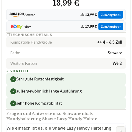
13,99 €
ab 13,99 €
Amazon
Zum Angebot »
ab 17,99 €
eBay
Zum Angebot »
TECHNISCHE DETAILS
Kompatible Handygröße
++ 4 – 6,5 Zoll
Farbe
Schwarz
Weitere Farben
Weiß
✓
VORTEILE
Sehr gute Rutschfestigkeit
✓
außergewöhnlich lange Ausführung
✓
sehr hohe Kompatibilität
✓
Fragen und Antworten zu Schwanenhals-
Handyhalterung Shawe Lazy Handy Halter
Wie einfach ist es, die Shawe Lazy Handy Halterung
+