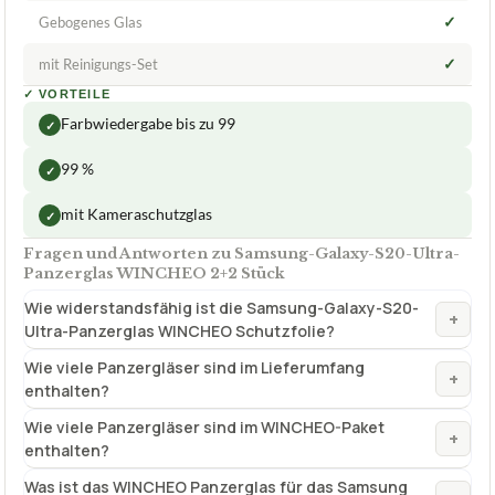
13,85 €
ab 13,85 €
Amazon
Zum Angebot »
TECHNISCHE DETAILS
Inkl. Kamera-Schutz
Ja 2 Stück
✓
Gebogenes Glas
✓
mit Reinigungs-Set
✓
VORTEILE
Farbwiedergabe bis zu 99
✓
99 %
✓
mit Kameraschutzglas
✓
Fragen und Antworten zu Samsung-Galaxy-S20-Ultra-
Panzerglas WINCHEO 2+2 Stück
Wie widerstandsfähig ist die Samsung-Galaxy-S20-
+
Ultra-Panzerglas WINCHEO Schutzfolie?
Wie viele Panzergläser sind im Lieferumfang