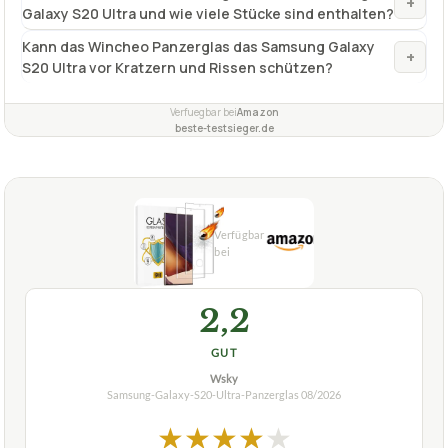
+
enthalten?
Wie viele Panzergläser sind im WINCHEO-Paket
+
enthalten?
Was ist das WINCHEO Panzerglas für das Samsung
+
Galaxy S20 Ultra und wie viele Stücke sind enthalten?
Kann das Wincheo Panzerglas das Samsung Galaxy
+
S20 Ultra vor Kratzern und Rissen schützen?
Verfuegbar bei
Amazon
beste-testsieger.de
2,2