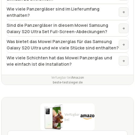
mit Montagesatz
✓
Fragen und Antworten zu Samsung-Galaxy-S20-Ultra-
Panzerglas Mowei 3+2 Stück
Ist das Samsung-Galaxy-S20-Ultra-Panzerglas Mowei
+
einfach zu entfernen?
Wie viele Panzergläser sind im Lieferumfang
+
enthalten?
Sind die Panzergläser in diesem Mowei Samsung
+
Galaxy S20 Ultra Set Full-Screen-Abdeckungen?
Was bietet das Mowei Panzerglas für das Samsung
+
Galaxy S20 Ultra und wie viele Stücke sind enthalten?
Wie viele Schichten hat das Mowei Panzerglas und
+
wie einfach ist die Installation?
Verfuegbar bei
Amazon
beste-testsieger.de