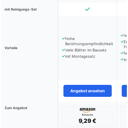
mit Reinigungs-Set
✓
mi
✓
Hohe
✓
En
Berührungsempfindlichkeit
Fi
Vorteile
✓
viele Blätter im Bausatz
✓
fe
✓
mit Montagesatz
✓
ex
Angebot ansehen
Zum Angebot
Amazon
9,29 €