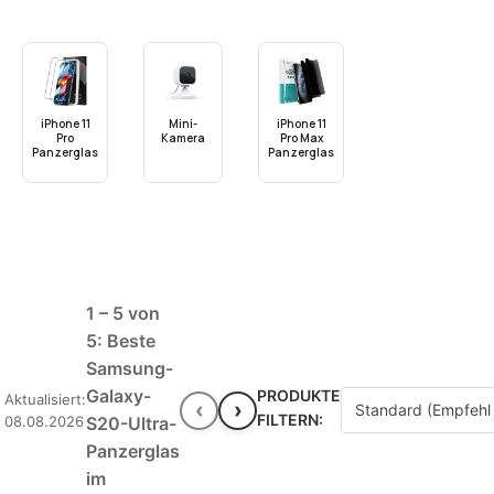
iPhone 11
Mini-
iPhone 11
Pro
Kamera
Pro Max
Panzerglas
Panzerglas
1 – 5 von
5: Beste
Samsung-
Galaxy-
PRODUKTE
Aktualisiert:
‹
›
FILTERN:
08.08.2026
S20-Ultra-
Panzerglas
im