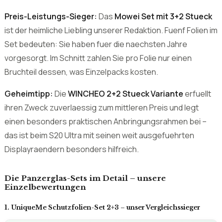
passt sich perfekt an die gewoelbten Raender des S20
Ultra an. Im Praxisvergleich verfaerbten sich die Raender
nicht, der Fingerabdrucksensor unter dem Display
arbeitete zuverlaessig.
Preis-Leistungs-Sieger:
Das
Mowei Set mit 3+2 Stueck
ist der heimliche Liebling unserer Redaktion. Fuenf Folien im
Set bedeuten: Sie haben fuer die naechsten Jahre
vorgesorgt. Im Schnitt zahlen Sie pro Folie nur einen
Bruchteil dessen, was Einzelpacks kosten.
Geheimtipp:
Die
WINCHEO 2+2 Stueck Variante
erfuellt
ihren Zweck zuverlaessig zum mittleren Preis und legt
einen besonders praktischen Anbringungsrahmen bei –
das ist beim S20 Ultra mit seinen weit ausgefuehrten
Displayraendern besonders hilfreich.