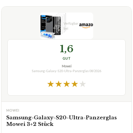
Wie einfach ist es, das WINCHEO-Panzerglas auf dem
+
Samsung Galaxy S20 Ultra anzubringen?
Verfuegbar bei
Amazon
beste-testsieger.de
1,6
GUT
Mowei
Samsung-Galaxy-S20-Ultra-Panzerglas
08/2026
★
★
★
★
★