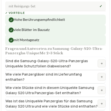
ab 9,29 €
Amazon
Zum Angebot »
TECHNISCHE DETAILS
Menge Preis pro Stück
5 Stück 5,15 € pro Stück
Härtegrad
9H
✓
mit Reinigungs-Set
✓
VORTEILE
Hohe Berührungsempfindlichkeit
✓
viele Blätter im Bausatz
✓
mit Montagesatz
✓
Fragen und Antworten zu Samsung-Galaxy-S20-Ultra-
Panzerglas UniqueMe 2+3 Stück
Sind die Samsung-Galaxy-S20-Ultra-Panzerglas
+
UniqueMe Schutzfolien ölabweisend?
Wie viele Panzergläser sind im Lieferumfang
+
enthalten?