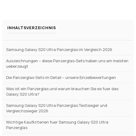
Bietet das wsky-Panzerglas einen ausreichenden
+
Schutz vor Stößen und Kratzern?
Verfuegbar bei
Amazon
beste-testsieger.de
INHALTSVERZEICHNIS
Samsung Galaxy S20 Ultra Panzerglas im Vergleich 2026
Auszeichnungen – diese Panzerglas-Sets haben uns am meisten
ueberzeugt
Die Panzerglas-Sets im Detail – unsere Einzelbewertungen
Was ist ein Panzerglas und warum brauchen Sie es fuer das
Galaxy S20 Ultra?