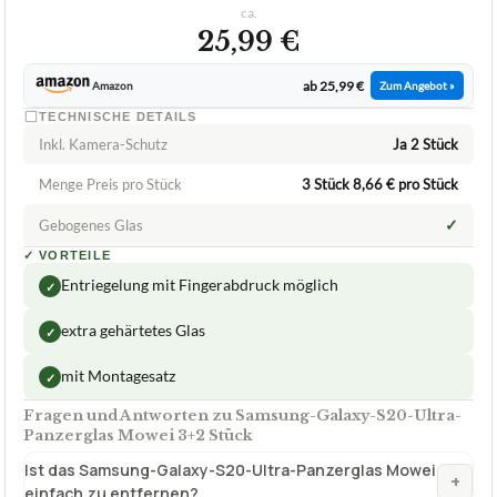
MOWEI
Samsung-Galaxy-S20-Ultra-Panzerglas
Mowei 3+2 Stück
ca.
25,99 €
ab 25,99 €
Amazon
Zum Angebot »
TECHNISCHE DETAILS
Inkl. Kamera-Schutz
Ja 2 Stück
Menge Preis pro Stück
3 Stück 8,66 € pro Stück
✓
Gebogenes Glas
✓
VORTEILE
Entriegelung mit Fingerabdruck möglich
✓
extra gehärtetes Glas
✓