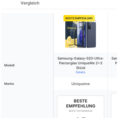
Vergleich
BESTE EMPFEHLUNG
Samsung-Galaxy-S20-Ultra-
Sam
Panzerglas UniqueMe 2+3
P
Modell
Stück
Details
Uniqueme
Marke
BESTE
EMPFEHLUNG
BESTE-TESTSIEGER.DE