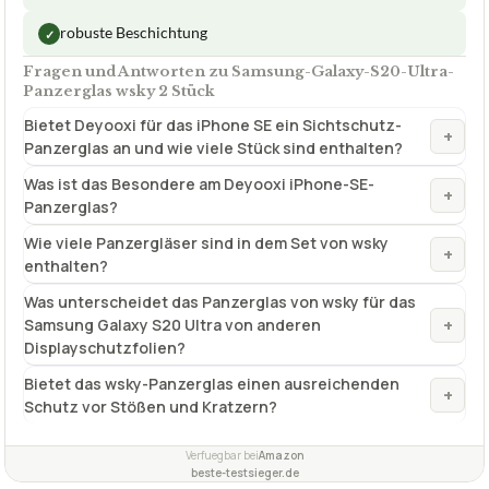
✓
VORTEILE
Inklusive 2 Mikrofasertücher und 2 Alkohol-
✓
Reinigungssets
hohe Berührungsempfindlichkeit
✓
robuste Beschichtung
✓
Fragen und Antworten zu Samsung-Galaxy-S20-Ultra-
Panzerglas wsky 2 Stück
Bietet Deyooxi für das iPhone SE ein Sichtschutz-
+
Panzerglas an und wie viele Stück sind enthalten?
Was ist das Besondere am Deyooxi iPhone-SE-
+
Panzerglas?
Wie viele Panzergläser sind in dem Set von wsky
+
enthalten?
Was unterscheidet das Panzerglas von wsky für das
+
Samsung Galaxy S20 Ultra von anderen
Displayschutzfolien?