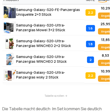
gewoelbten S20-Ultra-Display ist klassisches Hartglas oft
nicht die beste Loesung, weil es nur die flache Mitte
abdeckt.
PRODUKT
NOTE
10,29 
Samsung-Galaxy-S20-FE-Panzerglas
2.2
UniqueMe 2+3 Stück
Angebo
25,99 
Samsung-Galaxy-S20-Ultra-
1.6
Panzerglas Mowei 3+2 Stück
Angebo
13,85 
Samsung-Galaxy-S20-Ultra-
1.8
Panzerglas WINCHEO 2+2 Stück
Angebo
8,53 
Samsung-Galaxy-S20-Ultra-
2
Panzerglas WINCHEO 2 Stück
Angebo
10,99 
Samsung-Galaxy-S20-Ultra-
2.2
Panzerglas wsky 2 Stück
Angebo