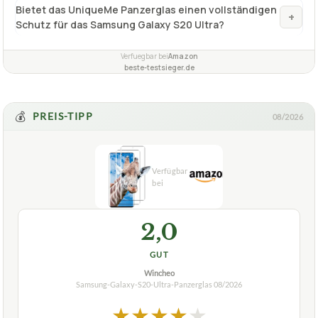
Wie viele Stücke sind in diesem UniqueMe Samsung
+
Galaxy S20 Ultra Panzerglas-Set enthalten?
Was ist das UniqueMe Panzerglas für das Samsung
+
Galaxy S20 Ultra und wie viele Stücke sind enthalten?
Bietet das UniqueMe Panzerglas einen vollständigen
+
Schutz für das Samsung Galaxy S20 Ultra?
Verfuegbar bei
Amazon
beste-testsieger.de
💰
PREIS-TIPP
08/2026
2,0