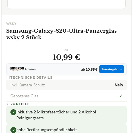
GUT
Wsky
Samsung-Galaxy-S20-Ultra-Panzerglas
08/2026
★
★
★
★
★
WSKY
Samsung-Galaxy-S20-Ultra-Panzerglas
wsky 2 Stück
ca.
10,99 €
ab 10,99 €
Amazon
Zum Angebot »
TECHNISCHE DETAILS
Inkl. Kamera-Schutz
Nein
✓
Gebogenes Glas