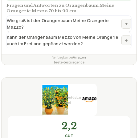
Kann der Orangenbaum Mezzo von Meine Orangerie
+
auch im Freiland gepflanzt werden?
Verfuegbar bei
Amazon
beste-testsieger.de
2,2
GUT
Baldur Garten
Orangenbaum
08/2026
★
★
★
★
★