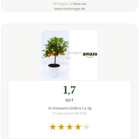
1,7
GUT
Jh Grünwaren Gmbh & Co. Kg
Orangenbaum
08/2026
★
★
★
★
★
JH GRÜNWAREN GMBH & CO. KG
Orangenbaum JH Grünwaren GmbH & Co.
KG Calamondin Orange