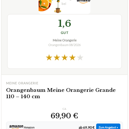
Meine Orangerie
Orangenbaum
08/2026
★
★
★
★
★
MEINE ORANGERIE
Orangenbaum Meine Orangerie Grande
110 – 140 cm
ca.
69,90 €
ab 69,90 €
Amazon
Zum Angebot »
TECHNISCHE DETAILS
Wasserbedarf
gering
Pflegeaufwand
gering