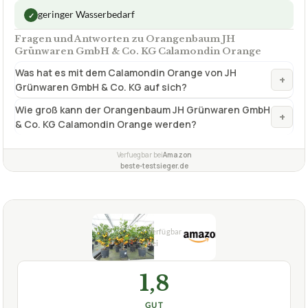
+
Grünwaren GmbH & Co. KG auf sich?
Wie groß kann der Orangenbaum JH Grünwaren GmbH
+
& Co. KG Calamondin Orange werden?
Verfuegbar bei
Amazon
beste-testsieger.de
1,8
GUT
Gruenwaren Jakubik
Orangenbaum
08/2026
★
★
★
★
★