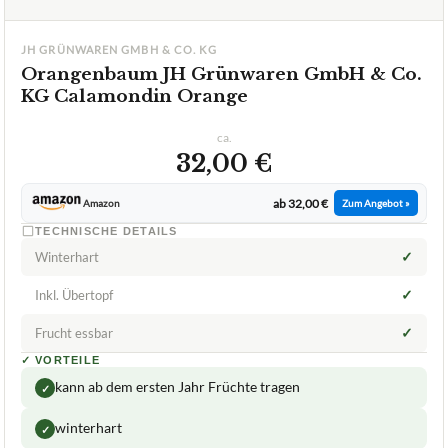
ca.
32,00 €
ab 32,00 €
Amazon
Zum Angebot »
TECHNISCHE DETAILS
✓
Winterhart
✓
Inkl. Übertopf
✓
Frucht essbar
✓
VORTEILE
kann ab dem ersten Jahr Früchte tragen
✓
winterhart
✓
geringer Wasserbedarf
✓
Fragen und Antworten zu Orangenbaum JH
Grünwaren GmbH & Co. KG Calamondin Orange
Was hat es mit dem Calamondin Orange von JH