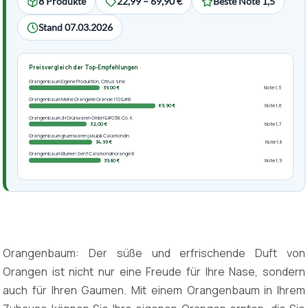
8 Produkte
22,99 – 69,90 €
Beste Note 1,5
Stand 07.03.2026
Preisvergleich der Top-Empfehlungen
Orangenbaum Eigene Produktion, Citrus sine
39,00 €
Note 1,5
Orangenbaum Meine Orangerie Grande 110 &#8
69,90 €
Note 1,6
Orangenbaum JH Grünwaren GmbH &#038; Co. K
32,00 €
Note 1,7
Orangenbaum gruenwaren jakubik Calamondin
34,99 €
Note 1,8
Orangenbaum Blumen Senf Calamondinorange 8
39,80 €
Note 1,9
Orangenbaum: Der süße und erfrischende Duft von
Orangen ist nicht nur eine Freude für Ihre Nase, sondern
auch für Ihren Gaumen. Mit einem Orangenbaum in Ihrem