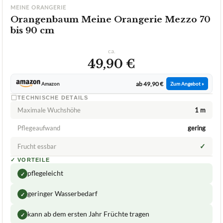
49,90 €
ab 49,90 €
Amazon
Zum Angebot »
TECHNISCHE DETAILS
Maximale Wuchshöhe
1 m
Pflegeaufwand
gering
✓
Frucht essbar
✓
VORTEILE
pflegeleicht
✓
geringer Wasserbedarf
✓
kann ab dem ersten Jahr Früchte tragen
✓
Fragen und Antworten zu Orangenbaum Meine
Orangerie Mezzo 70 bis 90 cm
Wie groß ist der Orangenbaum Meine Orangerie
+
Mezzo?