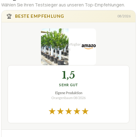
1,5
SEHR GUT
Eigene Produktion
Orangenbaum
08/2026
★
★
★
★
★
EIGENE PRODUKTION
Orangenbaum Eigene Produktion, Citrus
sinensis naranjo
ca.