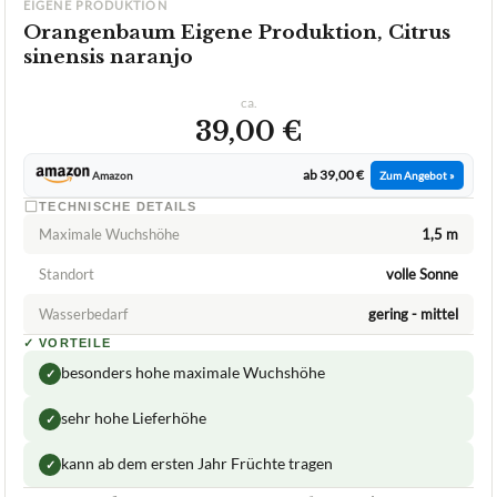
39,00 €
ab 39,00 €
Amazon
Zum Angebot »
TECHNISCHE DETAILS
Maximale Wuchshöhe
1,5 m
Standort
‎volle Sonne
Wasserbedarf
gering - mittel
✓
VORTEILE
besonders hohe maximale Wuchshöhe
✓
sehr hohe Lieferhöhe
✓
kann ab dem ersten Jahr Früchte tragen
✓
Fragen und Antworten zu Orangenbaum Eigene
Produktion, Citrus sinensis naranjo
Woher stammt der Orangenbaum von JH Grünwaren
+
GmbH & Co. KG?
+
Benötigt der Orangenbaum spezielle Pflege?