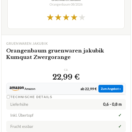
GRUENWAREN JAKUBIK
Orangenbaum gruenwaren jakubik
Kumquat Zwergorange
ca.
22,99 €
ab 22,99 €
Amazon
Zum Angebot »
TECHNISCHE DETAILS
Lieferhöhe
0,6 - 0,8 m
✓
Inkl. Übertopf
✓
Frucht essbar
✓
VORTEILE
geringer Wasserbedarf
✓
pflegeleicht
✓