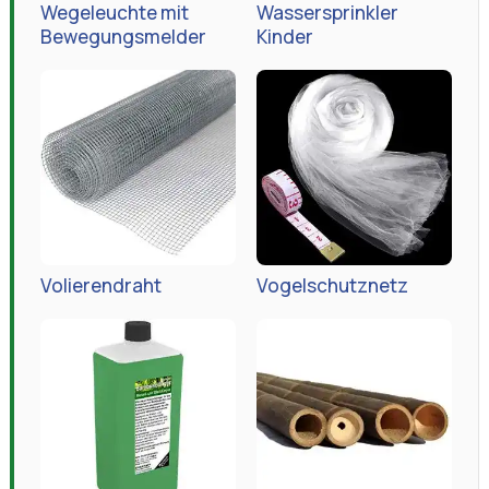
Volierendraht
Vogelschutznetz
Bambusdünger
Bambusrohre