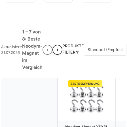
1 – 7 von
8: Beste
Neodym-
PRODUKTE
Aktualisiert:
‹
›
FILTERN:
31.07.2026
Magnet
im
Vergleich
BESTE EMPFEHLUNG
Neodym-Magnet YSYBL