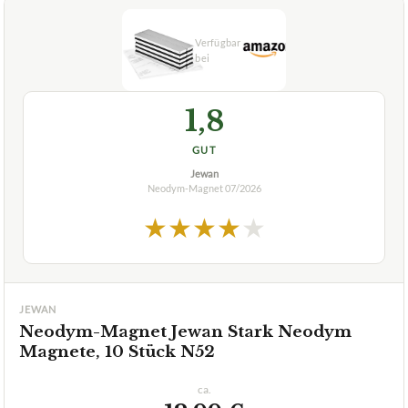
1,8
GUT
Jewan
Neodym-Magnet
07/2026
★
★
★
★
★
JEWAN
Neodym-Magnet Jewan Stark Neodym
Magnete, 10 Stück N52
ca.