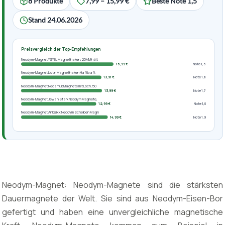
8 Produkte
7,99 – 15,99 €
Beste Note 1,5
Stand 24.06.2026
Preisvergleich der Top-Empfehlungen
Neodym-Magnet YSYBL Magnethaken, 25MM hält
15,99 €
Note 1,5
Neodym-Magnet Lictin Magnethaken Haftkraft
13,91 €
Note 1,6
Neodym-Magnet Neosmuk Magnete mit Loch, 50
13,99 €
Note 1,7
Neodym-Magnet Jewan Stark Neodym Magnete,
12,99 €
Note 1,8
Neodym-Magnet Anksixx Neodym Scheiben Magn
14,99 €
Note 1,9
Neodym-Magnet: Neodym-Magnete sind die stärksten
Dauermagnete der Welt. Sie sind aus Neodym-Eisen-Bor
gefertigt und haben eine unvergleichliche magnetische