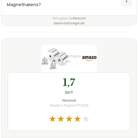
+
Magnethakens?
Verfuegbar bei
Amazon
beste-testsieger.de
1,7
GUT
Neosmuk
Neodym-Magnet
07/2026
★
★
★
★
★