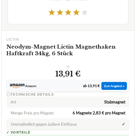
★
★
★
★
★
LICTIN
Neodym-Magnet Lictin Magnethaken
Haftkraft 34kg, 6 Stück
ca.
13,91 €
ab 13,91 €
Amazon
Zum Angebot »
TECHNISCHE DETAILS
Art
Stabmagnet
Menge Preis pro Magnet
6 Magnete 2,83 € pro Magnet
✓
Unempfindlich gegen äußere Einflüsse
✓
VORTEILE