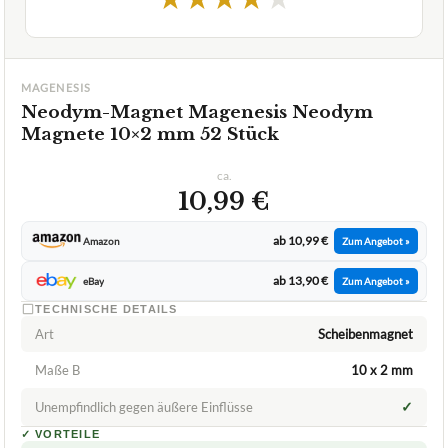
MAGENESIS
Neodym-Magnet Magenesis Neodym
Magnete 10×2 mm 52 Stück
ca.
10,99 €
ab 10,99 €
Amazon
Zum Angebot »
ab 13,90 €
eBay
Zum Angebot »
TECHNISCHE DETAILS
Art
Scheibenmagnet
Maße B
10 x 2 mm
✓
Unempfindlich gegen äußere Einflüsse
✓
VORTEILE