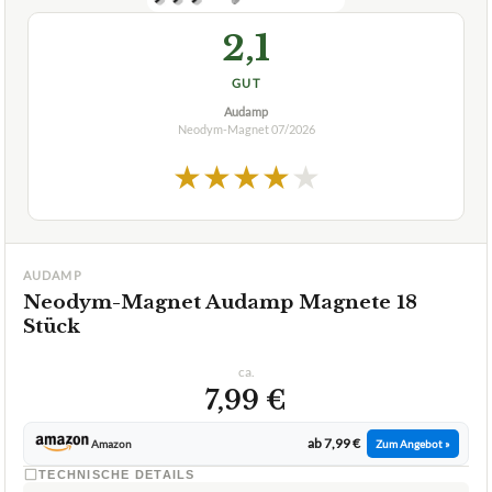
2,1
GUT
Audamp
Neodym-Magnet
07/2026
★
★
★
★
★
AUDAMP
Neodym-Magnet Audamp Magnete 18
Stück
ca.
7,99 €
ab 7,99 €
Amazon
Zum Angebot »
TECHNISCHE DETAILS