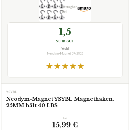
1,5
SEHR GUT
Ysybl
Neodym-Magnet
07/2026
★
★
★
★
★
YSYBL
Neodym-Magnet YSYBL Magnethaken,
25MM hält 40 LBS
ca.
15,99 €