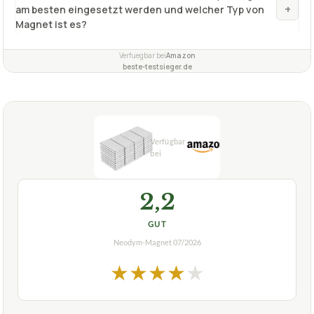
+
am besten eingesetzt werden und welcher Typ von
Magnet ist es?
Verfuegbar bei
Amazon
beste-testsieger.de
2,2
GUT
Neodym-Magnet
07/2026
★
★
★
★
★