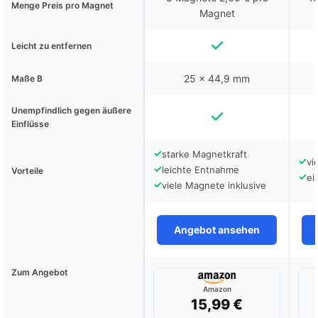
Menge Preis pro Magnet
Magnet
Leicht zu entfernen
25 x 44,9 mm
Maße B
Unempfindlich gegen äußere
Einflüsse
✓
starke Magnetkraft
✓
vi
✓
leichte Entnahme
Vorteile
✓
ei
✓
viele Magnete inklusive
Angebot ansehen
Zum Angebot
Amazon
15,99 €