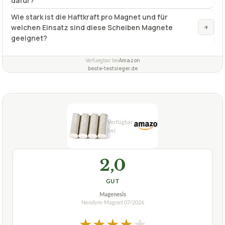
dafür?
Wie stark ist die Haftkraft pro Magnet und für
+
welchen Einsatz sind diese Scheiben Magnete
geeignet?
Verfuegbar bei
Amazon
beste-testsieger.de
2,0
GUT
Magenesis
Neodym-Magnet
07/2026
★
★
★
★
★