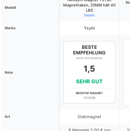
Ne
Magnethaken, 25MM hält 40
Modell
LBS
Details
Ysybl
Marke
BESTE
EMPFEHLUNG
BESTE-TESTSIEGER.DE
1,5
Note
SEHR GUT
NEODYM-MAGNET
07/2026
Stabmagnet
Art
8 Magnete 2,00 € pro
18