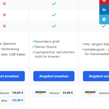
linked
Teleg
✓
besonders groß
te Speicher
✓
inkl. langem Kab
✓
Stereo-Sound
h-Verbindung
✓
antiallergisch -
✓
Lautsprecher verrutschen
für Hausstauball
r über USB-Kabel.
nicht im Inneren
ot ansehen
Angebot ansehen
Angebot an
114,90 €
53,99 €
Amazon
Amazon
Amazo
132,99 €
eBay