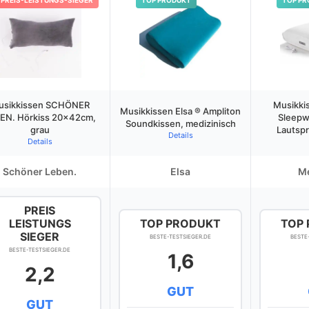
PREIS-LEISTUNGS-SIEGER
TOP PRODUKT
TOP PR
usikkissen SCHÖNER
Musikki
Musikkissen Elsa ® Ampliton
EN. Hörkiss 20x42cm,
Sleepwe
Soundkissen, medizinisch
grau
Lautsp
Details
Details
Schöner Leben.
Elsa
M
PREIS
LEISTUNGS
TOP PRODUKT
TOP
SIEGER
BESTE-TESTSIEGER.DE
BESTE
BESTE-TESTSIEGER.DE
1,6
2,2
GUT
GUT