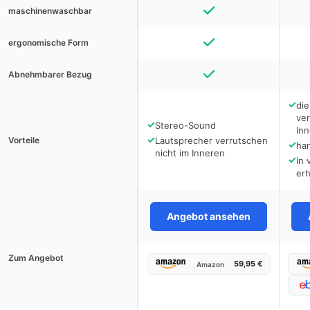
maschinenwaschbar
ergonomische Form
Abnehmbarer Bezug
✓
die
ver
✓
Stereo-Sound
In
✓
Vorteile
Lautsprecher verrutschen
✓
han
nicht im Inneren
✓
in
erh
Angebot ansehen
Zum Angebot
59,95 €
Amazon