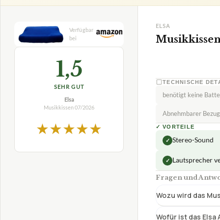
ELSA
Musikkissen
1,5
TECHNISCHE DET
SEHR GUT
benötigt keine Batte
Elsa
Musikkissen
07/2026
Abnehmbarer Bezug
★
★
★
★
★
✓
VORTEILE
Stereo-Sound
✓
Lautsprecher ve
✓
Fragen und Antwo
Wozu wird das Mus
Wofür ist das Els