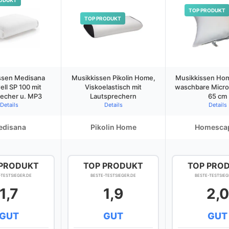
ODUKT
TOP PRODUKT
TOP PRODUKT
ssen Medisana
Musikkissen Pikolin Home,
Musikkissen Ho
ll SP 100 mit
Viskoelastisch mit
waschbare Micro
recher u. MP3
Lautsprechern
65 cm
Details
Details
Details
edisana
Pikolin Home
Homesca
 PRODUKT
TOP PRODUKT
TOP PRO
-TESTSIEGER.DE
BESTE-TESTSIEGER.DE
BESTE-TESTSIEG
1,7
1,9
2,0
GUT
GUT
GUT