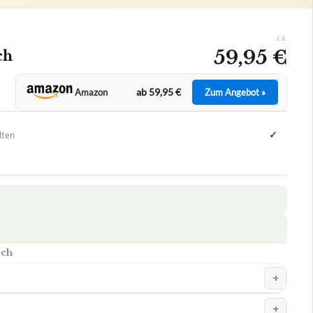
ca.
59,95 €
ch
ab 59,95 €
Amazon
Zum Angebot »
✓
lten
sch
+
+