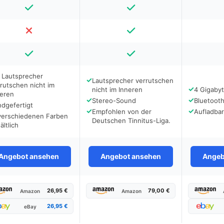
 Lautsprecher
✓
Lautsprecher verrutschen
rutschen nicht im
✓
nicht im Inneren
4 Gigaby
neren
✓
✓
Stereo-Sound
Bluetoot
dgefertigt
✓
✓
Empfohlen von der
Aufladba
 verschiedenen Farben
Deutschen Tinnitus-Liga.
ältlich
Angebot ansehen
Angebot ansehen
Angeb
26,95 €
79,00 €
Amazon
Amazon
26,95 €
eBay