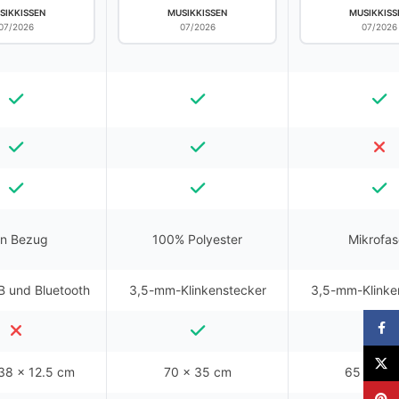
SIKKISSEN
MUSIKKISSEN
MUSIKKISS
07/2026
07/2026
07/2026
in Bezug
100% Polyester
Mikrofas
 und Bluetooth
3,5-mm-Klinkenstecker
3,5-mm-Klinke
Faceb
X
 38 x 12.5 cm
70 x 35 cm
65 x 65
Pinter