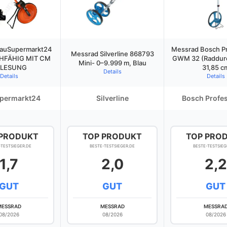
auSupermarkt24
Messrad Bosch Pr
Messrad Silverline 868793
CHFÄHIG MIT CM
GWM 32 (Raddur
Mini- 0–9.999 m, Blau
LESUNG
31,85 c
Details
Details
Details
permarkt24
Silverline
Bosch Profes
 PRODUKT
TOP PRODUKT
TOP PRO
-TESTSIEGER.DE
BESTE-TESTSIEGER.DE
BESTE-TESTSIEG
1,7
2,0
2,2
GUT
GUT
GUT
MESSRAD
MESSRAD
MESSRA
08/2026
08/2026
08/2026