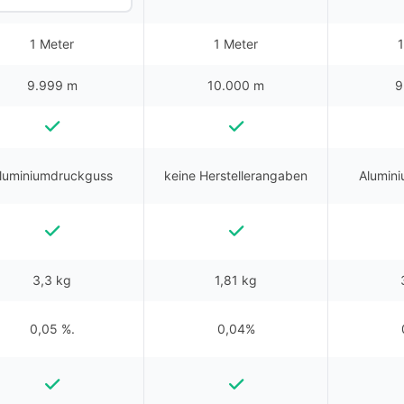
1 Meter
1 Meter
1
9.999 m
10.000 m
9
luminiumdruckguss
keine Herstellerangaben
Alumin
3,3 kg
1,81 kg
0,05 %.
0,04%