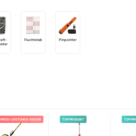
raft-
Fluchtstab
Pinpointer
meter
h
PREIS-LEISTUNGS-SIEGER
TOP PRODUKT
TOP PR