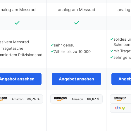
analog am Messrad
analog am Messrad
analog
✓
solides u
ssivem Messrad
✓
Scheiben
sehr genau
 Tragetasche
✓
✓
mit Trage
Zähler bis zu 10.000
mmiertem Präzisionsrad
✓
sehr gen
Angebot ansehen
Angebot ansehen
Angeb
29,70 €
65,67 €
Amazon
Amazon