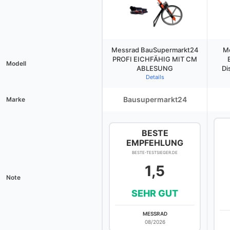
Messrad BauSupermarkt24
M
PROFI EICHFÄHIG MIT CM
Modell
ABLESUNG
Di
Details
Bausupermarkt24
Marke
BESTE
EMPFEHLUNG
BESTE-TESTSIEGER.DE
1,5
Note
SEHR GUT
MESSRAD
08/2026