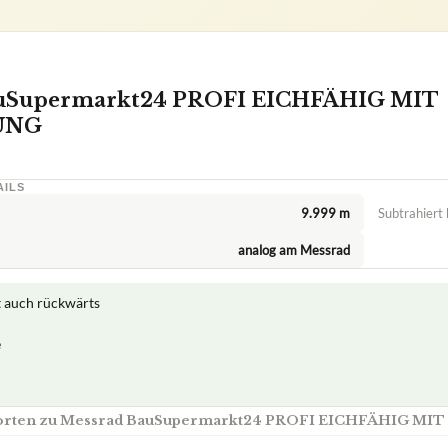
auSupermarkt24 PROFI EICHFÄHIG MIT
UNG
AILS
9.999 m
Subtrahiert
analog am Messrad
t auch rückwärts
e
worten zu Messrad BauSupermarkt24 PROFI EICHFÄHIG M