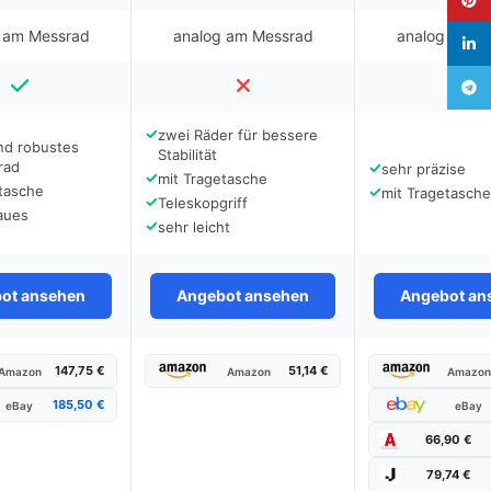
 am Messrad
analog am Messrad
analog am M
linked
Teleg
✓
zwei Räder für bessere
nd robustes
Stabilität
rad
✓
sehr präzise
✓
mit Tragetasche
tasche
✓
mit Tragetasche
✓
Teleskopgriff
aues
✓
sehr leicht
ot ansehen
Angebot ansehen
Angebot an
147,75 €
51,14 €
Amazon
Amazon
Amazo
185,50 €
eBay
eBay
66,90 €
79,74 €