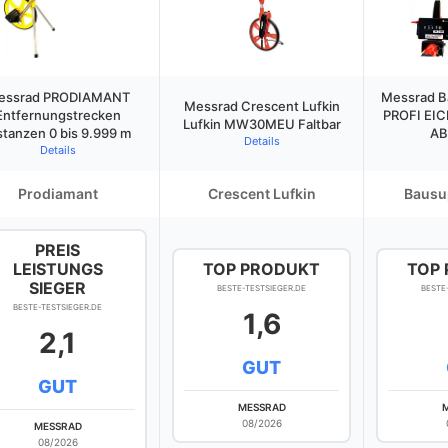
essrad PRODIAMANT
Messrad B
Messrad Crescent Lufkin
Entfernungstrecken
PROFI EI
Lufkin MW30MEU Faltbar
stanzen 0 bis 9.999 m
AB
Details
Details
Prodiamant
Crescent Lufkin
Bausu
PREIS
LEISTUNGS
TOP PRODUKT
TOP
SIEGER
BESTE-TESTSIEGER.DE
BESTE
BESTE-TESTSIEGER.DE
1,6
2,1
GUT
GUT
MESSRAD
08/2026
MESSRAD
08/2026