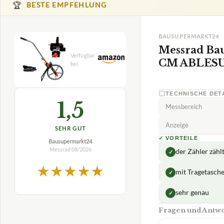
🏆
BESTE EMPFEHLUNG
BAUSUPERMARKT24
Messrad B
CM ABLES
TECHNISCHE DET
1,5
Messbereich
Anzeige
SEHR GUT
✓
VORTEILE
Bausupermarkt24
Messrad
08/2026
der Zähler zähl
✓
★
★
★
★
★
mit Tragetasch
✓
sehr genau
✓
Fragen und Ant