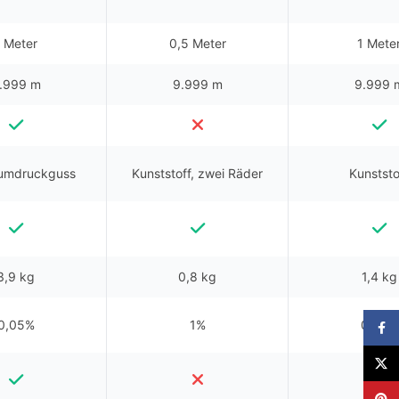
 Meter
0,5 Meter
1 Mete
.999 m
9.999 m
9.999 
iumdruckguss
Kunststoff, zwei Räder
Kunststo
3,9 kg
0,8 kg
1,4 kg
0,05%
1%
0,30%
Faceb
X
Pinter