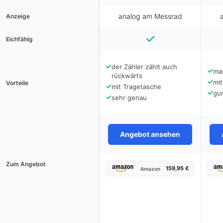
analog am Messrad
Anzeige
Eichfähig
✓
der Zähler zählt auch
✓
ma
rückwärts
✓
mit
Vorteile
✓
mit Tragetasche
✓
gu
✓
sehr genau
Angebot ansehen
Zum Angebot
159,95 €
Amazon