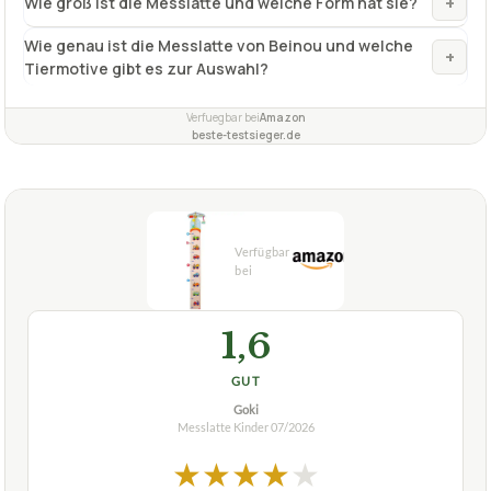
beste-testsieger.de
1,6
GUT
Goki
Messlatte Kinder
07/2026
★
★
★
★
★
GOKI
Messlatte Kinder goki 60850