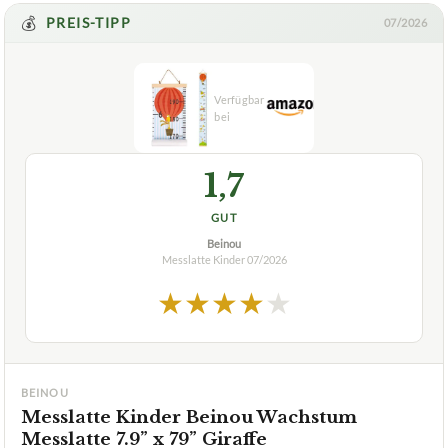
1,7
GUT
Beinou
Messlatte Kinder
07/2026
★
★
★
★
★
BEINOU
Messlatte Kinder Beinou Wachstum
Messlatte 7.9” x 79” Giraffe
ca.
12,99 €
ab 12,99 €
Amazon
Zum Angebot »