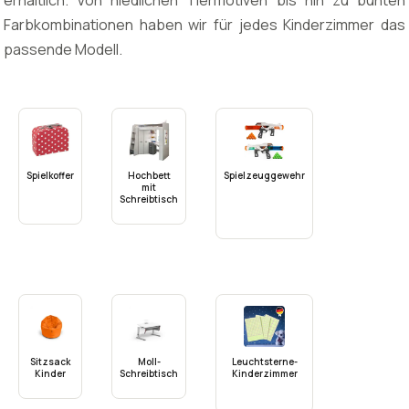
erhältlich. Von niedlichen Tiermotiven bis hin zu bunten
Farbkombinationen haben wir für jedes Kinderzimmer das
passende Modell.
Spielkoffer
Hochbett
Spielzeuggewehr
mit
Schreibtisch
Sitzsack
Moll-
Leuchtsterne-
Kinder
Schreibtisch
Kinderzimmer