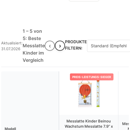
1 – 5 von
5: Beste
PRODUKTE
Aktualisiert:
‹
›
Messlatte
FILTERN:
31.07.2026
Kinder im
Vergleich
PREIS-LEISTUNGS-SIEGER
Messlatte Kinder Beinou
Mess
Wachstum Messlatte 7.9” x
Modell
M