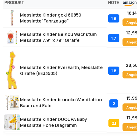
1.7
Messlatte 7.9'' x 79'' Giraffe
Angebo
28,58 
Messlatte Kinder EverEarth, Messlatte
1.8
Giraffe (EE33505)
Angebo
15,99 
Messlatte Kinder brunoko Wandtattoo
2
Baum und Eule
Angebo
17,99 
Messlatte Kinder DUOUPA Baby
2.1
Messlatte Höhe Diagramm
Angebo
In unserer Vergleichstabelle finden Sie die fuenf von uns
getesteten
Messlatten fuer Kinder
mit Gesamtnote,