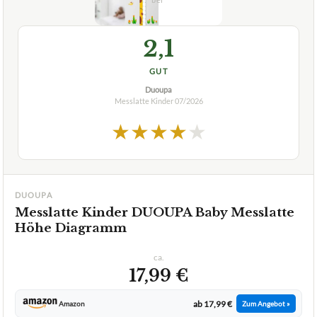
Duoupa
Messlatte Kinder
07/2026
★
★
★
★
★
DUOUPA
Messlatte Kinder DUOUPA Baby Messlatte
Höhe Diagramm
ca.
17,99 €
ab 17,99 €
Amazon
Zum Angebot »
TECHNISCHE DETAILS
Skala
60 - 180 cm
Material
Metall, Kunststoff
✓
VORTEILE