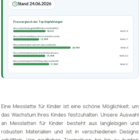
Stand 24.06.2026
Preisvergleich der Top-Empfehlungen
Messlatte Kinder goki 60850 Messlatte&#822
16,14 €
Note 1,6
Messlatte Kinder Beinou Wachstum Messlatte
12,99 €
Note 1,7
Messlatte Kinder EverEarth, Messlatte Gira
28,58 €
Note 1,8
Messlatte Kinder brunoko Wandtattoo Baum u
15,99 €
Note 2,0
Messlatte Kinder DUOUPA Baby Messlatte Höh
17,99 €
Note 2,1
Eine Messlatte für Kinder ist eine schöne Möglichkeit, um
das Wachstum Ihres Kindes festzuhalten. Unsere Auswahl
an Messlatten für Kinder besteht aus langlebigen und
robusten Materialien und ist in verschiedenen Designs