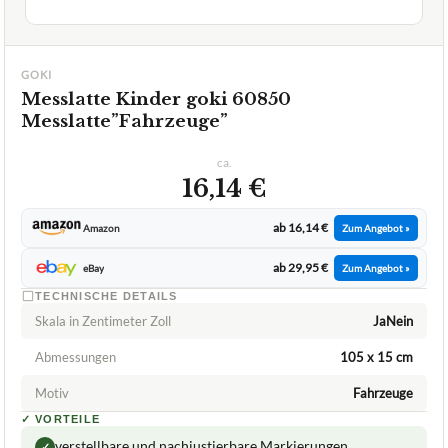
Messlatte”Fahrzeuge”
ca.
16,14 €
ab 16,14 €
Amazon
Zum Angebot »
ab 29,95 €
eBay
Zum Angebot »
TECHNISCHE DETAILS
Skala in Zentimeter Zoll
JaNein
Abmessungen
105 x 15 cm
Motiv
Fahrzeuge
✓
VORTEILE
verstellbare und nachjustierbare Markierungen
✓
in vielen Varianten erhältlich
✓
hochwertige Holzoptik
✓