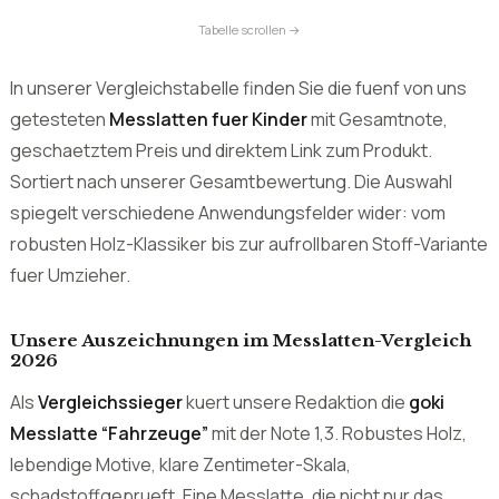
geschaetztem Preis und direktem Link zum Produkt.
Sortiert nach unserer Gesamtbewertung. Die Auswahl
spiegelt verschiedene Anwendungsfelder wider: vom
robusten Holz-Klassiker bis zur aufrollbaren Stoff-Variante
fuer Umzieher.
Unsere Auszeichnungen im Messlatten-Vergleich
2026
Als
Vergleichssieger
kuert unsere Redaktion die
goki
Messlatte “Fahrzeuge”
mit der Note 1,3. Robustes Holz,
lebendige Motive, klare Zentimeter-Skala,
schadstoffgeprueft. Eine Messlatte, die nicht nur das
Wachsen dokumentiert, sondern auch im Kinderzimmer
eine deko-positive Rolle spielt.
Als
Preis-Leistungs-Sieger
hat sich die
DUOUPA Baby