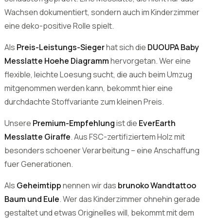
Messlatte Hoehe Diagramm
hervorgetan. Wer eine
flexible, leichte Loesung sucht, die auch beim Umzug
mitgenommen werden kann, bekommt hier eine
durchdachte Stoffvariante zum kleinen Preis.
Unsere
Premium-Empfehlung
ist die
EverEarth
Messlatte Giraffe
. Aus FSC-zertifiziertem Holz mit
besonders schoener Verarbeitung – eine Anschaffung
fuer Generationen.
Als
Geheimtipp
nennen wir das
brunoko Wandtattoo
Baum und Eule
. Wer das Kinderzimmer ohnehin gerade
gestaltet und etwas Originelles will, bekommt mit dem
Wandtattoo nicht nur eine Messlatte, sondern auch ein
eigenstaendiges Designelement.
Die fuenf Kindermesslatten im redaktionellen