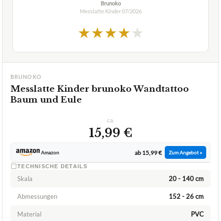
BRUNOKO
Messlatte Kinder brunoko Wandtattoo
Baum und Eule
ca.
15,99 €
ab 15,99 €
Amazon
Zum Angebot »
TECHNISCHE DETAILS
Skala
20 - 140 cm
Abmessungen
152 - 26 cm
Material
PVC
✓
VORTEILE
Abnehmbar und repositionierbar
✓
kinderfreundliches skandinavisches Design.
✓