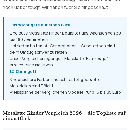
bis 180 Zentimetern
Holzlatten halten oft Generationen – Wandtattoos sind
beim Umzug schwer zu retten
Unser Vergleichssieger goki Messlatte “Fahrzeuge”
erreicht eine Note von
1,3 (Sehr gut)
Kindersichere Farben und schadstoffgepruefte
Materialien sind Pflicht
Preisspanne der verglichenen Modelle: rund 15 bis 35 Euro
Messlatte Kinder Vergleich 2026 – die Topliste auf
einen Blick
PRODUKT
NOTE
16,14 
Messlatte Kinder goki 60850
1.6
Messlatte"Fahrzeuge"
Angebo
12,99 
Messlatte Kinder Beinou Wachstum