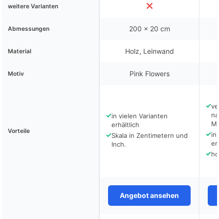
weitere Varianten
200 x 20 cm
Abmessungen
Holz, Leinwand
Material
Pink Flowers
Motiv
✓
ve
✓
na
in vielen Varianten
Ma
erhältlich
Vorteile
✓
✓
in
Skala in Zentimetern und
er
Inch.
✓
ho
Angebot ansehen