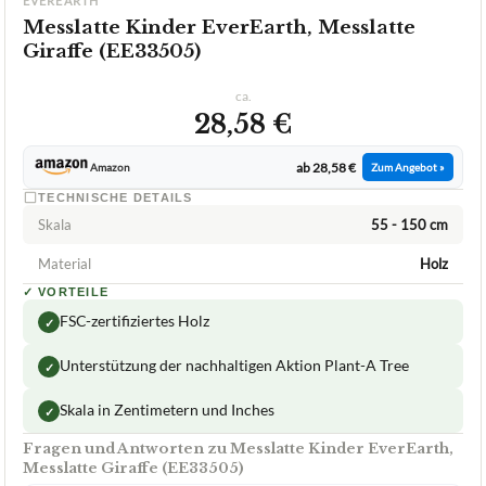
ab 28,58 €
Amazon
Zum Angebot »
TECHNISCHE DETAILS
Skala
55 - 150 cm
Material
Holz
✓
VORTEILE
FSC-zertifiziertes Holz
✓
Unterstützung der nachhaltigen Aktion Plant-A Tree
✓
Skala in Zentimetern und Inches
✓
Fragen und Antworten zu Messlatte Kinder EverEarth,
Messlatte Giraffe (EE33505)
Wer ist der Hersteller dieser Messlatte und aus
+
welchem Material ist sie hergestellt?
Welche Marke stellt diese Messlatte her und welche
+
Form hat sie?