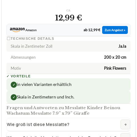
TECHNISCHE DETAILS
Skala in Zentimeter Zoll
JaJa
Abmessungen
200 x 20 cm
Motiv
Pink Flowers
✓
VORTEILE
in vielen Varianten erhältlich
✓
Skala in Zentimetern und Inch.
✓
Fragen und Antworten zu Messlatte Kinder Beinou
Wachstum Messlatte 7.9” x 79” Giraffe
+
Wie groß ist diese Messlatte?
+
Wie groß ist die Messlatte und welche Form hat sie?
Wie genau ist die Messlatte von Beinou und welche
+
Tiermotive gibt es zur Auswahl?
Verfuegbar bei
Amazon