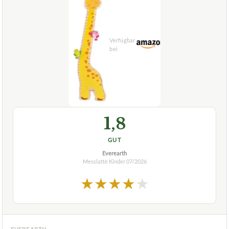
1,8
GUT
Everearth
Messlatte Kinder
07/2026
★
★
★
★
★
EVEREARTH
Messlatte Kinder EverEarth, Messlatte
Giraffe (EE33505)
ca.
28,58 €