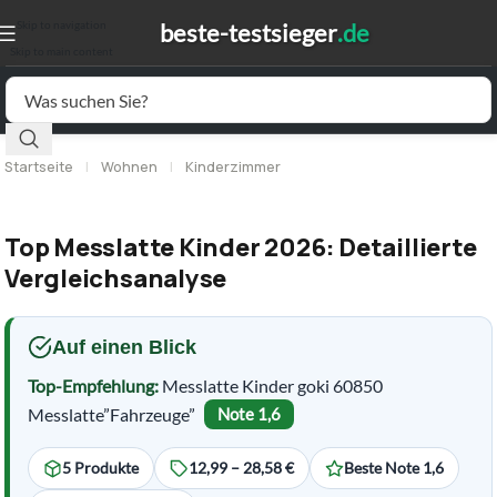
Skip to navigation
Skip to main content
Startseite
|
Wohnen
|
Kinderzimmer
Top Messlatte Kinder 2026: Detaillierte
Vergleichsanalyse
Auf einen Blick
Top-Empfehlung:
Messlatte Kinder goki 60850
Messlatte”Fahrzeuge”
Note 1,6
5 Produkte
12,99 – 28,58 €
Beste Note 1,6