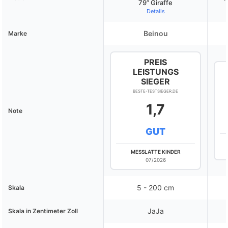
79” Giraffe
Details
Beinou
Marke
PREIS
LEISTUNGS
SIEGER
BESTE-TESTSIEGER.DE
1,7
Note
GUT
MESSLATTE KINDER
07/2026
5 - 200 cm
Skala
JaJa
Skala in Zentimeter Zoll