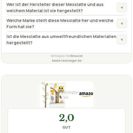
Ist die Messlatte aus umweltfreundlichen Materialien
+
hergestellt?
Verfuegbar bei
Amazon
beste-testsieger.de
2,0
GUT
Brunoko
Messlatte Kinder
07/2026
★
★
★
★
★