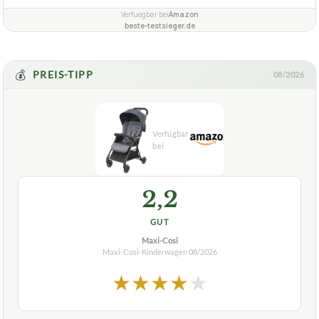
Verfuegbar bei
Amazon
beste-testsieger.de
💰
PREIS-TIPP
08/2026
2,2
GUT
Maxi-Cosi
Maxi-Cosi-Kinderwagen
08/2026
★
★
★
★
★