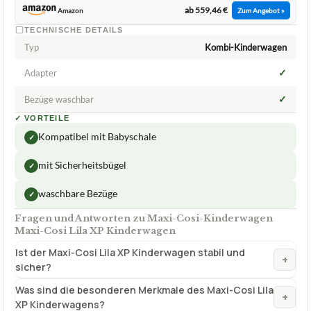
ab 559,46 €
Amazon
Zum Angebot »
TECHNISCHE DETAILS
Typ
Kombi-Kinderwagen
✓
Adapter
✓
Bezüge waschbar
✓
VORTEILE
Kompatibel mit Babyschale
✓
mit Sicherheitsbügel
✓
waschbare Bezüge
✓
Fragen und Antworten zu Maxi-Cosi-Kinderwagen
Maxi-Cosi Lila XP Kinderwagen
Ist der Maxi-Cosi Lila XP Kinderwagen stabil und
+
sicher?
Was sind die besonderen Merkmale des Maxi-Cosi Lila
+
XP Kinderwagens?