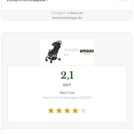
Verfuegbar bei
Amazon
beste-testsieger.de
2,1
GUT
Maxi-Cosi
Maxi-Cosi-Kinderwagen
08/2026
★
★
★
★
★