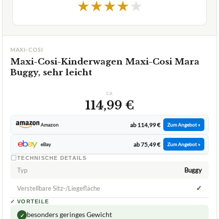
★
★
★
★
★
MAXI-COSI
Maxi-Cosi-Kinderwagen Maxi-Cosi Mara
Buggy, sehr leicht
ca.
114,99 €
ab 114,99 €
Amazon
Zum Angebot »
ab 75,49 €
eBay
Zum Angebot »
TECHNISCHE DETAILS
Typ
Buggy
✓
Verstellbare Sitz-/Liegefläche
✓
VORTEILE
besonders geringes Gewicht
✓