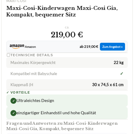
MAXI-COSI
Maxi-Cosi-Kinderwagen Maxi-Cosi Gia,
Kompakt, bequemer Sitz
ca.
219,00 €
ab 219,00 €
Amazon
Zum Angebot »
TECHNISCHE DETAILS
Maximales Körpergewicht
22 kg
✓
Kompatibel mit Babyschale
Klappmaß (H
‎30 x 74,5 x 61 cm
✓
VORTEILE
Ultraleichtes Design
✓
einzigartiger Einhandstil und hohe Qualität
✓
Fragen und Antworten zu Maxi-Cosi-Kinderwagen
Maxi-Cosi Gia, Kompakt, bequemer Sitz