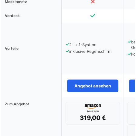
Moskitonetz
Verdeck
✓
be
✓
2-in-1-System
Ge
Vorteile
✓
inklusive Regenschirm
✓
ko
Angebot ansehen
Zum Angebot
Amazon
319,00 €