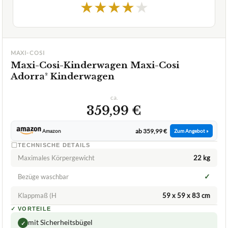
★
★
★
★
★
MAXI-COSI
Maxi-Cosi-Kinderwagen Maxi-Cosi
Adorra² Kinderwagen
ca.
359,99 €
ab 359,99 €
Amazon
Zum Angebot »
TECHNISCHE DETAILS
Maximales Körpergewicht
22 kg
✓
Bezüge waschbar
Klappmaß (H
59 x 59 x 83 cm
✓
VORTEILE
mit Sicherheitsbügel
✓