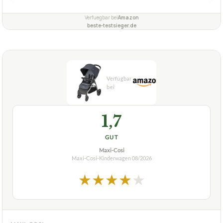
Verfuegbar bei
Amazon
beste-testsieger.de
1,7
GUT
Maxi-Cosi
Maxi-Cosi-Kinderwagen
08/2026
★
★
★
★
★