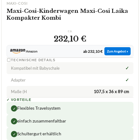
MAXI-COSI
Maxi-Cosi-Kinderwagen Maxi-Cosi Laika
Kompakter Kombi
ca.
232,10 €
ab 232,10 €
Amazon
Zum Angebot »
TECHNISCHE DETAILS
✓
Kompatibel mit Babyschale
✓
Adapter
Maße (H
107,5 x 36 x 89 cm
✓
VORTEILE
Flexibles Travelsystem
✓
einfach zusammenfaltbar
✓
Schultergurt erhältlich
✓