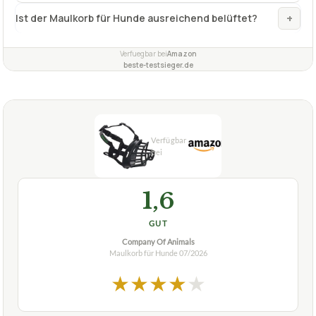
+
Ist der Maulkorb für Hunde ausreichend belüftet?
Verfuegbar bei
Amazon
beste-testsieger.de
1,6
GUT
Company Of Animals
Maulkorb für Hunde
07/2026
★
★
★
★
★