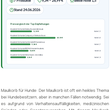
7 Produkte
9,34 – 26,99 €
Beste Note 1,5
Stand 24.06.2026
Preisvergleich der Top-Empfehlungen
Maulkorb für Hunde Nobby Baskerville Maulk
12,93 €
Note 1,5
Maulkorb für Hunde Company of Animals Bask
26,99 €
Note 1,6
Maulkorb für Hunde Hunter ALBURY Hundemaul
11,96 €
Note 1,7
Maulkorb für Hunde IREENUO Hunde Maulkorb,
10,89 €
Note 1,8
Maulkorb für Hunde HEELE Nylon, Verstellba
9,34 €
Note 1,9
Maulkorb für Hunde: Der Maulkorb ist oft ein heikles Thema
bei Hundebesitzern, aber in manchen Fällen notwendig. Sei
es aufgrund von Verhaltensauffälligkeiten, medizinischen