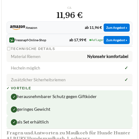
ca.
11,96 €
ab 11,96 €
Amazon
Zum Angebot »
ab 17,99 €
Fressnapf-Online-Shop
Auf Lager
Zum Angebot »
TECHNISCHE DETAILS
Material Riemen
Nylonsehr komfortabel
✓
Hecheln möglich
✓
Zusätzlicher Sicherheitsriemen
✓
VORTEILE
herausnehmbarer Schutz gegen Giftköder
✓
geringes Gewicht
✓
als Set erhältlich
✓
Fragen und Antworten zu Maulkorb für Hunde Hunter
ALBURY Hundemaulkorb, 1, schwarz