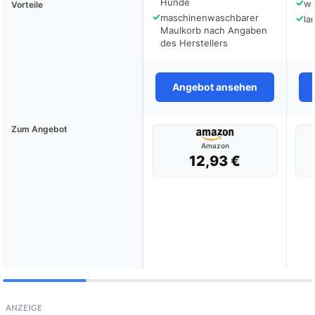
Hunde
✓
we
Vorteile
✓
maschinenwaschbarer
✓
la
Maulkorb nach Angaben
des Herstellers
Angebot ansehen
Zum Angebot
Amazon
12,93 €
ANZEIGE