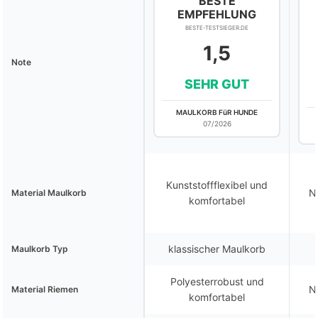
BESTE
EMPFEHLUNG
BESTE-TESTSIEGER.DE
1,5
Note
SEHR GUT
MAULKORB FüR HUNDE
07/2026
Kunststoffflexibel und
N
Material Maulkorb
komfortabel
klassischer Maulkorb
Maulkorb Typ
Polyesterrobust und
N
Material Riemen
komfortabel