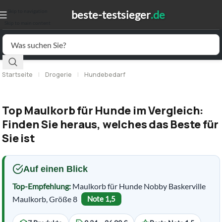
Skip to navigation
Skip to main content
Startseite
|
Drogerie
|
Hundebedarf
Top Maulkorb für Hunde im Vergleich:
Finden Sie heraus, welches das Beste für
Sie ist
Auf einen Blick
Top-Empfehlung:
Maulkorb für Hunde Nobby Baskerville
Maulkorb, Größe 8
Note 1,5