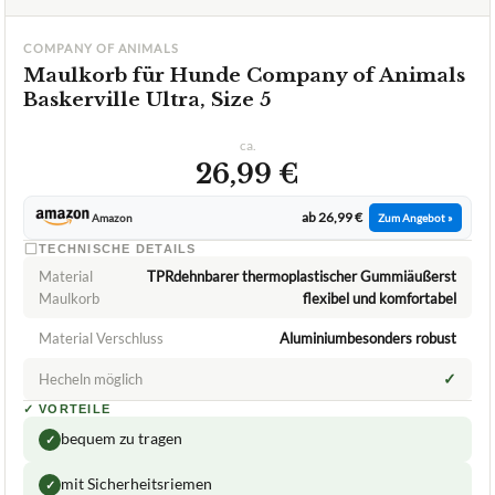
COMPANY OF ANIMALS
Maulkorb für Hunde Company of Animals
Baskerville Ultra, Size 5
ca.
26,99 €
ab 26,99 €
Amazon
Zum Angebot »
TECHNISCHE DETAILS
Material
TPRdehnbarer thermoplastischer Gummiäußerst
Maulkorb
flexibel und komfortabel
Material Verschluss
Aluminiumbesonders robust
✓
Hecheln möglich
✓
VORTEILE
bequem zu tragen
✓
mit Sicherheitsriemen
✓