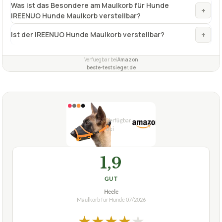
Was ist das Besondere am Maulkorb für Hunde
+
IREENUO Hunde Maulkorb verstellbar?
+
Ist der IREENUO Hunde Maulkorb verstellbar?
Verfuegbar bei
Amazon
beste-testsieger.de
1,9
GUT
Heele
Maulkorb für Hunde
07/2026
★
★
★
★
★