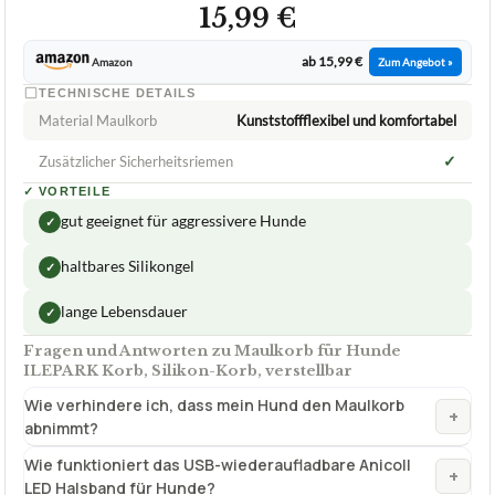
15,99 €
ab 15,99 €
Amazon
Zum Angebot »
TECHNISCHE DETAILS
Material Maulkorb
Kunststoffflexibel und komfortabel
✓
Zusätzlicher Sicherheitsriemen
✓
VORTEILE
gut geeignet für aggressivere Hunde
✓
haltbares Silikongel
✓
lange Lebensdauer
✓
Fragen und Antworten zu Maulkorb für Hunde
ILEPARK Korb, Silikon-Korb, verstellbar
Wie verhindere ich, dass mein Hund den Maulkorb
+
abnimmt?
Wie funktioniert das USB-wiederaufladbare Anicoll
+
LED Halsband für Hunde?