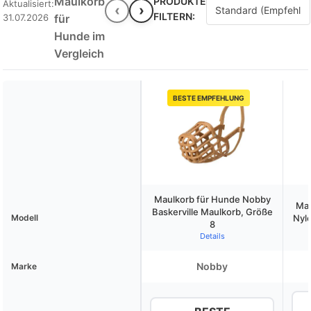
Maulkorb
PRODUKTE
Aktualisiert:
‹
›
FILTERN:
31.07.2026
für
Hunde im
Vergleich
BESTE EMPFEHLUNG
Maulkorb für Hunde Nobby
Mau
Baskerville Maulkorb, Größe
Modell
Nylo
8
Details
Nobby
Marke