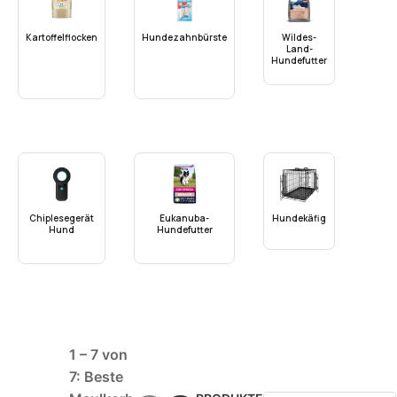
Kartoffelflocken
Hundezahnbürste
Wildes-
Land-
Hundefutter
Chiplesegerät
Eukanuba-
Hundekäfig
Hund
Hundefutter
1 – 7 von
7: Beste