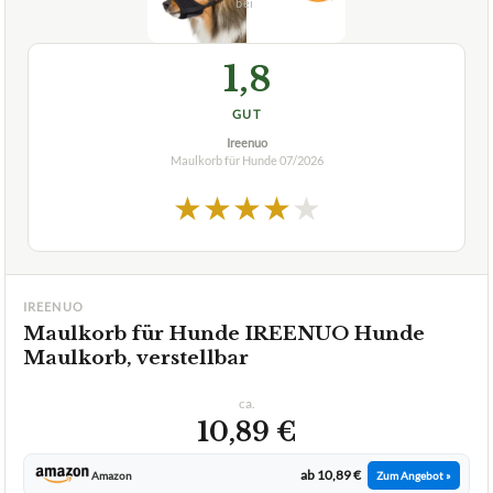
1,8
GUT
Ireenuo
Maulkorb für Hunde
07/2026
★
★
★
★
★
IREENUO
Maulkorb für Hunde IREENUO Hunde
Maulkorb, verstellbar
ca.
10,89 €
ab 10,89 €
Amazon
Zum Angebot »