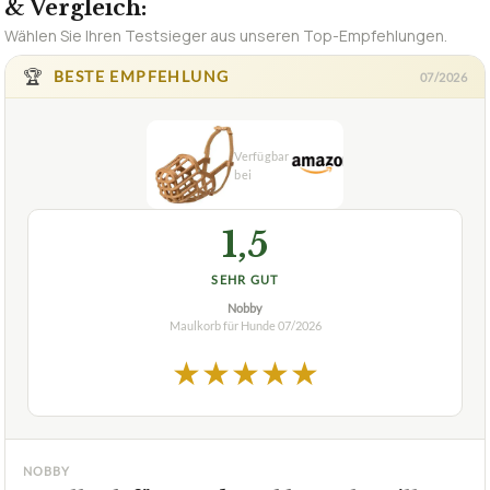
& Vergleich:
Wählen Sie Ihren Testsieger aus unseren Top-Empfehlungen.
🏆
BESTE EMPFEHLUNG
07/2026
1,5
SEHR GUT
Nobby
Maulkorb für Hunde
07/2026
★
★
★
★
★
NOBBY