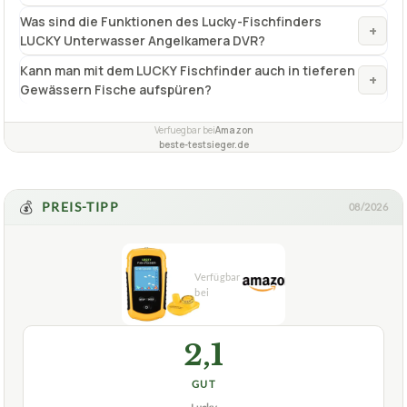
Was sind die Funktionen des Lucky-Fischfinders
+
LUCKY Unterwasser Angelkamera DVR?
Kann man mit dem LUCKY Fischfinder auch in tieferen
+
Gewässern Fische aufspüren?
Verfuegbar bei
Amazon
beste-testsieger.de
💰
PREIS-TIPP
08/2026
2,1
GUT