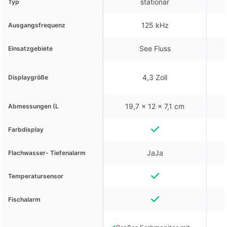
stationär
Typ
125 kHz
Ausgangsfrequenz
See Fluss
Einsatzgebiete
4,3 Zoll
Displaygröße
19,7 x 12 x 7,1 cm
Abmessungen (L
Farbdisplay
JaJa
Flachwasser- Tiefenalarm
Temperatursensor
Fischalarm
✓