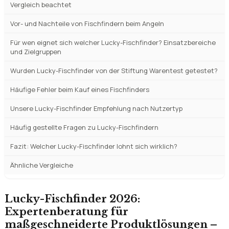
Vergleich beachtet
Vor- und Nachteile von Fischfindern beim Angeln
Für wen eignet sich welcher Lucky-Fischfinder? Einsatzbereiche
und Zielgruppen
Wurden Lucky-Fischfinder von der Stiftung Warentest getestet?
Häufige Fehler beim Kauf eines Fischfinders
Unsere Lucky-Fischfinder Empfehlung nach Nutzertyp
Häufig gestellte Fragen zu Lucky-Fischfindern
Fazit: Welcher Lucky-Fischfinder lohnt sich wirklich?
Ähnliche Vergleiche
Lucky-Fischfinder 2026:
Expertenberatung für
maßgeschneiderte Produktlösungen –