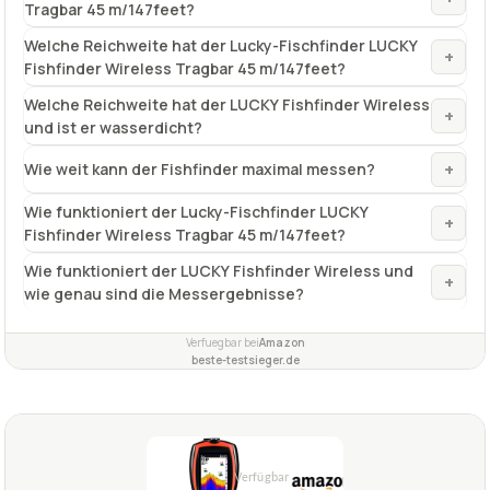
Tragbar 45 m/147feet?
Welche Reichweite hat der Lucky-Fischfinder LUCKY
+
Fishfinder Wireless Tragbar 45 m/147feet?
Welche Reichweite hat der LUCKY Fishfinder Wireless
+
und ist er wasserdicht?
+
Wie weit kann der Fishfinder maximal messen?
Wie funktioniert der Lucky-Fischfinder LUCKY
+
Fishfinder Wireless Tragbar 45 m/147feet?
Wie funktioniert der LUCKY Fishfinder Wireless und
+
wie genau sind die Messergebnisse?
Verfuegbar bei
Amazon
beste-testsieger.de