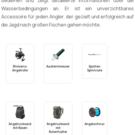
bedienen und zeigt detaillierte Informationen über die
Wasserbedingungen an. Er ist ein unverzichtbares
Accessoire für jeden Angler, der gezielt und erfolgreich auf
die Jagd nach großen Fischen gehen möchte.
Shimano-
Austernmesser
Sportex-
Angelrolle
Spinnrute
Angelrucksack
Angelrucksack
Angelschnur
mit Boxen
mit
Rutenhalter