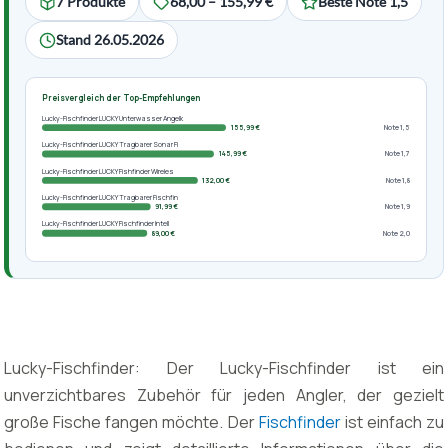
7 Produkte
68,00 – 155,99 €
Beste Note 1,5
Stand 26.05.2026
Preisvergleich der Top-Empfehlungen
Lucky-Fischfinder LUCKY Unterwasser Angelk
155,99 €
Note 1,5
Lucky-Fischfinder LUCKY Tragbarer Sonar Fi
145,99 €
Note 1,7
Lucky-Fischfinder LUCKY Fishfinder Wireles
132,00 €
Note 1,8
Lucky-Fischfinder LUCKY Tragbarer Fischfin
91,99 €
Note 1,9
Lucky-Fischfinder LUCKY Fischfinder Intell
89,00 €
Note 2,0
Lucky-Fischfinder: Der Lucky-Fischfinder ist ein
unverzichtbares Zubehör für jeden Angler, der gezielt
große Fische fangen möchte. Der
Fischfinder
ist einfach zu