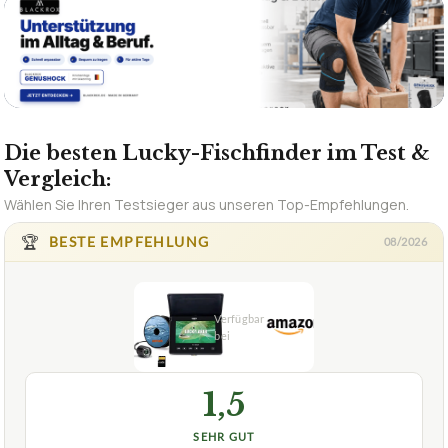
Die besten Lucky-Fischfinder im Test &
Vergleich:
Wählen Sie Ihren Testsieger aus unseren Top-Empfehlungen.
🏆
BESTE EMPFEHLUNG
08/2026
1,5
SEHR GUT