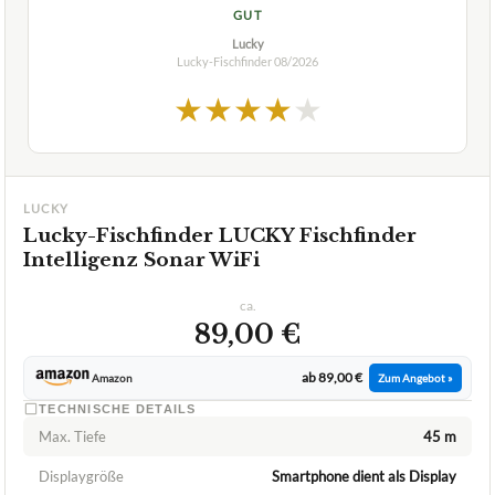
GUT
Lucky
Lucky-Fischfinder
08/2026
★
★
★
★
★
LUCKY
Lucky-Fischfinder LUCKY Fischfinder
Intelligenz Sonar WiFi
ca.
89,00 €
ab 89,00 €
Amazon
Zum Angebot »
TECHNISCHE DETAILS
Max. Tiefe
45 m
Displaygröße
Smartphone dient als Display