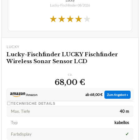
Lucky
Lucky-Fischfinder
08/2026
★
★
★
★
★
LUCKY
Lucky-Fischfinder LUCKY Fischfinder
Wireless Sonar Sensor LCD
ca.
68,00 €
ab 68,00 €
Amazon
Zum Angebot »
TECHNISCHE DETAILS
Max. Tiefe
40 m
Typ
kabellos
✓
Farbdisplay