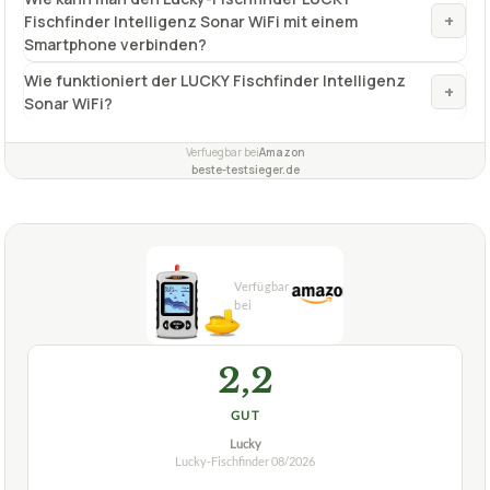
+
Fischfinder Intelligenz Sonar WiFi mit einem
Smartphone verbinden?
Wie funktioniert der LUCKY Fischfinder Intelligenz
+
Sonar WiFi?
Verfuegbar bei
Amazon
beste-testsieger.de
2,2
GUT
Lucky
Lucky-Fischfinder
08/2026