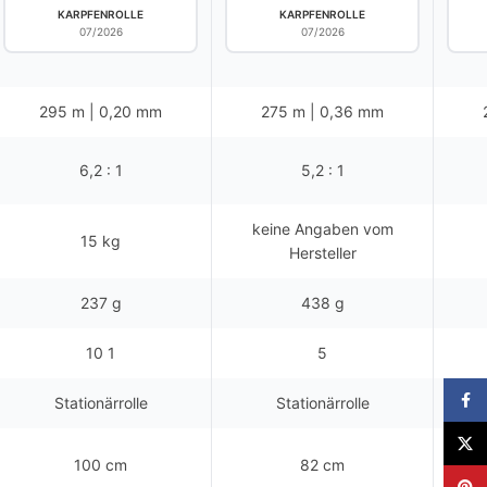
KARPFENROLLE
KARPFENROLLE
07/2026
07/2026
295 m | 0,20 mm
275 m | 0,36 mm
6,2 : 1
5,2 : 1
keine Angaben vom
15 kg
Hersteller
237 g
438 g
10 1
5
Faceb
Stationärrolle
Stationärrolle
X
100 cm
82 cm
Pinter