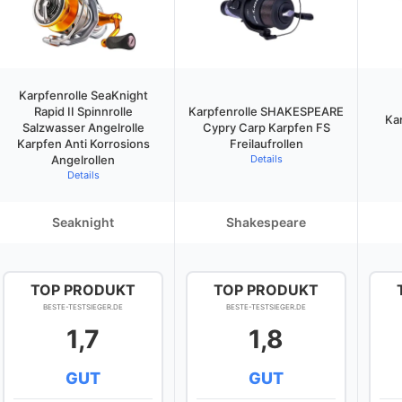
Karpfenrolle SeaKnight
Rapid II Spinnrolle
Karpfenrolle SHAKESPEARE
Ka
Salzwasser Angelrolle
Cypry Carp Karpfen FS
Karpfen Anti Korrosions
Freilaufrollen
Angelrollen
Details
Details
Seaknight
Shakespeare
TOP PRODUKT
TOP PRODUKT
BESTE-TESTSIEGER.DE
BESTE-TESTSIEGER.DE
1,7
1,8
GUT
GUT