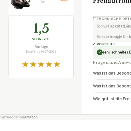
Freilaufroll
TECHNISCHE DET
1,5
SchnurkapazitätLän
Schnureinzugje Kur
SEHR GUT
✓
VORTEILE
Fox Rage
Karpfenrolle
07/2026
sehr schnelles 
✓
★
★
★
★
★
Fragen und Antwo
Was ist das Beson
Was ist das Besond
Wie gut ist die Fr
Verfuegbar bei
Amazon