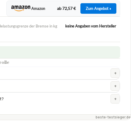
ab 72,57 €
Amazon
Zum Angebot »
elastungsgrenze der Bremse in kg
keine Angaben vom Hersteller
rolle
+
+
+
t?
beste-testsieger.de