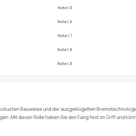
Note 1,5
Note 1,6
Note 1,7
Note 1,8
Note 1,9
er robusten Bauweise und der ausgeklügelten Bremstechnologie
en. Mit dieser Rolle haben Sie den Fang fest im Griff und kön