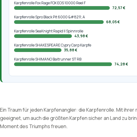
Karpfenrolle Fox Rage FOX EOS 10000 Reel F
72,57 €
Karpfenrolle Spro Black Pit 6000 &#8211; A
68,05 €
Karpfenrolle SeaKnight Rapid II Spinnrolle
43,98 €
Karpfenrolle SHAKESPEARE Cypry Carp Karpfe
35,88 €
Karpfenrolle SHIMANO Baitrunner ST RB
74,28 €
Ein Traum für jeden Karpfenangler: die Karpfenrolle. Mit ihr
geeignet, um auch die größten Karpfen sicher an Land zu bring
Moment des Triumphs freuen.