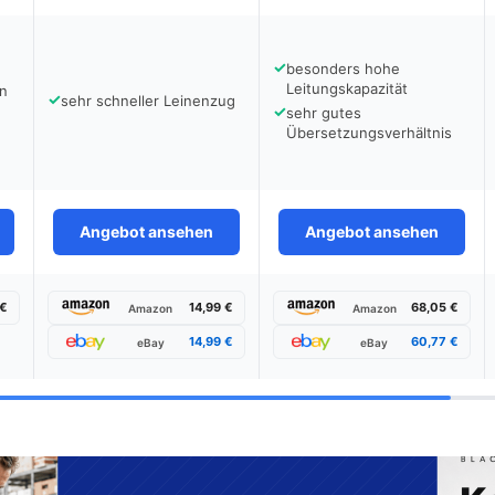
✓
besonders hohe
Leitungskapazität
en
✓
sehr schneller Leinenzug
✓
sehr gutes
Übersetzungsverhältnis
Angebot ansehen
Angebot ansehen
 €
14,99 €
68,05 €
Amazon
Amazon
14,99 €
60,77 €
eBay
eBay