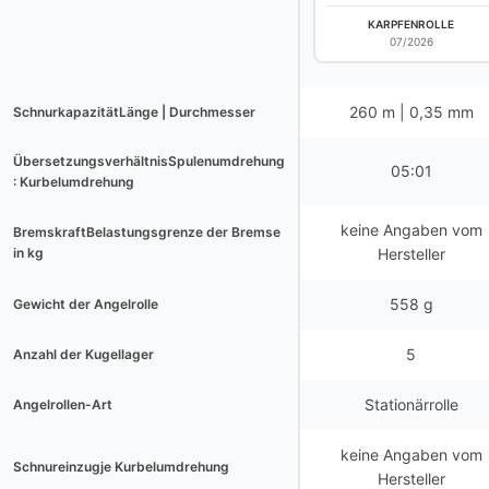
KARPFENROLLE
07/2026
260 m | 0,35 mm
SchnurkapazitätLänge | Durchmesser
ÜbersetzungsverhältnisSpulenumdrehung
05:01
: Kurbelumdrehung
keine Angaben vom
BremskraftBelastungsgrenze der Bremse
in kg
Hersteller
558 g
Gewicht der Angelrolle
5
Anzahl der Kugellager
Stationärrolle
Angelrollen-Art
keine Angaben vom
Schnureinzugje Kurbelumdrehung
Hersteller