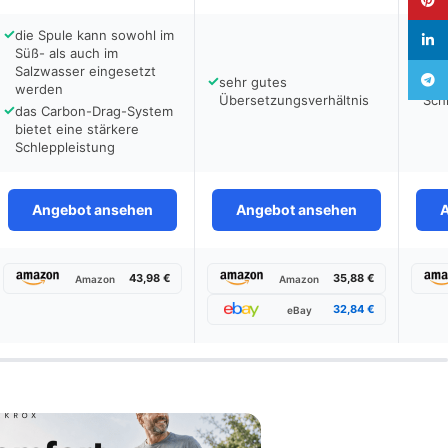
✓
die Spule kann sowohl im
linked
Süß- als auch im
Salzwasser eingesetzt
Teleg
✓
✓
sehr gutes
Ans
werden
Übersetzungsverhältnis
Sch
✓
das Carbon-Drag-System
bietet eine stärkere
Schleppleistung
Angebot ansehen
Angebot ansehen
43,98 €
35,88 €
Amazon
Amazon
32,84 €
eBay