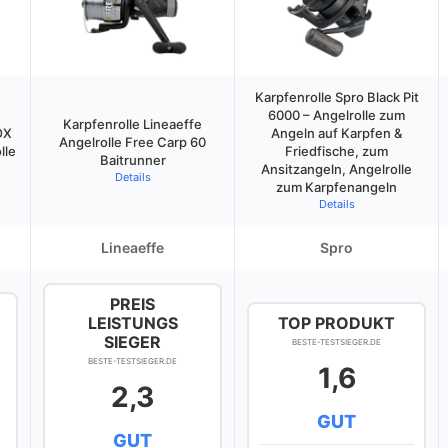
Karpfenrolle Spro Black Pit
6000 – Angelrolle zum
Karpfenrolle Lineaeffe
OX
Angeln auf Karpfen &
Angelrolle Free Carp 60
lle
Friedfische, zum
Baitrunner
Ansitzangeln, Angelrolle
Details
zum Karpfenangeln
Details
Lineaeffe
Spro
PREIS
LEISTUNGS
TOP PRODUKT
SIEGER
BESTE-TESTSIEGER.DE
BESTE-TESTSIEGER.DE
1,6
2,3
GUT
GUT