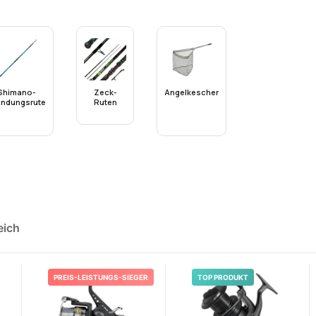
Shimano-
Zeck-
Angelkescher
andungsrute
Ruten
eich
PREIS-LEISTUNGS-SIEGER
TOP PRODUKT