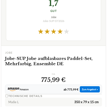
★
★
★
★
★
JOBE
Jobe-SUP Jobe aufblasbares Paddel-Set,
Mehrfarbig, Ensemble DE
ca.
775,99 €
ab 775,99 €
Amazon
Zum Angebot »
TECHNISCHE DETAILS
Maße L
350 x 79 x 15 cm
Typ
aufblasbar
Paddel Material
Ja Fiberglas
✓
VORTEILE
besonders widerstandsfähig
✓