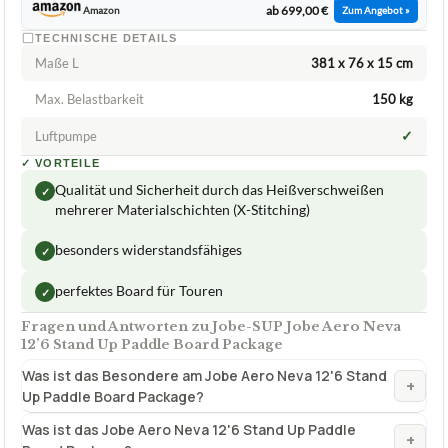
✓
Luftpumpe
✓
VORTEILE
Qualität und Sicherheit durch das Heißverschweißen
✓
mehrerer Materialschichten (X-Stitching)
besonders widerstandsfähiges
✓
perfektes Board für Touren
✓
Fragen und Antworten zu Jobe-SUP Jobe Aero Neva
12’6 Stand Up Paddle Board Package
Was ist das Besondere am Jobe Aero Neva 12'6 Stand
+
Up Paddle Board Package?
Was ist das Jobe Aero Neva 12'6 Stand Up Paddle
+
Board Package?
+
Ist das Jabe Aero Neva SUP aufblasbar?
Was ist im Lieferumfang des Jabe-SUP Jabe Aero Neva
+
12'6 Stand Up Paddle Board Packages enthalten?