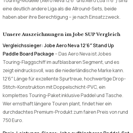
Unsere Auszeichnungen im Jobe SUP Vergleich
Vergleichssieger: Jobe Aero Neva 12’6″ Stand Up
Paddle Board Package
– Das Aero Neva ist Jobes
Touring-Flaggschiff im aufblasbaren Segment, und es
zeigt eindrucksvoll, was die niederländische Marke kann.
12’6″ Länge für exzellente Spurtreue, hochwertige Drop-
Stitch-Konstruktion mit Doppelschicht-PVC, ein
komplettes Touring-Paket inklusive Paddel und Tasche.
Wer ernsthaft längere Touren plant, findet hier ein
durchdachtes Premium-Produkt zum fairen Preis von rund
750 Euro.
Preis-Leistungs-Sieger: Jobe aufblasbares Paddel-Set
(Ensemble DE)
– Das DE-Ensemble ist Jobes Einsteiger-
Komplettpaket und bietet alles, was Anfänger brauchen:
Board, Paddel, Pumpe, Tasche, Leash. Unter 450 Euro ein
klares Pluspaket – vor allem für Familien, die zum ersten