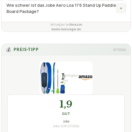
💰
PREIS-TIPP
07/2026
1,9
GUT
Jobe
Jobe-SUP
07/2026
★
★
★
★
★
JOBE