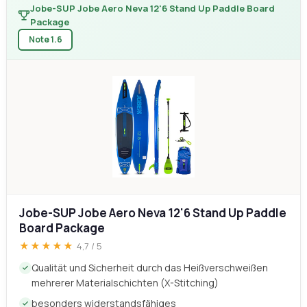
Jobe-SUP Jobe Aero Neva 12'6 Stand Up Paddle
Board Package
★★★★★
4,7 / 5
Qualität und Sicherheit durch das Heißverschweißen
mehrerer Materialschichten (X-Stitching)
besonders widerstandsfähiges
perfektes Board für Touren
ermöglicht ein komfortables Langzeit-SUP dank des
rutschfesten EVA-Schaummusters