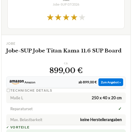
JOBE
Jobe-SUP Jobe Titan Kama 11.6 SUP Board
ca.
899,00 €
ab 899,00 €
Amazon
Zum Angebot »
TECHNISCHE DETAILS
Maße L
250 x 40 x 20 cm
✓
Reparaturset
Max. Belastbarkeit
keine Herstellerangaben
✓
VORTEILE
leichtes und handliches Board
✓
einfach zu transportieren
✓
Fragen und Antworten zu Jobe-SUP Jobe Titan Kama
11.6 SUP Board