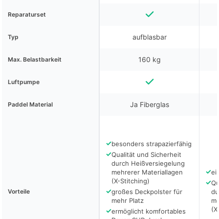
Reparaturset
aufblasbar
Typ
160 kg
Max. Belastbarkeit
Luftpumpe
Ja Fiberglas
Paddel Material
✓
besonders strapazierfähig
✓
Qualität und Sicherheit
durch Heißversiegelung
✓
mehrerer Materiallagen
ei
(X-Stitching)
✓
Qu
✓
Vorteile
großes Deckpolster für
du
mehr Platz
me
(X
✓
ermöglicht komfortables