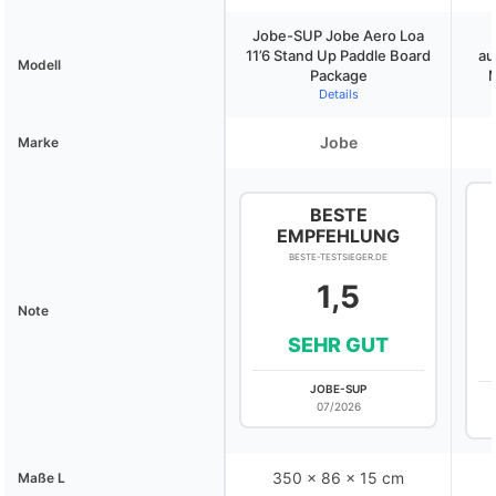
Jobe-SUP Jobe Aero Loa
11’6 Stand Up Paddle Board
au
Modell
Package
M
Details
Jobe
Marke
BESTE
EMPFEHLUNG
BESTE-TESTSIEGER.DE
1,5
Note
SEHR GUT
JOBE-SUP
07/2026
350 x 86 x 15 cm
Maße L