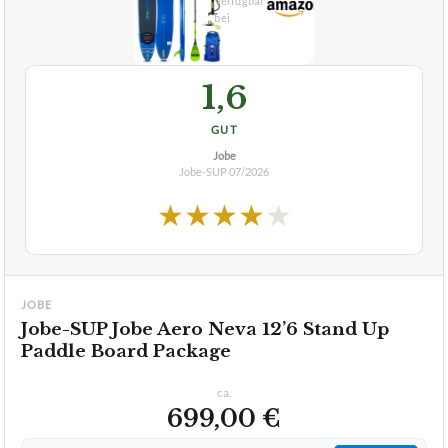
GUT
Jobe
Jobe-SUP
07/2026
★
★
★
★
★
JOBE
Jobe-SUP Jobe Aero Neva 12’6 Stand Up
Paddle Board Package
ca.
699,00 €
ab 699,00 €
Amazon
Zum Angebot »
TECHNISCHE DETAILS
Maße L
381 x 76 x 15 cm
Max. Belastbarkeit
150 kg