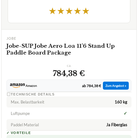
JOBE
Jobe-SUP Jobe Aero Loa 11’6 Stand Up
Paddle Board Package
ca.
784,38 €
ab 784,38 €
Amazon
Zum Angebot »
TECHNISCHE DETAILS
Max. Belastbarkeit
160 kg
✓
Luftpumpe
Paddel Material
Ja Fiberglas
✓
VORTEILE
besonders strapazierfähig
✓
Qualität und Sicherheit durch Heißversiegelung mehrerer
✓
Materiallagen (X-Stitching)
großes Deckpolster für mehr Platz
✓