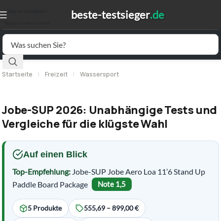
Skip to navigation
Skip to main content
Startseite
|
Freizeit
|
Wassersport
Jobe-SUP 2026: Unabhängige Tests und
Vergleiche für die klügste Wahl
Auf einen Blick
Top-Empfehlung:
Jobe-SUP Jobe Aero Loa 11’6 Stand Up
Paddle Board Package
Note 1,5
5 Produkte
555,69 – 899,00 €