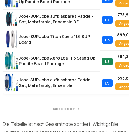
899,00
Jobe-SUP Jobe Titan Kama 11.6 SUP
1.8
Board
Angebo
784,38
Jobe-SUP Jobe Aero Loa 11'6 Stand Up
1.5
Paddle Board Package
Angebo
555,69
Jobe-SUP Jobe aufblasbares Paddel-
1.9
Set, Mehrfarbig, Ensemble
Angebo
Die Tabelle ist nach Gesamtnote sortiert. Wichtig: Die
Touring-Modelle (Aero Neva 12’6″ und Aero Loa 11’6″) sind
eine deutlich andere Liga als die Allround-Sets, beide
haben aber ihre Berechtigung – je nach Einsatzzweck.