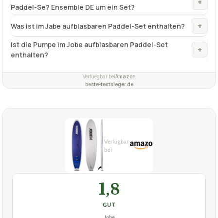
Verfuegbar bei
Amazon
beste-testsieger.de
1,8
GUT
Jobe
Jobe-SUP
07/2026
★
★
★
★
★