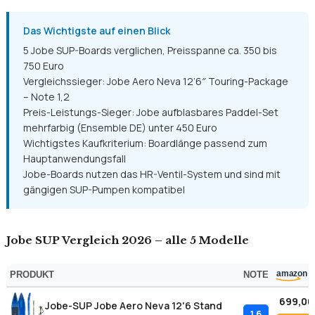
Vergleichssieger: Jobe Aero Neva 12’6″ Touring-Package
– Note 1,2
Preis-Leistungs-Sieger: Jobe aufblasbares Paddel-Set
mehrfarbig (Ensemble DE) unter 450 Euro
Wichtigstes Kaufkriterium: Boardlänge passend zum
Hauptanwendungsfall
Jobe-Boards nutzen das HR-Ventil-System und sind mit
gängigen SUP-Pumpen kompatibel
Jobe SUP Vergleich 2026 – alle 5 Modelle
PRODUKT
NOTE
699,00
Jobe-SUP Jobe Aero Neva 12'6 Stand
1.6
Up Paddle Board Package
Angebo
775,99
Jobe-SUP Jobe aufblasbares Paddel-
1.7
Set, Mehrfarbig, Ensemble DE
Angebo