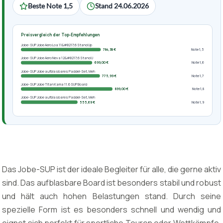
Beste Note 1,5
Stand 24.06.2026
Preisvergleich der Top-Empfehlungen
Jobe-SUP Jobe Aero Loa 11&#8217;6 Stand Up
784,38 €
Note 1,5
Jobe-SUP Jobe Aero Neva 12&#8217;6 Stand U
699,00 €
Note 1,6
Jobe-SUP Jobe aufblasbares Paddel-Set, Meh
775,99 €
Note 1,7
Jobe-SUP Jobe Titan Kama 11.6 SUP Board
899,00 €
Note 1,8
Jobe-SUP Jobe aufblasbares Paddel-Set, Meh
555,69 €
Note 1,9
Das Jobe-SUP ist der ideale Begleiter für alle, die gerne aktiv
sind. Das aufblasbare Board ist besonders stabil und robust
und hält auch hohen Belastungen stand. Durch seine
spezielle Form ist es besonders schnell und wendig und