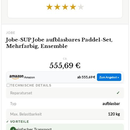
Jobe-SUP Jobe aufblasbares Paddel-Set,
Mehrfarbig, Ensemble
ca.
555,69 €
ab 555,69 €
Amazon
Zum Angebot »
TECHNISCHE DETAILS
✓
Reparaturset
Typ
aufblasbar
Max. Belastbarkeit
120 kg
✓
VORTEILE
einfacher Transport
✓
Qualität und Sicherheit durch Heißverschweißung
✓
mehrerer Materiallagen (X-Stitching)
Fragen und Antworten zu Jobe-SUP Jobe aufblasbares
Paddel-Set, Mehrfarbig, Ensemble