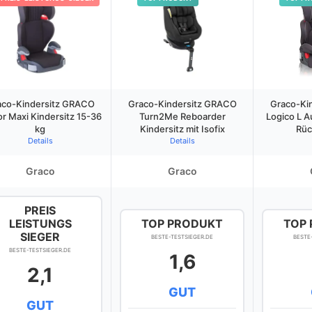
aco-Kindersitz GRACO
Graco-Kindersitz GRACO
Graco-Ki
or Maxi Kindersitz 15-36
Turn2Me Reboarder
Logico L A
kg
Kindersitz mit Isofix
Rüc
Details
Details
Graco
Graco
PREIS
LEISTUNGS
TOP PRODUKT
TOP
SIEGER
BESTE-TESTSIEGER.DE
BESTE
BESTE-TESTSIEGER.DE
1,6
2,1
GUT
GUT