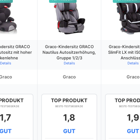
ndersitz GRACO
Graco-Kindersitz GRACO
Graco-Kindersi
utositz mit hoher
Nautilus Autositzerhöhung,
SlimFit LX mit 
kenlehne
Gruppe 1/2/3
Anschlüs
Details
Details
Details
Graco
Graco
Graco
 PRODUKT
TOP PRODUKT
TOP PRO
-TESTSIEGER.DE
BESTE-TESTSIEGER.DE
BESTE-TESTSIEG
1,7
1,8
1,9
GUT
GUT
GUT