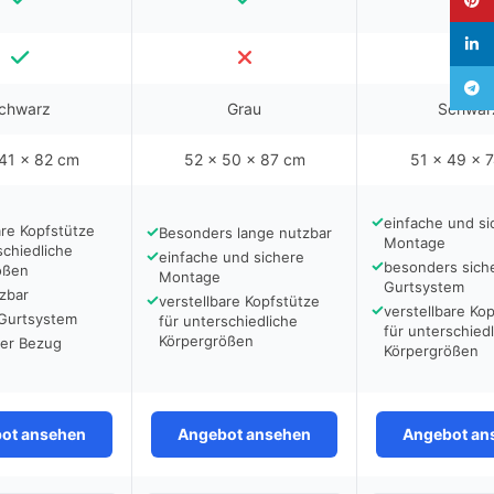
linked
Teleg
chwarz
Grau
Schwar
41 x 82 cm
52 x 50 x 87 cm
51 x 49 x 
✓
einfache und si
are Kopfstütze
✓
Besonders lange nutzbar
Montage
schiedliche
✓
einfache und sichere
✓
besonders sich
ößen
Montage
Gurtsystem
zbar
✓
verstellbare Kopfstütze
✓
verstellbare Ko
 Gurtsystem
für unterschiedliche
für unterschied
Körpergrößen
er Bezug
Körpergrößen
ot ansehen
Angebot ansehen
Angebot an