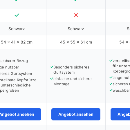
Schwarz
Schwarz
S
54 x 41 x 82 cm
45 x 55 x 61 cm
54 x 
✓
schbarer Bezug
verstellb
für unter
✓
ge nutzbar
Besonders sicheres
Körpergr
Gurtsystem
cheres Gurtsystem
✓
lange nut
✓
einfache und sichere
stellbare Kopfstütze
✓
Montage
sicheres
 unterschiedliche
✓
rpergrößen
waschbar
Angebot ansehen
Angebot ansehen
Angeb