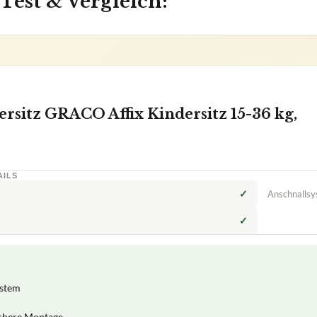
Test & Vergleich:
rsitz GRACO Affix Kindersitz 15-36 kg,
AILS
✓
Anschnalls
✓
ystem
ichere Montage