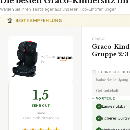
Die besten Graco-Kindersitz im 
Wählen Sie Ihren Testsieger aus unseren Top-Empfehlungen.
🏆
BESTE EMPFEHLUNG
GRACO
Graco-Kinde
Gruppe 2/3
TECHNISCHE DET
Isofix-Besfestigung
1,5
Getränkehalter
✓
VORTEILE
SEHR GUT
Lange nutzbar
✓
Graco
sicheres Gurts
Graco-Kindersitz
08/2026
✓
★
★
★
★
★
einfache und s