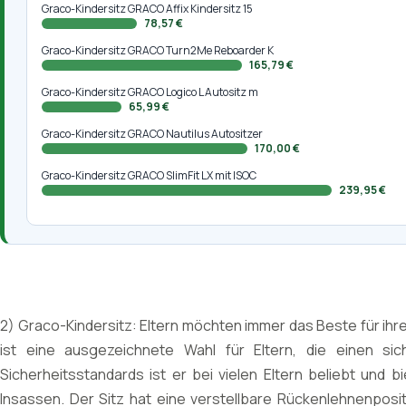
Graco-Kindersitz GRACO Affix Kindersitz 15
78,57 €
Graco-Kindersitz GRACO Turn2Me Reboarder K
165,79 €
Graco-Kindersitz GRACO Logico L Autositz m
65,99 €
Graco-Kindersitz GRACO Nautilus Autositzer
170,00 €
Graco-Kindersitz GRACO SlimFit LX mit ISOC
239,95 €
2) Graco-Kindersitz: Eltern möchten immer das Beste für ihre 
ist eine ausgezeichnete Wahl für Eltern, die einen si
Sicherheitsstandards ist er bei vielen Eltern beliebt und b
Insassen. Der Sitz hat eine verstellbare Rückenlehnenposi