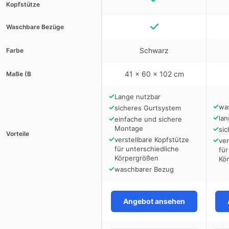
Kopfstütze
Waschbare Bezüge
Schwarz
Farbe
41 x 60 x 102 cm
Maße (B
✓
Lange nutzbar
✓
✓
wa
sicheres Gurtsystem
✓
✓
lan
einfache und sichere
Montage
✓
si
Vorteile
✓
verstellbare Kopfstütze
✓
ver
für unterschiedliche
für
Körpergrößen
Kö
✓
waschbarer Bezug
Angebot ansehen