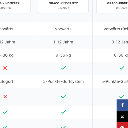
-KINDERSITZ
GRACO-KINDERSITZ
GRACO-KINDE
08/2026
08/2026
08/2026
orwärts
vorwärts
vorwärts rüc
12 Jahre
1-12 Jahre
0-12 Jah
5-36 kg
9-36 kg
0-36 k
utogurt
5-Punkte-Gurtsystem
5-Punkte-Gur
Faceb
X
Pinter