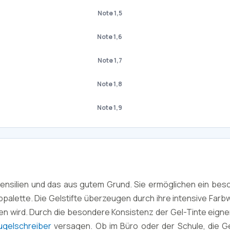
Note 1,5
Note 1,6
Note 1,7
Note 1,8
Note 1,9
utensilien und das aus gutem Grund. Sie ermöglichen ein be
bpalette. Die Gelstifte überzeugen durch ihre intensive Far
 wird. Durch die besondere Konsistenz der Gel-Tinte eignen 
ugelschreiber
versagen. Ob im Büro oder der Schule, die Gel