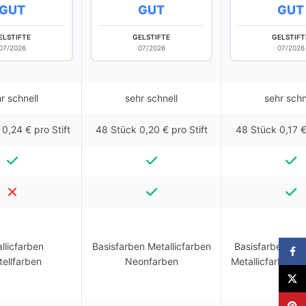
GUT
GUT
GUT
ELSTIFTE
GELSTIFTE
GELSTIFT
07/2026
07/2026
07/2026
r schnell
sehr schnell
sehr schn
0,24 € pro Stift
48 Stück 0,20 € pro Stift
48 Stück 0,17 €
llicfarben
Basisfarben Metallicfarben
Basisfarben Gli
Faceb
tellfarben
Neonfarben
Metallicfarben 
X
Pinter