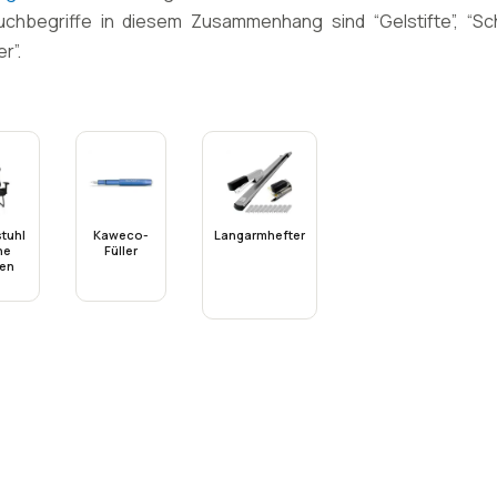
begriffe in diesem Zusammenhang sind “Gelstifte”, “Schre
r”.
tuhl
Kaweco-
Langarmhefter
ne
Füller
len