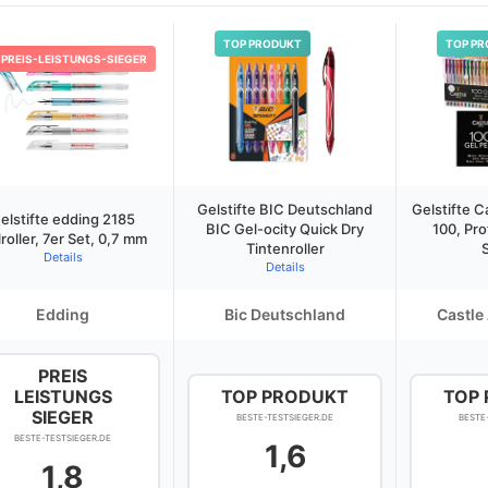
TOP PRODUKT
TOP PR
PREIS-LEISTUNGS-SIEGER
Gelstifte BIC Deutschland
Gelstifte C
elstifte edding 2185
BIC Gel-ocity Quick Dry
100, Pro
roller, 7er Set, 0,7 mm
Tintenroller
Details
Details
Edding
Bic Deutschland
Castle
PREIS
LEISTUNGS
TOP PRODUKT
TOP
SIEGER
BESTE-TESTSIEGER.DE
BESTE
BESTE-TESTSIEGER.DE
1,6
1,8