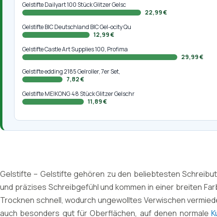
Gelstifte Dailyart 100 Stück Glitzer Gelsc
22,99 €
Gelstifte BIC Deutschland BIC Gel-ocity Qu
12,99 €
Gelstifte Castle Art Supplies 100, Profima
29,99 €
Gelstifte edding 2185 Gelroller, 7er Set,
7,82 €
Gelstifte MEIKONG 48 Stück Glitzer Gelschr
11,89 €
Gelstifte – Gelstifte gehören zu den beliebtesten Schreib
und präzises Schreibgefühl und kommen in einer breiten Far
Trocknen schnell, wodurch ungewolltes Verwischen vermieden
auch besonders gut für Oberflächen, auf denen normale
K