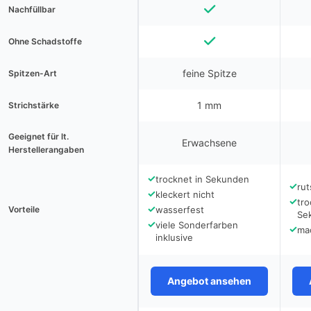
Nachfüllbar
Ohne Schadstoffe
feine Spitze
Spitzen-Art
1 mm
Strichstärke
Geeignet für lt.
Erwachsene
Herstellerangaben
✓
trocknet in Sekunden
✓
rut
✓
kleckert nicht
✓
tro
✓
Vorteile
wasserfest
Se
✓
viele Sonderfarben
✓
ma
inklusive
Angebot ansehen