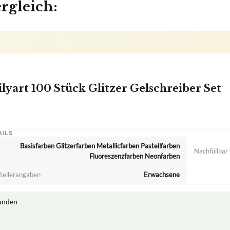
ergleich:
ilyart 100 Stück Glitzer Gelschreiber Set
AILS
Basisfarben Glitzerfarben Metallicfarben Pastellfarben
Nachfüllbar
Fluoreszenzfarben Neonfarben
stellerangaben
Erwachsene
kunden