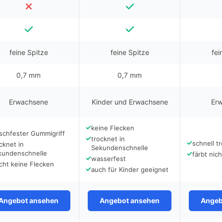
feine Spitze
feine Spitze
fei
0,7 mm
0,7 mm
Erwachsene
Kinder und Erwachsene
Er
✓
keine Flecken
schfester Gummigriff
✓
trocknet in
✓
schnell t
cknet in
Sekundenschnelle
kundenschnelle
✓
färbt nich
✓
wasserfest
cht keine Flecken
✓
auch für Kinder geeignet
Angebot ansehen
Angebot ansehen
Angeb