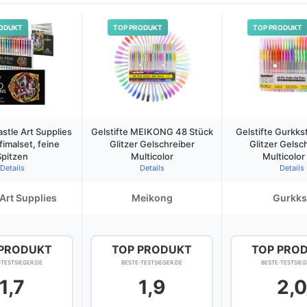
ODUKT
TOP PRODUKT
TOP PRODUKT
astle Art Supplies
Gelstifte MEIKONG 48 Stück
Gelstifte Gurkks
fimalset, feine
Glitzer Gelschreiber
Glitzer Gelsc
Spitzen
Multicolor
Multicolor
Details
Details
Details
 Art Supplies
Meikong
Gurkks
 PRODUKT
TOP PRODUKT
TOP PRO
-TESTSIEGER.DE
BESTE-TESTSIEGER.DE
BESTE-TESTSIEG
1,7
1,9
2,0