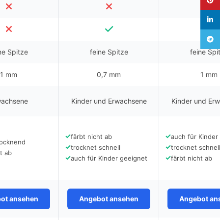
linked
Teleg
ne Spitze
feine Spitze
feine Spi
1 mm
0,7 mm
1 mm
wachsene
Kinder und Erwachsene
Kinder und Er
✓
✓
färbt nicht ab
auch für Kinder
rocknend
✓
✓
trocknet schnell
trocknet schnel
t ab
✓
✓
auch für Kinder geeignet
färbt nicht ab
ot ansehen
Angebot ansehen
Angebot an