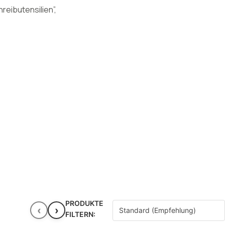
ibutensilien”,
PRODUKTE
‹
›
FILTERN: