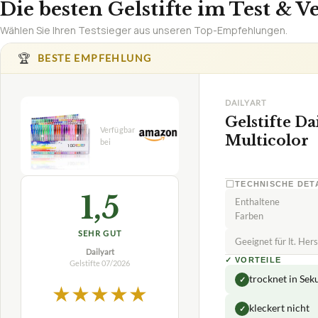
Die besten Gelstifte im Test & V
Wählen Sie Ihren Testsieger aus unseren Top-Empfehlungen.
🏆
BESTE EMPFEHLUNG
DAILYART
Gelstifte Da
Multicolor
TECHNISCHE DET
1,5
Enthaltene
Farben
SEHR GUT
Geeignet für lt. Her
Dailyart
✓
VORTEILE
Gelstifte
07/2026
trocknet in Se
✓
★
★
★
★
★
kleckert nicht
✓