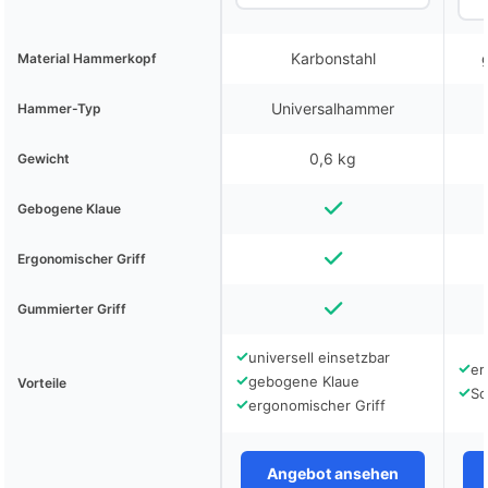
Karbonstahl
Material Hammerkopf
Universalhammer
Hammer-Typ
0,6 kg
Gewicht
Gebogene Klaue
Ergonomischer Griff
Gummierter Griff
✓
universell einsetzbar
✓
er
✓
gebogene Klaue
Vorteile
✓
Sc
✓
ergonomischer Griff
Angebot ansehen