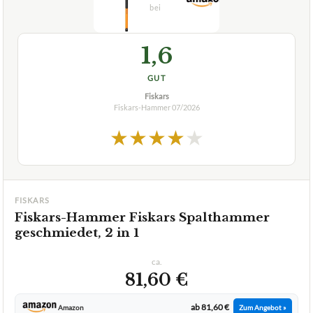
1,6
GUT
Fiskars
Fiskars-Hammer
07/2026
★
★
★
★
★
FISKARS
Fiskars-Hammer Fiskars Spalthammer
geschmiedet, 2 in 1
ca.
81,60 €
ab 81,60 €
Amazon
Zum Angebot »