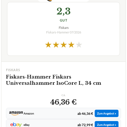
2,3
GUT
Fiskars
Fiskars-Hammer
07/2026
★
★
★
★
★
FISKARS
Fiskars-Hammer Fiskars
Universalhammer IsoCore L, 34 cm
ca.
46,36 €
ab 46,36 €
Amazon
Zum Angebot »
ab 72,99 €
eBay
Zum Angebot »