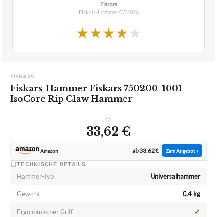
Fiskars
Fiskars-Hammer
07/2026
★
★
★
★
★
FISKARS
Fiskars-Hammer Fiskars 750200-1001
IsoCore Rip Claw Hammer
ca.
33,62 €
ab 33,62 €
Amazon
Zum Angebot »
TECHNISCHE DETAILS
Hammer-Typ
Universalhammer
Gewicht
0,4 kg
✓
Ergonomischer Griff