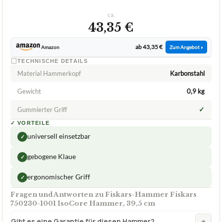
ca.
43,35 €
ab 43,35 €
Amazon
Zum Angebot »
TECHNISCHE DETAILS
Material Hammerkopf
Karbonstahl
Gewicht
0,9 kg
✓
Gummierter Griff
✓
VORTEILE
universell einsetzbar
✓
gebogene Klaue
✓
ergonomischer Griff
✓
Fragen und Antworten zu Fiskars-Hammer Fiskars
750230-1001 IsoCore Hammer, 39,5 cm
+
Gibt es eine Garantie für diesen Hammer?