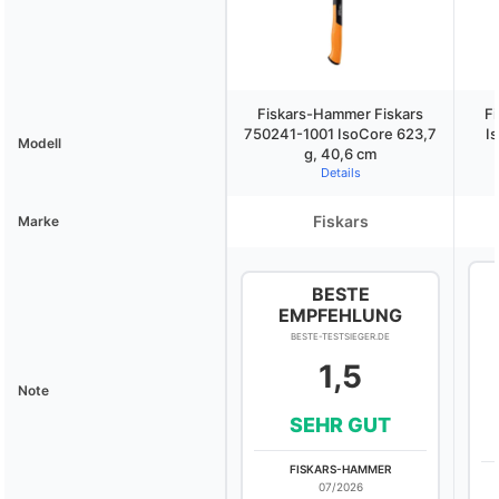
Fiskars-Hammer Fiskars
F
750241-1001 IsoCore 623,7
I
Modell
g, 40,6 cm
Details
Fiskars
Marke
BESTE
EMPFEHLUNG
BESTE-TESTSIEGER.DE
1,5
Note
SEHR GUT
FISKARS-HAMMER
07/2026