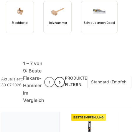
Stechbeitel
Holzhammer
Schraubenschlüssel
1 – 7 von
9: Beste
Fiskars-
PRODUKTE
Aktualisiert:
‹
›
FILTERN:
30.07.2026
Hammer
im
Vergleich
BESTE EMPFEHLUNG