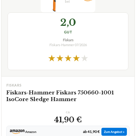
2,0
GUT
Fiskars
Fiskars-Hammer
07/2026
★
★
★
★
★
FISKARS
Fiskars-Hammer Fiskars 750660-1001
IsoCore Sledge Hammer
ca.
41,90 €
ab 41,90 €
Amazon
Zum Angebot »