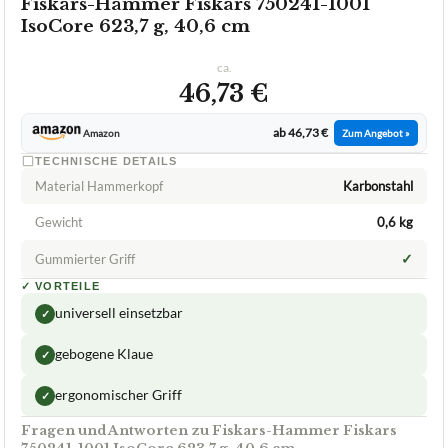
Fiskars-Hammer Fiskars 750241-1001
IsoCore 623,7 g, 40,6 cm
ca.
46,73 €
ab 46,73 €
Amazon
Zum Angebot »
TECHNISCHE DETAILS
Material Hammerkopf
Karbonstahl
Gewicht
0,6 kg
✓
Gummierter Griff
✓
VORTEILE
universell einsetzbar
✓
gebogene Klaue
✓
ergonomischer Griff
✓
Fragen und Antworten zu Fiskars-Hammer Fiskars