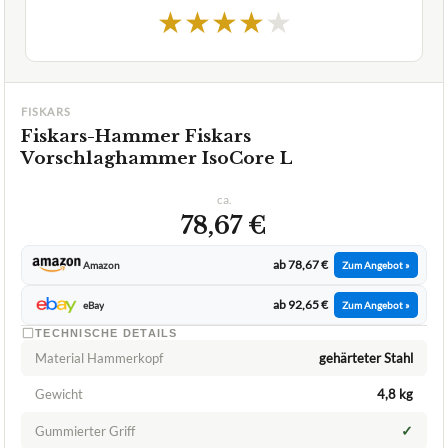
★
★
★
★
★
FISKARS
Fiskars-Hammer Fiskars
Vorschlaghammer IsoCore L
ca.
78,67 €
ab 78,67 €
Amazon
Zum Angebot »
ab 92,65 €
eBay
Zum Angebot »
TECHNISCHE DETAILS
Material Hammerkopf
gehärteter Stahl
Gewicht
4,8 kg
✓
Gummierter Griff