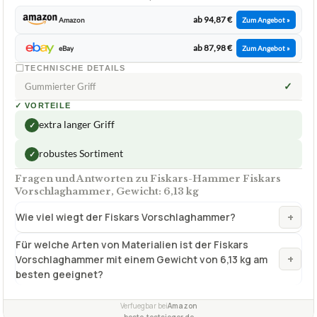
ab 94,87 €
Amazon
Zum Angebot »
ab 87,98 €
eBay
Zum Angebot »
TECHNISCHE DETAILS
✓
Gummierter Griff
✓
VORTEILE
extra langer Griff
✓
robustes Sortiment
✓
Fragen und Antworten zu Fiskars-Hammer Fiskars
Vorschlaghammer, Gewicht: 6,13 kg
+
Wie viel wiegt der Fiskars Vorschlaghammer?
Für welche Arten von Materialien ist der Fiskars
+
Vorschlaghammer mit einem Gewicht von 6,13 kg am
besten geeignet?
Verfuegbar bei
Amazon
beste-testsieger.de