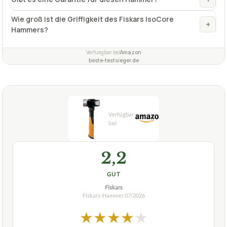
Wie groß ist die Griffigkeit des Fiskars IsoCore
+
Hammers?
Verfuegbar bei
Amazon
beste-testsieger.de
2,2
GUT
Fiskars
Fiskars-Hammer
07/2026
★
★
★
★
★