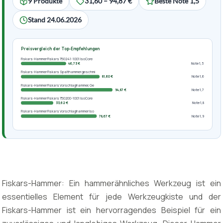
9 Produkte
31,60 – 94,87 €
Beste Note 1,5
Stand 24.06.2026
Preisvergleich der Top-Empfehlungen
Fiskars-Hammer Fiskars 750241-1001 IsoCore
46,73 €
Note 1,5
Fiskars-Hammer Fiskars Spalthammer geschmi
81,60 €
Note 1,6
Fiskars-Hammer Fiskars Vorschlaghammer, Ge
94,87 €
Note 1,7
Fiskars-Hammer Fiskars 750200-1001 IsoCore
33,62 €
Note 1,8
Fiskars-Hammer Fiskars Vorschlaghammer Iso
78,67 €
Note 1,9
Fiskars-Hammer: Ein hammerähnliches Werkzeug ist ein
essentielles Element für jede Werkzeugkiste und der
Fiskars-Hammer ist ein hervorragendes Beispiel für ein