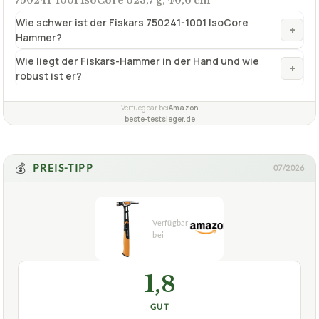
750241-1001 IsoCore 623,7 g, 40,6 cm
Wie schwer ist der Fiskars 750241-1001 IsoCore
+
Hammer?
Wie liegt der Fiskars-Hammer in der Hand und wie
+
robust ist er?
Verfuegbar bei
Amazon
beste-testsieger.de
💰
PREIS-TIPP
07/2026
1,8
GUT