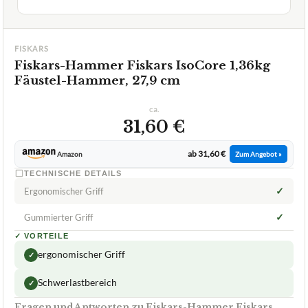
FISKARS
Fiskars-Hammer Fiskars IsoCore 1,36kg
Fäustel-Hammer, 27,9 cm
ca.
31,60 €
ab 31,60 €
Amazon
Zum Angebot »
TECHNISCHE DETAILS
✓
Ergonomischer Griff
✓
Gummierter Griff
✓
VORTEILE
ergonomischer Griff
✓
Schwerlastbereich
✓
Fragen und Antworten zu Fiskars-Hammer Fiskars