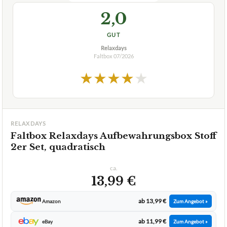
★
★
★
★
★
RELAXDAYS
Faltbox Relaxdays Aufbewahrungsbox Stoff
2er Set, quadratisch
ca.
13,99 €
ab 13,99 €
Amazon
Zum Angebot »
ab 11,99 €
eBay
Zum Angebot »
TECHNISCHE DETAILS
Maße L
30 x 30 x 30 cm
Menge Preis pro Box
2 Boxen5,00 € pro Box
✓
VORTEILE