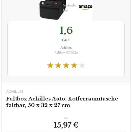
GUT
Achilles
Faltbox
07/2026
★
★
★
★
★
ACHILLES
Faltbox Achilles Auto, Kofferraumtasche
faltbar, 50 x 32 x 27 cm
ca.
15,97 €
ab 15,97 €
Amazon
Zum Angebot »
ab 18,95 €
eBay
Zum Angebot »
TECHNISCHE DETAILS
Menge Preis pro Box
1 Box15,99 € pro Box