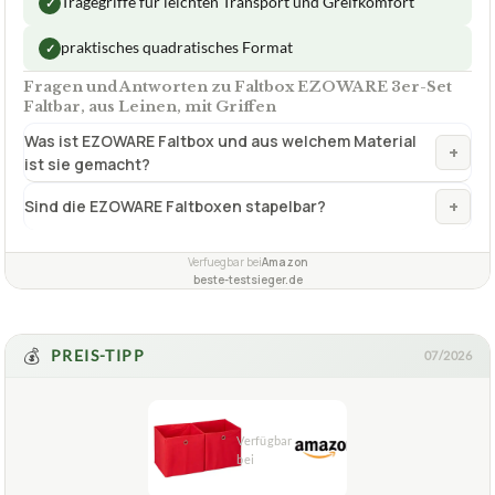
Was ist EZOWARE Faltbox und aus welchem Material
+
ist sie gemacht?
+
Sind die EZOWARE Faltboxen stapelbar?
Verfuegbar bei
Amazon
beste-testsieger.de
💰
PREIS-TIPP
07/2026
2,0
GUT
Relaxdays
Faltbox
07/2026