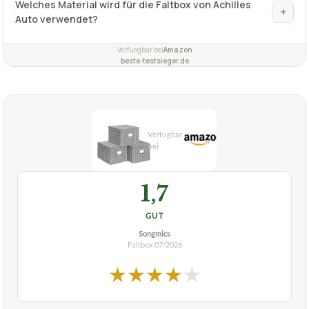
1,7
GUT
Songmics
Faltbox
07/2026
★
★
★
★
★
SONGMICS
Faltbox SONGMICS, 3er Set,
Aufbewahrungsbox mit Deckel