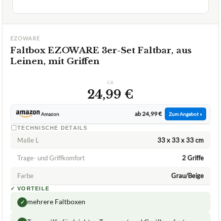
Leinen, mit Griffen
ca.
24,99 €
ab 24,99 €
Amazon
Zum Angebot »
TECHNISCHE DETAILS
Maße L
33 x 33 x 33 cm
Trage- und Griffkomfort
2 Griffe
Farbe
Grau/Beige
✓
VORTEILE
mehrere Faltboxen
✓
Tragegriffe für leichten Transport und Greifkomfort
✓
praktisches quadratisches Format
✓
Fragen und Antworten zu Faltbox EZOWARE 3er-Set
Faltbar, aus Leinen, mit Griffen