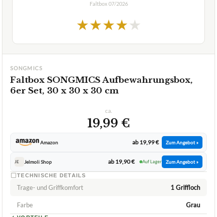
SONGMICS
Faltbox SONGMICS Aufbewahrungsbox,
6er Set, 30 x 30 x 30 cm
ca.
19,99 €
ab 19,99 €
Amazon
Zum Angebot »
ab 19,90 €
Jelmoli Shop
Auf Lager
Zum Angebot »
JE
TECHNISCHE DETAILS
Trage- und Griffkomfort
1 Griffloch
Farbe
Grau
✓
VORTEILE
praktisches quadratisches Format
✓
viele Faltschachteln
✓
Fragen und Antworten zu Faltbox SONGMICS