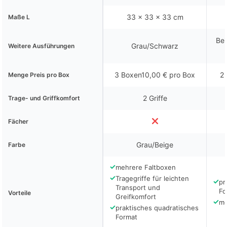
33 x 33 x 33 cm
Maße L
Bei
Grau/Schwarz
Weitere Ausführungen
3 Boxen10,00 € pro Box
2 
Menge Preis pro Box
2 Griffe
Trage- und Griffkomfort
Fächer
Grau/Beige
Farbe
✓
mehrere Faltboxen
✓
Tragegriffe für leichten
✓
pr
Transport und
Fo
Vorteile
Greifkomfort
✓
me
✓
praktisches quadratisches
Format