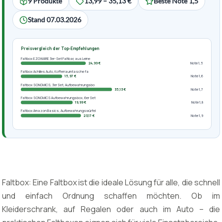
9 Produkte
13,99 – 35,13 €
Beste Note 1,5
Stand 07.03.2026
Preisvergleich der Top-Empfehlungen
Faltbox EZOWARE 3er-Set Faltbar, aus Leine
24,99 €
Note 1,5
Faltbox Achilles Auto, Kofferraumtasche fa
15,97 €
Note 1,6
Faltbox SONGMICS, 3er Set, Aufbewahrungsbo
35,13 €
Note 1,7
Faltbox SONGMICS Aufbewahrungsbox, 6er Set
19,99 €
Note 1,8
Faltbox Amazon Basics, Aufbewahrungswürfel
23,17 €
Note 1,9
Faltbox: Eine Faltbox ist die ideale Lösung für alle, die schnell
und einfach Ordnung schaffen möchten. Ob im
Kleiderschrank, auf Regalen oder auch im Auto – die