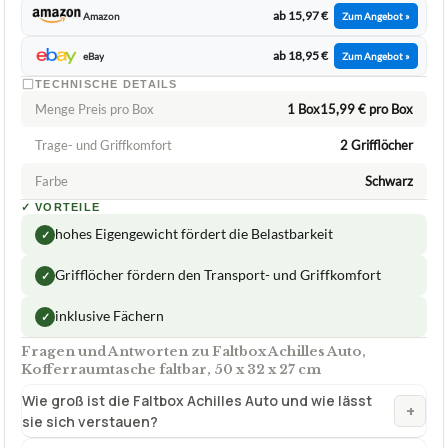
Trage- und Griffkomfort
2 Grifflöcher
Farbe
Schwarz
✓
VORTEILE
hohes Eigengewicht fördert die Belastbarkeit
✓
Grifflöcher fördern den Transport- und Griffkomfort
✓
inklusive Fächern
✓
Fragen und Antworten zu Faltbox Achilles Auto,
Kofferraumtasche faltbar, 50 x 32 x 27 cm
Wie groß ist die Faltbox Achilles Auto und wie lässt
+
sie sich verstauen?
Welches Material wird für die Faltbox von Achilles
+
Auto verwendet?
Verfuegbar bei
Amazon
beste-testsieger.de