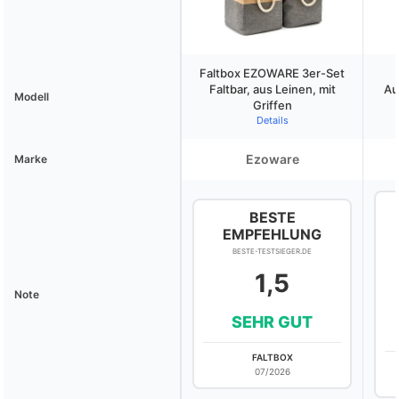
Faltbox EZOWARE 3er-Set
Faltbar, aus Leinen, mit
Au
Modell
Griffen
Details
Ezoware
Marke
BESTE
EMPFEHLUNG
BESTE-TESTSIEGER.DE
1,5
Note
SEHR GUT
FALTBOX
07/2026