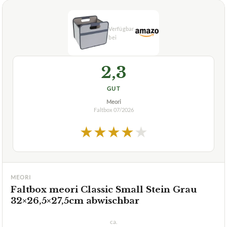
2,3
GUT
Meori
Faltbox
07/2026
★
★
★
★
★
MEORI
Faltbox meori Classic Small Stein Grau
32×26,5×27,5cm abwischbar
ca.
26,10 €
ab 26,10 €
Amazon
Zum Angebot »
TECHNISCHE DETAILS
Trage- und Griffkomfort
2 Grifflöcher