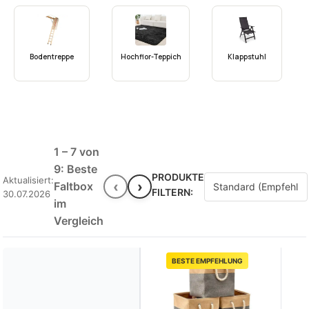
Bodentreppe
Hochflor-Teppich
Klappstuhl
1 – 7 von
9: Beste
PRODUKTE
Aktualisiert:
‹
›
Faltbox
FILTERN:
30.07.2026
im
Vergleich
BESTE EMPFEHLUNG