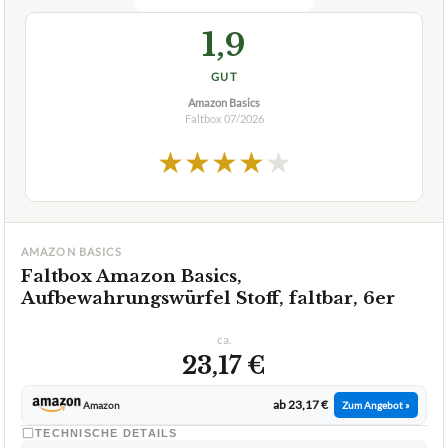
Faltbox
07/2026
★
★
★
★
★
AMAZON BASICS
Faltbox Amazon Basics,
Aufbewahrungswürfel Stoff, faltbar, 6er
ca.
23,17 €
ab 23,17 €
Amazon
Zum Angebot »
TECHNISCHE DETAILS
Trage- und Griffkomfort
1 Griffloch
Farbe
Rot
✓
VORTEILE
viele Faltschachteln
✓