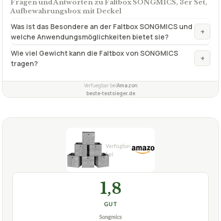
+
tragen?
Verfuegbar bei
Amazon
beste-testsieger.de
1,8
GUT
Songmics
Faltbox
07/2026
★
★
★
★
★