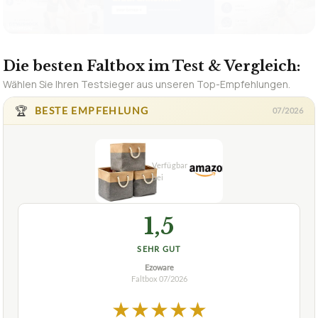
Wählen Sie Ihren Testsieger aus unseren Top-Empfehlungen.
🏆
BESTE EMPFEHLUNG
07/2026
1,5
SEHR GUT
Ezoware
Faltbox
07/2026
★
★
★
★
★
EZOWARE
Faltbox EZOWARE 3er-Set Faltbar, aus