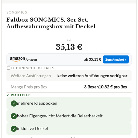
ca.
35,13 €
ab 35,13 €
Amazon
Zum Angebot »
TECHNISCHE DETAILS
Weitere Ausführungen
keine weiteren Ausführungen verfügbar
Menge Preis pro Box
3 Boxen10,82 € pro Box
✓
VORTEILE
mehrere Klappboxen
✓
hohes Eigengewicht fördert die Belastbarkeit
✓
inklusive Deckel
✓
Fragen und Antworten zu Faltbox SONGMICS, 3er Set,
Aufbewahrungsbox mit Deckel
Was ist das Besondere an der Faltbox SONGMICS und
+
welche Anwendungsmöglichkeiten bietet sie?
Wie viel Gewicht kann die Faltbox von SONGMICS