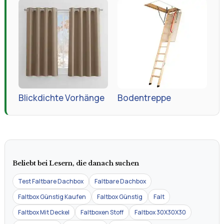
Blickdichte Vorhänge
Bodentreppe
Beliebt bei Lesern, die danach suchen
Test Faltbare Dachbox
Faltbare Dachbox
Faltbox Günstig Kaufen
Faltbox Günstig
Falt
Faltbox Mit Deckel
Faltboxen Stoff
Faltbox 30X30X30
Faltbox Hund
Faltbox Tedi
Faltbox Ikea
Faltbox Mit Schubladen
Faltboxen Stoff Tedi
Faltbare Bollerwagen
Ritter Sport Faltbox Kaufen
Faltboxen