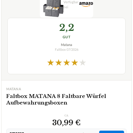
GUT
Matana
Faltbox
07/2026
★
★
★
★
★
MATANA
Faltbox MATANA 8 Faltbare Würfel
Aufbewahrungsboxen
ca.
30,99 €
ab 30,99 €
Amazon
Zum Angebot »
TECHNISCHE DETAILS
Maße L
28 x 28 x 28 cm
Weitere Ausführungen
keine weiteren Ausführungen verfügbar