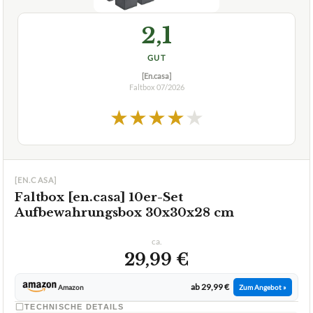
Faltbox
07/2026
★
★
★
★
★
[EN.CASA]
Faltbox [en.casa] 10er-Set
Aufbewahrungsbox 30x30x28 cm
ca.
29,99 €
ab 29,99 €
Amazon
Zum Angebot »
TECHNISCHE DETAILS
Menge Preis pro Box
10 Boxen4,40 € pro Box
Trage- und Griffkomfort
1 Griffloch
Farbe
Grau
✓
VORTEILE