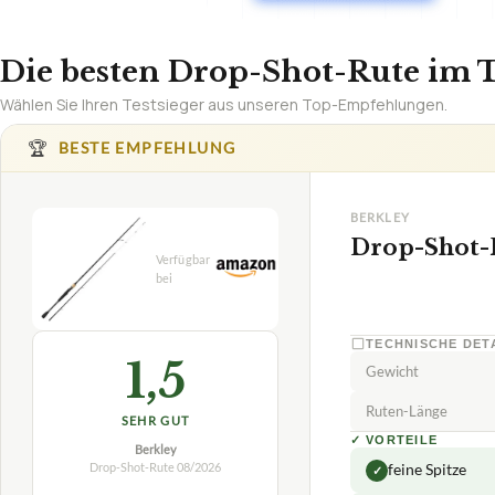
Die besten Drop-Shot-Rute im T
Wählen Sie Ihren Testsieger aus unseren Top-Empfehlungen.
🏆
BESTE EMPFEHLUNG
BERKLEY
Drop-Shot-
TECHNISCHE DET
1,5
Gewicht
Ruten-Länge
SEHR GUT
✓
VORTEILE
Berkley
Drop-Shot-Rute
08/2026
feine Spitze
✓