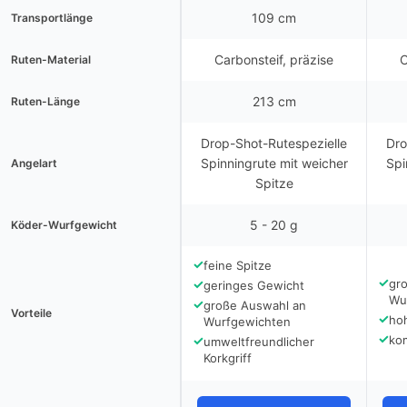
109 cm
Transportlänge
Carbonsteif, präzise
C
Ruten-Material
213 cm
Ruten-Länge
Drop-Shot-Rutespezielle
Dro
Spinningrute mit weicher
Spi
Angelart
Spitze
5 - 20 g
Köder-Wurfgewicht
✓
feine Spitze
✓
✓
gr
geringes Gewicht
Wu
✓
große Auswahl an
Vorteile
✓
ho
Wurfgewichten
✓
✓
kom
umweltfreundlicher
Korkgriff