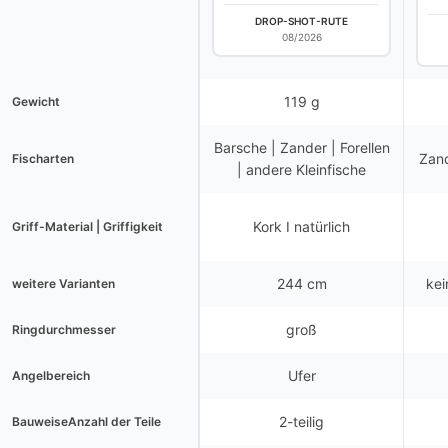
DROP-SHOT-RUTE
08/2026
119 g
Gewicht
Barsche | Zander | Forellen
Zand
Fischarten
| andere Kleinfische
Kork I natürlich
Griff-Material | Griffigkeit
244 cm
kei
weitere Varianten
groß
Ringdurchmesser
Ufer
Angelbereich
2-teilig
BauweiseAnzahl der Teile