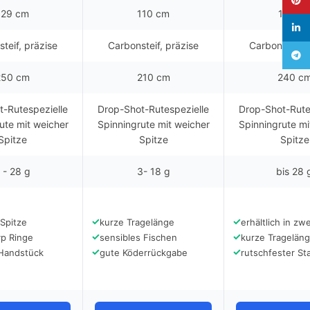
129 cm
110 cm
120 c
linked
teif, präzise
Carbonsteif, präzise
Carbonsteif, 
Teleg
250 cm
210 cm
240 c
-Rutespezielle
Drop-Shot-Rutespezielle
Drop-Shot-Rute
ute mit weicher
Spinningrute mit weicher
Spinningrute mi
Spitze
Spitze
Spitze
 - 28 g
3- 18 g
bis 28 
✓
✓
 Spitze
kurze Tragelänge
erhältlich in zw
✓
✓
yp Ringe
sensibles Fischen
kurze Tragelän
✓
✓
 Handstück
gute Köderrückgabe
rutschfester St