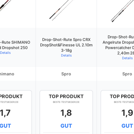
Drop-Shot-Ru
Drop-Shot-Rute Spro CRX
t-Rute SHIMANO
Angelrute Drops
DropShot&Finesse UL 2.10m
d Dropshot 250
Powercatcher 
3-18g
Details
2,40m 2
Details
Details
himano
Spro
Spro
 PRODUKT
TOP PRODUKT
TOP PRO
-TESTSIEGER.DE
BESTE-TESTSIEGER.DE
BESTE-TESTSIEG
1,7
1,8
1,9
GUT
GUT
GUT