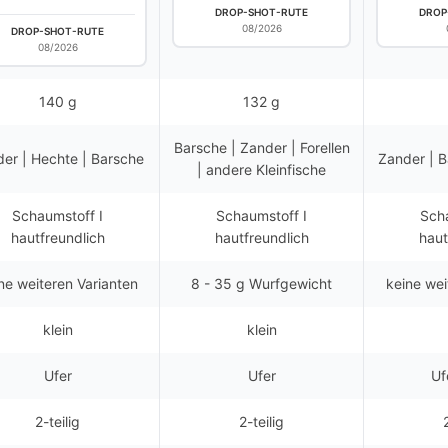
DROP-SHOT-RUTE
DROP
08/2026
DROP-SHOT-RUTE
08/2026
140 g
132 g
Barsche | Zander | Forellen
er | Hechte | Barsche
Zander | B
| andere Kleinfische
Schaumstoff I
Schaumstoff I
Scha
hautfreundlich
hautfreundlich
haut
ne weiteren Varianten
8 - 35 g Wurfgewicht
keine wei
klein
klein
Ufer
Ufer
Uf
2-teilig
2-teilig