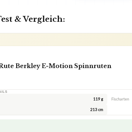
est & Vergleich:
Rute Berkley E-Motion Spinnruten
AILS
119 g
Fischarten
213 cm