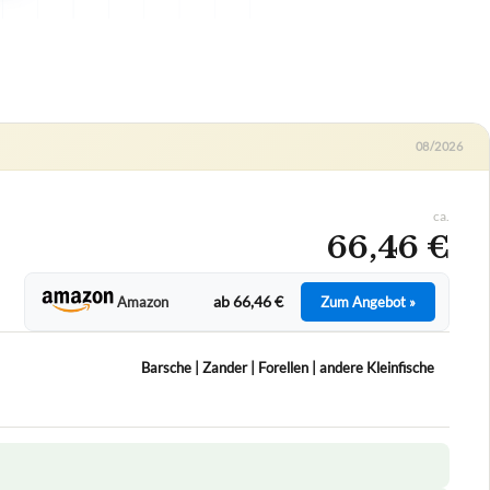
08/2026
ca.
66,46 €
ab 66,46 €
Amazon
Zum Angebot »
Barsche | Zander | Forellen | andere Kleinfische