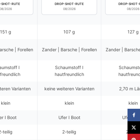
-SHOT-RUTE
DROP-SHOT-RUTE
DROP-SHOT-
08/2026
08/2026
08/2026
151 g
107 g
127 g
arsche | Forellen
Zander | Barsche | Forellen
Zander | Barsche
umstoff I
Schaumstoff I
Schaumsto
freundlich
hautfreundlich
hautfreund
teren Varianten
keine weiteren Varianten
2,70 m Lä
klein
klein
klein
Faceb
er I Boot
Ufer I Boot
Ufer I Bo
X
2-teilig
2-teilig
2-teilig
Pinter