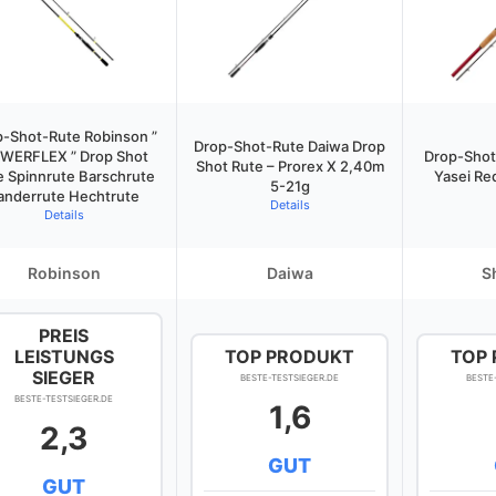
p-Shot-Rute Robinson ”
Drop-Shot-Rute Daiwa Drop
WERFLEX ” Drop Shot
Drop-Sho
Shot Rute – Prorex X 2,40m
e Spinnrute Barschrute
Yasei Re
5-21g
anderrute Hechtrute
Details
Details
Robinson
Daiwa
S
PREIS
LEISTUNGS
TOP PRODUKT
TOP
SIEGER
BESTE-TESTSIEGER.DE
BESTE
BESTE-TESTSIEGER.DE
1,6
2,3
GUT
GUT