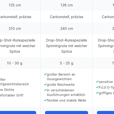
125 cm
126 cm
arbonsteif, präzise
Carbonsteif, präzise
Carbons
210 cm
240 cm
p-Shot-Rutespezielle
Drop-Shot-Rutespezielle
Drop-Shot
nningrute mit weicher
Spinningrute mit weicher
Spinningr
Spitze
Spitze
10 - 30 g
5 - 25 g
7
✓
großer Bereich an
Gussgewichten
oßer
✓
sensitive
rfgewichtsbereich
✓
große Reichweite
✓
FUJI O-T
he Dichte
✓
in verschiedenen
✓
griffiges
Ausführungen erhältlich
fortabler Griff
✓
flexible und stabile Welle