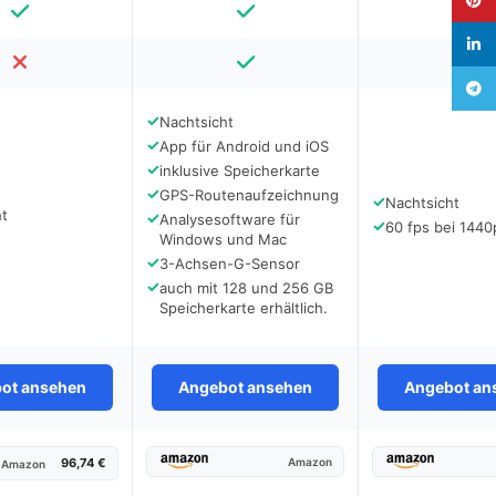
linked
Teleg
✓
Nachtsicht
✓
App für Android und iOS
✓
inklusive Speicherkarte
✓
GPS-Routenaufzeichnung
✓
Nachtsicht
ht
✓
Analysesoftware für
✓
60 fps bei 1440
Windows und Mac
✓
3-Achsen-G-Sensor
✓
auch mit 128 und 256 GB
Speicherkarte erhältlich.
ot ansehen
Angebot ansehen
Angebot an
96,74 €
Amazon
Amazon