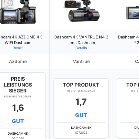
shcam 4K AZDOME 4K
Dashcam 4K VANTRUE N4 3
Dashcam 4
WiFi Dashcam
Lens Dashcam
* 
Details
Details
Azdome
Vantrue
C
PREIS
LEISTUNGS
TOP PRODUKT
TOP
SIEGER
BESTE-TESTSIEGER.DE
BESTE
BESTE-TESTSIEGER.DE
1,7
1,6
GUT
GUT
DASHCAM 4K
DA
07/2026
DASHCAM 4K
07/2026