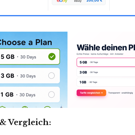
200,00 €
eBay
& Vergleich: