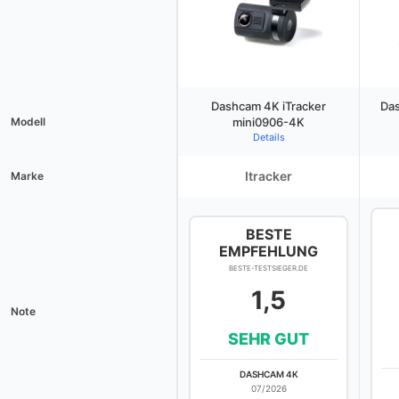
Dashcam 4K iTracker
Da
Modell
mini0906-4K
Details
Itracker
Marke
BESTE
EMPFEHLUNG
BESTE-TESTSIEGER.DE
1,5
Note
SEHR GUT
DASHCAM 4K
07/2026