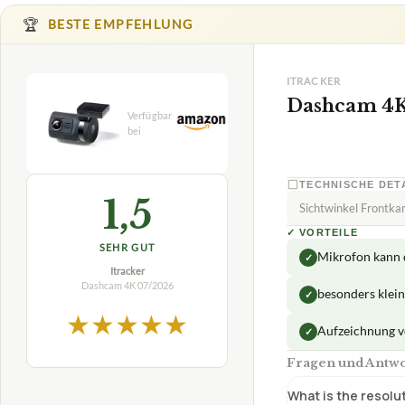
🏆
BESTE EMPFEHLUNG
ITRACKER
Dashcam 4K
TECHNISCHE DET
1,5
Sichtwinkel Frontk
✓
VORTEILE
SEHR GUT
Mikrofon kann 
✓
Itracker
Dashcam 4K
07/2026
besonders klein
✓
★
★
★
★
★
Aufzeichnung 
✓
Fragen und Antw
What is the resolu