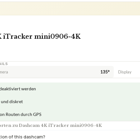
 iTracker mini0906-4K
AILS
amera
135°
Display
deaktiviert werden
 und diskret
von Routen durch GPS
orten zu Dashcam 4K iTracker mini0906-4K
tion of this dashcam?