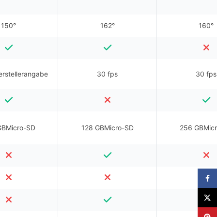
150°
162°
160°
erstellerangabe
30 fps
30 fps
GBMicro-SD
128 GBMicro-SD
256 GBMic
Faceb
X
Pinter