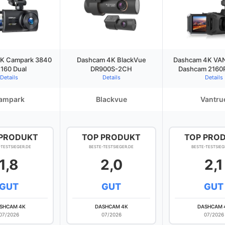
K Campark 3840
Dashcam 4K BlackVue
Dashcam 4K VA
2160 Dual
DR900S-2CH
Dashcam 2160
Details
Details
Details
ampark
Blackvue
Vantru
 PRODUKT
TOP PRODUKT
TOP PRO
-TESTSIEGER.DE
BESTE-TESTSIEGER.DE
BESTE-TESTSIEG
1,8
2,0
2,1
GUT
GUT
GUT
SHCAM 4K
DASHCAM 4K
DASHCAM 
07/2026
07/2026
07/2026