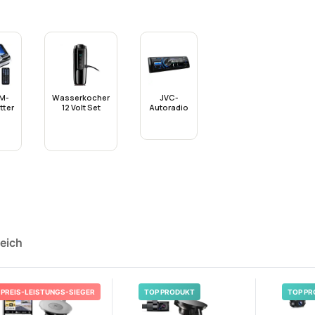
M-
Wasserkocher
JVC-
tter
12 Volt Set
Autoradio
leich
PREIS-LEISTUNGS-SIEGER
TOP PRODUKT
TOP PR