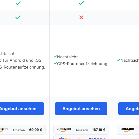
chtsicht
✓
Nachtsicht
✓
 für Android und iOS
Nachtsic
✓
GPS-Routenaufzeichnung
S-Routenaufzeichnung.
Angebot ansehen
Angebot ansehen
Angeb
69,99 €
187,19 €
Amazon
Amazon