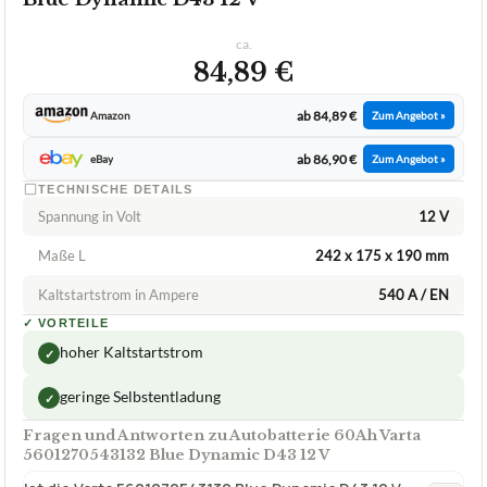
ca.
84,89 €
ab 84,89 €
Amazon
Zum Angebot »
ab 86,90 €
eBay
Zum Angebot »
TECHNISCHE DETAILS
Spannung in Volt
12 V
Maße L
242 x 175 x 190 mm
Kaltstartstrom in Ampere
540 A / EN
✓
VORTEILE
hoher Kaltstartstrom
✓
geringe Selbstentladung
✓
Fragen und Antworten zu Autobatterie 60Ah Varta
5601270543132 Blue Dynamic D43 12 V