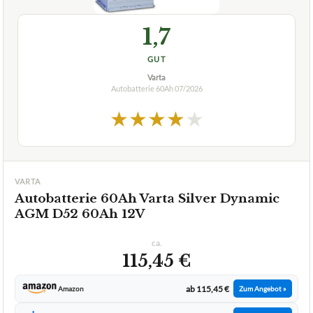
1,7
GUT
Varta
Autobatterie 60Ah
07/2026
★
★
★
★
★
VARTA
Autobatterie 60Ah Varta Silver Dynamic
AGM D52 60Ah 12V
ca.
115,45 €
ab 115,45 €
Amazon
Zum Angebot »