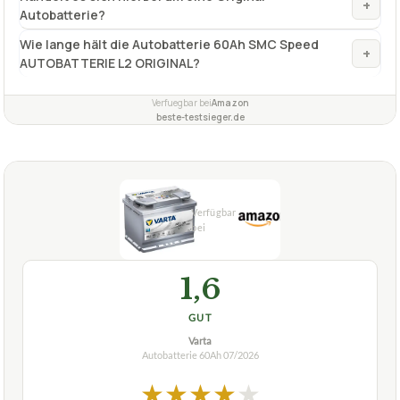
+
Autobatterie?
Wie lange hält die Autobatterie 60Ah SMC Speed
+
AUTOBATTERIE L2 ORIGINAL?
Verfuegbar bei
Amazon
beste-testsieger.de
1,6
GUT
Varta
Autobatterie 60Ah
07/2026
★
★
★
★
★