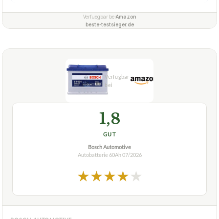
Verfuegbar bei
Amazon
beste-testsieger.de
1,8
GUT
Bosch Automotive
Autobatterie 60Ah
07/2026
★
★
★
★
★