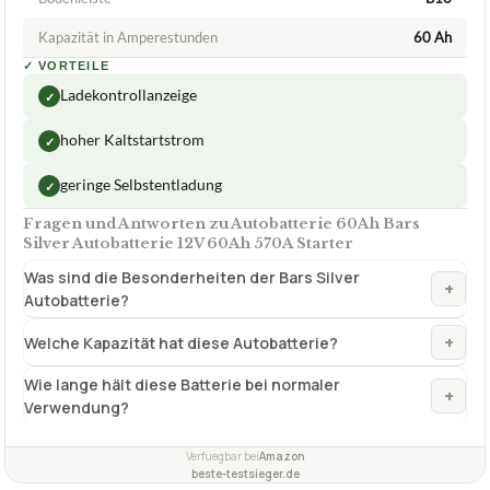
Kapazität in Amperestunden
60 Ah
✓
VORTEILE
Ladekontrollanzeige
✓
hoher Kaltstartstrom
✓
geringe Selbstentladung
✓
Fragen und Antworten zu Autobatterie 60Ah Bars
Silver Autobatterie 12V 60Ah 570A Starter
Was sind die Besonderheiten der Bars Silver
+
Autobatterie?
+
Welche Kapazität hat diese Autobatterie?
Wie lange hält diese Batterie bei normaler
+
Verwendung?
Verfuegbar bei
Amazon
beste-testsieger.de