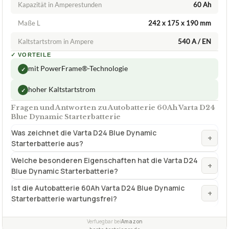
Kapazität in Amperestunden
60 Ah
Maße L
242 x 175 x 190 mm
Kaltstartstrom in Ampere
540 A / EN
✓
VORTEILE
mit PowerFrame®-Technologie
✓
hoher Kaltstartstrom
✓
Fragen und Antworten zu Autobatterie 60Ah Varta D24
Blue Dynamic Starterbatterie
Was zeichnet die Varta D24 Blue Dynamic
+
Starterbatterie aus?
Welche besonderen Eigenschaften hat die Varta D24
+
Blue Dynamic Starterbatterie?
Ist die Autobatterie 60Ah Varta D24 Blue Dynamic
+
Starterbatterie wartungsfrei?
Verfuegbar bei
Amazon