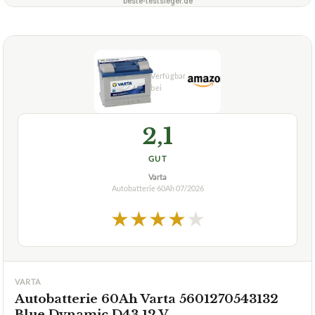
beste-testsieger.de
2,1
GUT
Varta
Autobatterie 60Ah
07/2026
★
★
★
★
★
VARTA
Autobatterie 60Ah Varta 5601270543132
Blue Dynamic D43 12 V