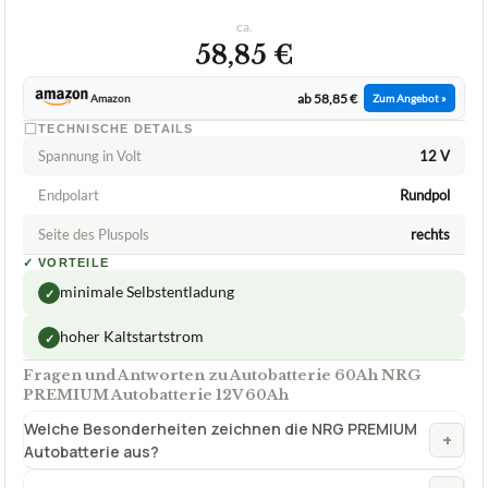
ca.
58,85 €
ab 58,85 €
Amazon
Zum Angebot »
TECHNISCHE DETAILS
Spannung in Volt
12 V
Endpolart
Rundpol
Seite des Pluspols
rechts
✓
VORTEILE
minimale Selbstentladung
✓
hoher Kaltstartstrom
✓
Fragen und Antworten zu Autobatterie 60Ah NRG
PREMIUM Autobatterie 12V 60Ah
Welche Besonderheiten zeichnen die NRG PREMIUM
+
Autobatterie aus?