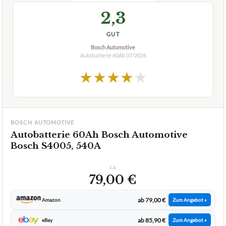
2,3
GUT
Bosch Automotive
Autobatterie 60Ah
07/2026
★
★
★
★
★
BOSCH AUTOMOTIVE
Autobatterie 60Ah Bosch Automotive
Bosch S4005, 540A
ca.
79,00 €
ab 79,00 €
Amazon
Zum Angebot »
ab 85,90 €
eBay
Zum Angebot »