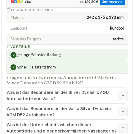
ab 129,50 €
eBay
Zum Angebot »
TECHNISCHE DETAILS
Maße L
242 x 175 x 190 mm
Endpolart
Rundpol
Seite des Pluspols
rechts
✓
VORTEILE
geringe Selbstentladung
✓
hoher Kaltstartstrom
✓
Fragen und Antworten zu Autobatterie 60Ah Varta
Silver Dynamic AGM D52 60Ah 12V
Was ist das Besondere an der Silver Dynamic AGM
+
Autobatterie von Varta?
Was ist das Besondere an der Varta Silver Dynamic
+
AGM D52 Autobatterie?
Was ist der Unterschied zwischen dieser
+
Autobatterie und einer herkömmlichen Nassbatterie?