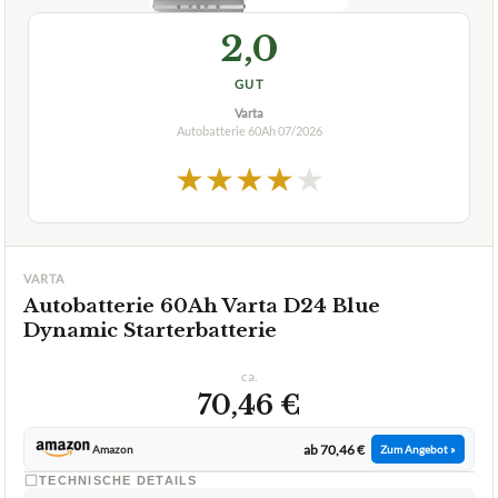
2,0
GUT
Varta
Autobatterie 60Ah
07/2026
★
★
★
★
★
VARTA
Autobatterie 60Ah Varta D24 Blue
Dynamic Starterbatterie
ca.
70,46 €
ab 70,46 €
Amazon
Zum Angebot »
TECHNISCHE DETAILS