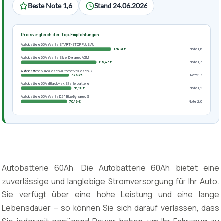
Beste Note 1,6
Stand 24.06.2026
Preisvergleich der Top-Empfehlungen
Autobatterie 60Ah Varta START-STOP PLUS AU
138,31 €
Note 1,6
Autobatterie 60Ah Varta Silver Dynamic AGM
115,45 €
Note 1,7
Autobatterie 60Ah Bosch Automotive Bosch S
73,63 €
Note 1,8
Autobatterie 60Ah BlackMax Starterbatterie
76,90 €
Note 1,9
Autobatterie 60Ah Varta D24 Blue Dynamic S
70,46 €
Note 2,0
Autobatterie 60Ah: Die Autobatterie 60Ah bietet eine
zuverlässige und langlebige Stromversorgung für Ihr Auto.
Sie verfügt über eine hohe Leistung und eine lange
Lebensdauer – so können Sie sich darauf verlassen, dass