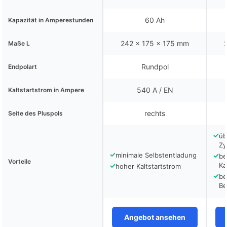
60 Ah
Kapazität in Amperestunden
242 x 175 x 175 mm
Maße L
Rundpol
Endpolart
540 A / EN
Kaltstartstrom in Ampere
rechts
Seite des Pluspols
✓
üb
Zy
✓
minimale Selbstentladung
✓
be
Vorteile
✓
Ka
hoher Kaltstartstrom
✓
be
Be
Angebot ansehen