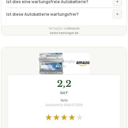
+
Ist dies eine wartungsfreie Autobatterie?
+
Ist diese Autobatterie wartungsfrei?
Verfuegbar bei
Amazon
beste-testsieger.de
2,2
GUT
Varta
Autobatterie 60Ah
07/2026
★
★
★
★
★