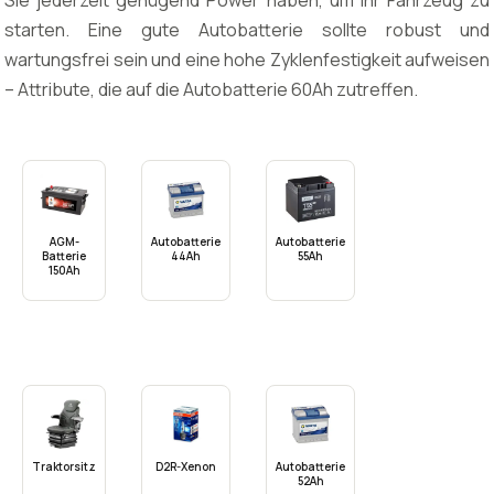
Sie jederzeit genügend Power haben, um Ihr Fahrzeug zu
starten. Eine gute Autobatterie sollte robust und
wartungsfrei sein und eine hohe Zyklenfestigkeit aufweisen
– Attribute, die auf die Autobatterie 60Ah zutreffen.
AGM-
Autobatterie
Autobatterie
Batterie
44Ah
55Ah
150Ah
Traktorsitz
D2R-Xenon
Autobatterie
52Ah