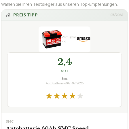
Wählen Sie Ihren Testsieger aus unseren Top-Empfehlungen.
💰
PREIS-TIPP
07/2026
2,4
GUT
Smc
Autobatterie 60Ah
07/2026
★
★
★
★
★
SMC
Autobatterie 60Ah SMC Speed