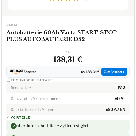
VARTA
Autobatterie 60Ah Varta START-STOP
PLUS AUTOBATTERIE D52
ca.
138,31 €
ab 138,31 €
Amazon
Zum Angebot »
TECHNISCHE DETAILS
Bodenleiste
B13
Kapazität in Amperestunden
60 Ah
Kaltstartstrom in Ampere
680 A / EN
✓
VORTEILE
überdurchschnittliche Zyklenfestigkeit
✓