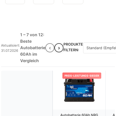
1 – 7 von 12:
Beste
PRODUKTE
Aktualisiert:
‹
›
Autobatterie
FILTERN:
31.07.2026
60Ah im
Vergleich
PREIS-LEISTUNGS-SIEGER
Autobatterie 60Ah NRG
Au