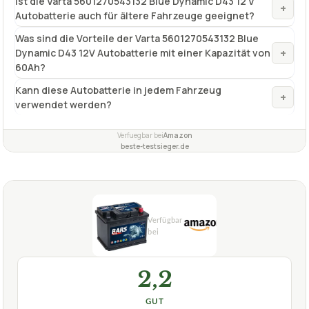
Ist die Varta 5601270543132 Blue Dynamic D43 12 V
+
Autobatterie auch für ältere Fahrzeuge geeignet?
Was sind die Vorteile der Varta 5601270543132 Blue
+
Dynamic D43 12V Autobatterie mit einer Kapazität von
60Ah?
Kann diese Autobatterie in jedem Fahrzeug
+
verwendet werden?
Verfuegbar bei
Amazon
beste-testsieger.de
2,2
GUT