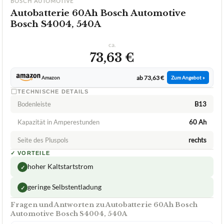
BOSCH AUTOMOTIVE
Autobatterie 60Ah Bosch Automotive
Bosch S4004, 540A
ca.
73,63 €
ab 73,63 €
Amazon
Zum Angebot »
TECHNISCHE DETAILS
Bodenleiste
B13
Kapazität in Amperestunden
60 Ah
Seite des Pluspols
rechts
✓
VORTEILE
hoher Kaltstartstrom
✓
geringe Selbstentladung
✓
Fragen und Antworten zu Autobatterie 60Ah Bosch
Automotive Bosch S4004, 540A