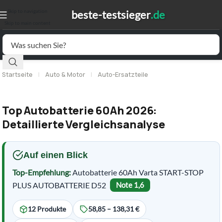
Skip to navigation
Skip to main content
Startseite
|
Auto & Motor
|
Auto-Ersatzteile
Top Autobatterie 60Ah 2026:
Detaillierte Vergleichsanalyse
Auf einen Blick
Top-Empfehlung:
Autobatterie 60Ah Varta START-STOP
PLUS AUTOBATTERIE D52
Note 1,6
12 Produkte
58,85 – 138,31 €