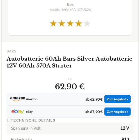
Bars
Autobatterie 60Ah
07/2026
★
★
★
★
★
BARS
Autobatterie 60Ah Bars Silver Autobatterie
12V 60Ah 570A Starter
ca.
62,90 €
ab 62,90 €
Amazon
Zum Angebot »
ab 67,90 €
eBay
Zum Angebot »
TECHNISCHE DETAILS
Spannung in Volt
12 V
Bodenleiste
B13