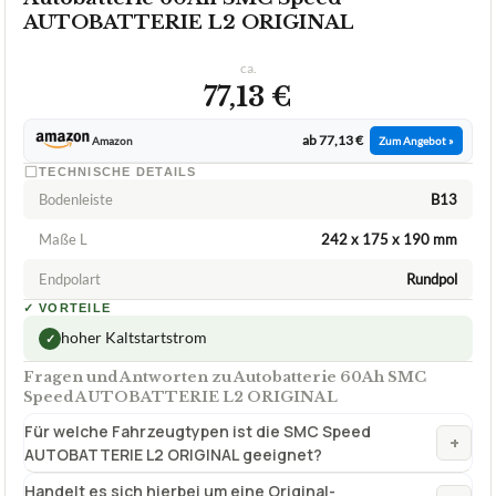
AUTOBATTERIE L2 ORIGINAL
ca.
77,13 €
ab 77,13 €
Amazon
Zum Angebot »
TECHNISCHE DETAILS
Bodenleiste
B13
Maße L
242 x 175 x 190 mm
Endpolart
Rundpol
✓
VORTEILE
hoher Kaltstartstrom
✓
Fragen und Antworten zu Autobatterie 60Ah SMC
Speed AUTOBATTERIE L2 ORIGINAL
Für welche Fahrzeugtypen ist die SMC Speed
+
AUTOBATTERIE L2 ORIGINAL geeignet?
Handelt es sich hierbei um eine Original-