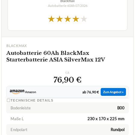
Blackmax
Autobatterie 60Ah
07/2026
★
★
★
★
★
BLACKMAX
Autobatterie 60Ah BlackMax
Starterbatterie ASIA SilverMax 12V
ca.
76,90 €
ab 76,90 €
Amazon
Zum Angebot »
TECHNISCHE DETAILS
Bodenleiste
B00
Maße L
230 x 170 x 225 mm
Endpolart
Rundpol