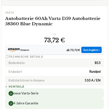
VARTA
Autobatterie 60Ah Varta D59 Autobatterie
58360 Blue Dynamic
ca.
73,72 €
ab 73,72 €
Amazon
Zum Angebot »
TECHNISCHE DETAILS
Bodenleiste
B13
Endpolart
Rundpol
Kaltstartstrom in Ampere
510 A / EN
✓
VORTEILE
neue Varta-Serie
✓
4 Jahre Garantie
✓