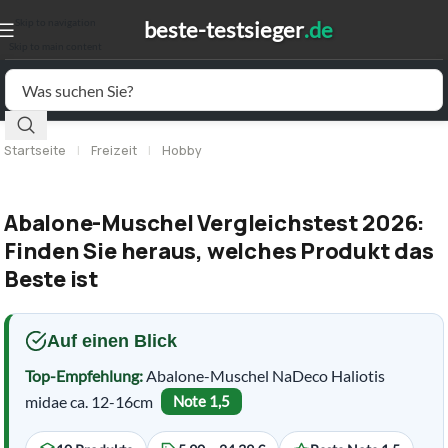
Skip to navigation
Skip to main content
Startseite
|
Freizeit
|
Hobby
Abalone-Muschel Vergleichstest 2026:
Finden Sie heraus, welches Produkt das
Beste ist
Auf einen Blick
Top-Empfehlung:
Abalone-Muschel NaDeco Haliotis
midae ca. 12-16cm
Note 1,5