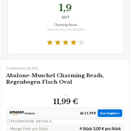
1,9
GUT
Charming Beads
Abalone-Muschel
08/2026
★
★
★
★
★
CHARMING BEADS
Abalone-Muschel Charming Beads,
Regenbogen Flach Oval
ca.
11,99 €
ab 11,99 €
Amazon
Zum Angebot »
TECHNISCHE DETAILS
Menge Preis pro Stück
4 Stück 3,00 € pro Stück