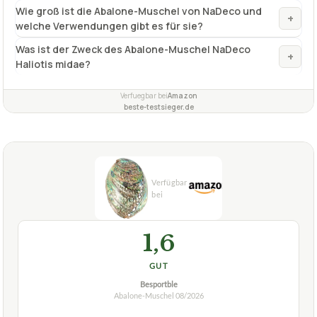
Wie groß ist die Abalone-Muschel von NaDeco und
+
welche Verwendungen gibt es für sie?
Was ist der Zweck des Abalone-Muschel NaDeco
+
Haliotis midae?
Verfuegbar bei
Amazon
beste-testsieger.de
1,6
GUT
Besportble
Abalone-Muschel
08/2026