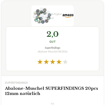
2,0
GUT
Superfindings
Abalone-Muschel
08/2026
★
★
★
★
★
SUPERFINDINGS
Abalone-Muschel SUPERFINDINGS 20pcs
12mm natürlich
ca.