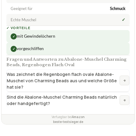
Geeignet für
Schmuck
✓
Echte Muschel
✓
VORTEILE
mit Gewindelöchern
✓
vorgeschliffen
✓
Fragen und Antworten zu Abalone-Muschel Charming
Beads, Regenbogen Flach Oval
Was zeichnet die Regenbogen flach ovale Abalone-
+
Muschel von Charming Beads aus und welche Größe
hat sie?
Sind die Abalone-Muschel Charming Beads natürlich
+
oder handgefertigt?
Verfuegbar bei
Amazon
beste-testsieger.de