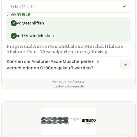
✓
Echte Muschel
✓
VORTEILE
vorgeschliffen
✓
mit Gewindelöchern
✓
Fragen und Antworten zu Abalone-Muschel Hinleise
Abalone-Paua-Muschelperlen, unregelmäßig
Können die Abalone-Paua-Muschelperlen in
+
verschiedenen Größen gekauft werden?
Verfuegbar bei
Amazon
beste-testsieger.de