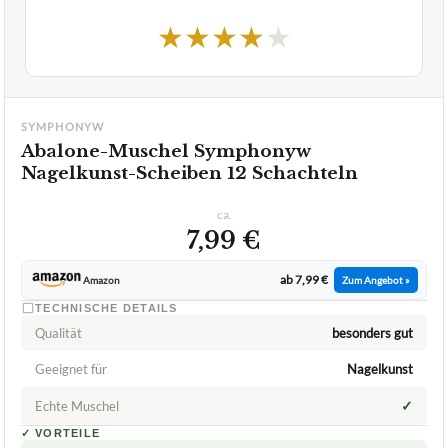
★
★
★
★
★
SYMPHONYW
Abalone-Muschel Symphonyw
Nagelkunst-Scheiben 12 Schachteln
ca.
7,99 €
ab 7,99 €
Amazon
Zum Angebot »
TECHNISCHE DETAILS
Qualität
besonders gut
Geeignet für
Nagelkunst
✓
Echte Muschel
✓
VORTEILE