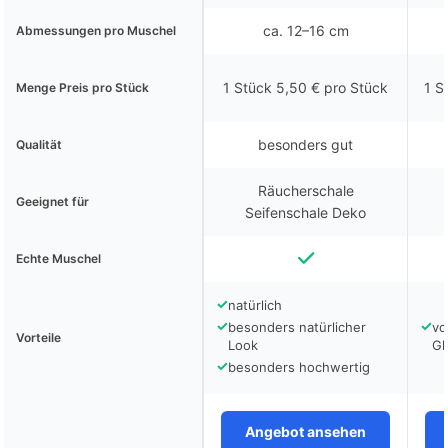
ca. 12–16 cm
Abmessungen pro Muschel
1 Stück 5,50 € pro Stück
1 S
Menge Preis pro Stück
besonders gut
Qualität
Räucherschale
Geeignet für
Seifenschale Deko
Echte Muschel
✓
natürlich
✓
✓
besonders natürlicher
vo
Vorteile
Look
Gl
✓
besonders hochwertig
Angebot ansehen