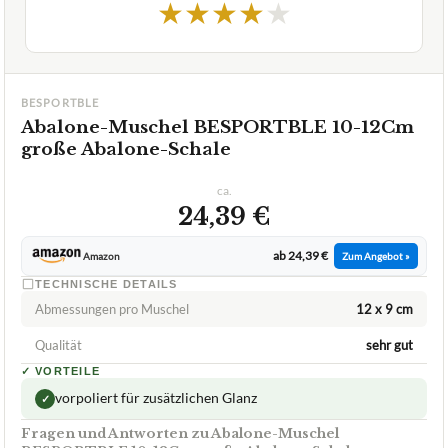
★
★
★
★
★
BESPORTBLE
Abalone-Muschel BESPORTBLE 10-12Cm
große Abalone-Schale
ca.
24,39 €
ab 24,39 €
Amazon
Zum Angebot »
TECHNISCHE DETAILS
Abmessungen pro Muschel
12 x 9 cm
Qualität
sehr gut
✓
VORTEILE
vorpoliert für zusätzlichen Glanz
✓
Fragen und Antworten zu Abalone-Muschel