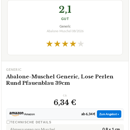
2,1
GUT
Generic
Abalone-Muschel
08/2026
★
★
★
★
★
GENERIC
Abalone-Muschel Generic, Lose Perlen
Rund Pfauenblau 39cm
ca.
6,34 €
ab 6,34 €
Amazon
Zum Angebot »
TECHNISCHE DETAILS
Abmessungen pro Muschel
0,8 x 1 cm