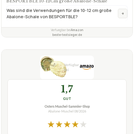
BESPORTBLE 10-12Cm große Abalone-Schale
Was sind die Verwendungen für die 10-12 cm große
+
Abalone-Schale von BESPORTBLE?
Verfuegbar bei
Amazon
beste-testsieger.de
1,7
GUT
Osters Muschel-Sammler-Shop
Abalone-Muschel
08/2026
★
★
★
★
★