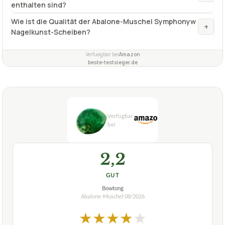
enthalten sind?
Wie ist die Qualität der Abalone-Muschel Symphonyw
+
Nagelkunst-Scheiben?
Verfuegbar bei
Amazon
beste-testsieger.de
2,2
GUT
Bowtong
Abalone-Muschel
08/2026
★
★
★
★
★