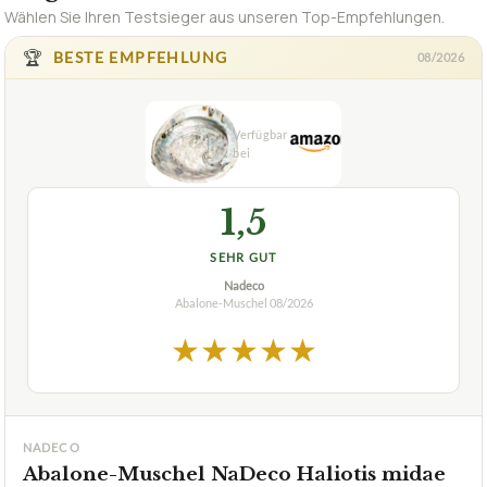
Wählen Sie Ihren Testsieger aus unseren Top-Empfehlungen.
🏆
BESTE EMPFEHLUNG
08/2026
1,5
SEHR GUT
Nadeco
Abalone-Muschel
08/2026
★
★
★
★
★
NADECO
Abalone-Muschel NaDeco Haliotis midae