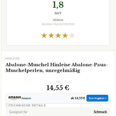
1,8
GUT
Hinleise
Abalone-Muschel
08/2026
★
★
★
★
★
HINLEISE
Abalone-Muschel Hinleise Abalone-Paua-
Muschelperlen, unregelmäßig
ca.
14,55 €
ab 14,55 €
Amazon
Zum Angebot »
TECHNISCHE DETAILS
Geeignet für
Schmuck