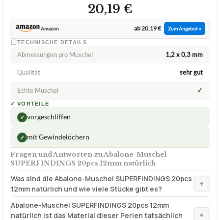
20,19 €
ab 20,19 €
Amazon
Zum Angebot »
TECHNISCHE DETAILS
Abmessungen pro Muschel
1,2 x 0,3 mm
Qualität
sehr gut
✓
Echte Muschel
✓
VORTEILE
vorgeschliffen
✓
mit Gewindelöchern
✓
Fragen und Antworten zu Abalone-Muschel
SUPERFINDINGS 20pcs 12mm natürlich
Was sind die Abalone-Muschel SUPERFINDINGS 20pcs
+
12mm natürlich und wie viele Stücke gibt es?
Abalone-Muschel SUPERFINDINGS 20pcs 12mm
+
natürlich Ist das Material dieser Perlen tatsächlich