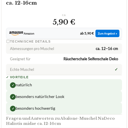
ca. 12-16cm
ca.
5,90 €
ab 5,90 €
Amazon
Zum Angebot »
TECHNISCHE DETAILS
Abmessungen pro Muschel
ca. 12–16 cm
Geeignet für
Räucherschale Seifenschale Deko
✓
Echte Muschel
✓
VORTEILE
natürlich
✓
besonders natürlicher Look
✓
besonders hochwertig
✓
Fragen und Antworten zu Abalone-Muschel NaDeco
Haliotis midae ca. 12-16cm