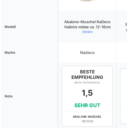
Abalone-Muschel NaDeco
B
Modell
Haliotis midae ca. 12-16cm
g
Details
Nadeco
Marke
BESTE
EMPFEHLUNG
BESTE-TESTSIEGER.DE
1,5
Note
SEHR GUT
ABALONE-MUSCHEL
08/2026