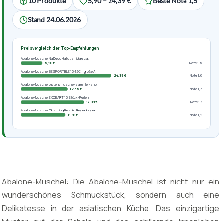
10 Produkte
5,90 – 24,39 €
Beste Note 1,5
Stand 24.06.2026
Preisvergleich der Top-Empfehlungen
Abalone-Muschel NaDeco Haliotis midae ca.
5,90 €
Note 1,5
Abalone-Muschel BESPORTBLE 10-12Cm große A
24,39 €
Note 1,6
Abalone-Muschel osters muschel-sammler-sho
12,55 €
Note 1,7
Abalone-Muschel EXCEART 10 Stück -Perlen,
17,09 €
Note 1,8
Abalone-Muschel Charming Beads, Regenbogen
11,99 €
Note 1,9
Abalone-Muschel: Die Abalone-Muschel ist nicht nur ein
wunderschönes Schmuckstück, sondern auch eine
Delikatesse in der asiatischen Küche. Das einzigartige