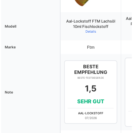
Aal
Aal-Lockstoff FTM Lachsöl
P
Modell
10ml Fischlockstoff
Details
Ftm
Marke
BESTE
EMPFEHLUNG
BESTE-TESTSIEGER.DE
1,5
Note
SEHR GUT
AAL-LOCKSTOFF
07/2026