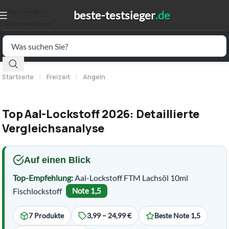
Skip to navigation
Skip to main content
Startseite
|
Freizeit
|
Angeln
Top Aal-Lockstoff 2026: Detaillierte
Vergleichsanalyse
Auf einen Blick
Top-Empfehlung:
Aal-Lockstoff FTM Lachsöl 10ml
Fischlockstoff
Note 1,5
7 Produkte
3,99 – 24,99 €
Beste Note 1,5