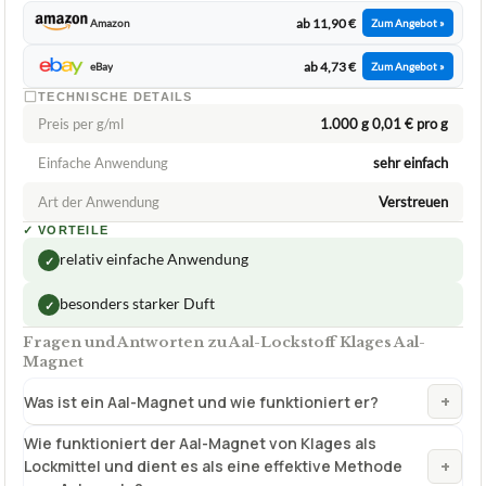
ab 11,90 €
Amazon
Zum Angebot »
ab 4,73 €
eBay
Zum Angebot »
TECHNISCHE DETAILS
Preis per g/ml
1.000 g 0,01 € pro g
Einfache Anwendung
sehr einfach
Art der Anwendung
Verstreuen
✓
VORTEILE
relativ einfache Anwendung
✓
besonders starker Duft
✓
Fragen und Antworten zu Aal-Lockstoff Klages Aal-
Magnet
+
Was ist ein Aal-Magnet und wie funktioniert er?
Wie funktioniert der Aal-Magnet von Klages als
+
Lockmittel und dient es als eine effektive Methode