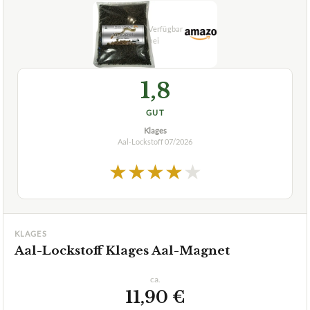
1,8
GUT
Klages
Aal-Lockstoff
07/2026
★
★
★
★
★
KLAGES
Aal-Lockstoff Klages Aal-Magnet
ca.
11,90 €