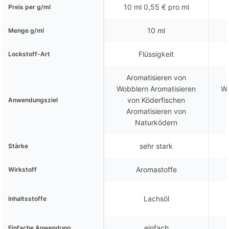
10 ml 0,55 € pro ml
Preis per g/ml
10 ml
Menge g/ml
Flüssigkeit
Lockstoff-Art
Aromatisieren von
Wobblern Aromatisieren
Wo
von Köderfischen
Anwendungsziel
Aromatisieren von
Naturködern
sehr stark
Stärke
Aromastoffe
Wirkstoff
Lachsöl
Inhaltsstoffe
einfach
Einfache Anwendung