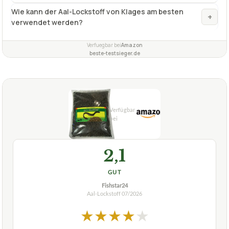
Wie kann der Aal-Lockstoff von Klages am besten
+
verwendet werden?
Verfuegbar bei
Amazon
beste-testsieger.de
2,1
GUT
Fishstar24
Aal-Lockstoff
07/2026
★
★
★
★
★