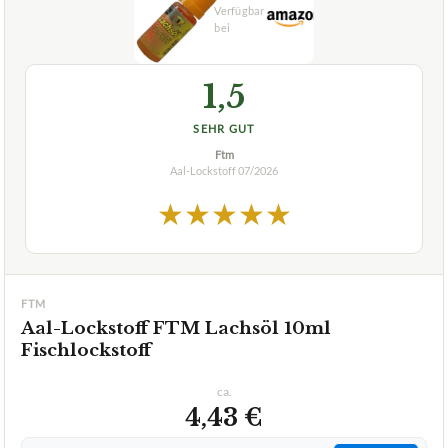
1,5
SEHR GUT
Ftm
Aal-Lockstoff
07/2026
★
★
★
★
★
FTM
Aal-Lockstoff FTM Lachsöl 10ml
Fischlockstoff
ca.
4,43 €