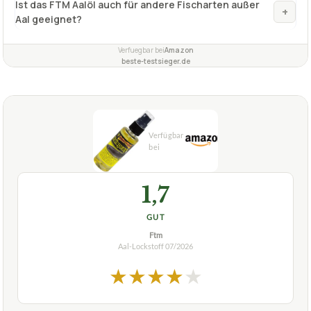
Ist das FTM Aalöl auch für andere Fischarten außer
+
Aal geeignet?
Verfuegbar bei
Amazon
beste-testsieger.de
1,7
GUT
Ftm
Aal-Lockstoff
07/2026
★
★
★
★
★