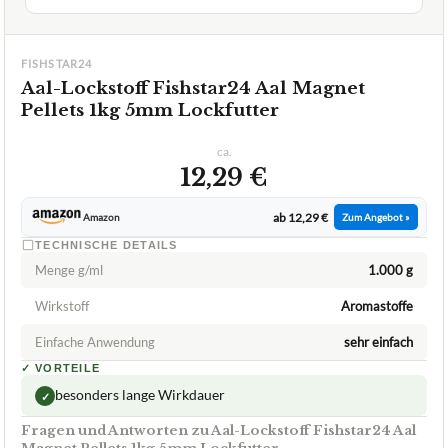
FISHSTAR24
Aal-Lockstoff Fishstar24 Aal Magnet
Pellets 1kg 5mm Lockfutter
ca.
12,29 €
ab 12,29 €
Amazon
Zum Angebot »
TECHNISCHE DETAILS
Menge g/ml
1.000 g
Wirkstoff
Aromastoffe
Einfache Anwendung
sehr einfach
✓
VORTEILE
besonders lange Wirkdauer
✓
Fragen und Antworten zu Aal-Lockstoff Fishstar24 Aal