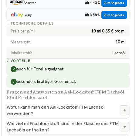
ab 4,43 €
Amazon
Zum Angebot »
ab 3,58 €
eBay
Zum Angebot »
TECHNISCHE DETAILS
Preis per g/ml
10 ml 0,55 € pro ml
Menge g/ml
10 ml
Inhaltsstoffe
Lachsöl
✓
VORTEILE
auch für Forelle geeignet
✓
besonders kräftiger Geschmack
✓
Fragen und Antworten zu Aal-Lockstoff FTM Lachsöl
10ml Fischlockstoff
Wofür kann man den Aal-Lockstoff FTM Lachsöl
+
verwenden?
Wie viel ml Fischlockstoff sind in der Flasche des FTM
+
Lachsöls enthalten?