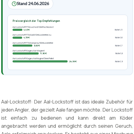
Stand 24.06.2026
Preisvergleich der Top-Empfehlungen
Aal-Lockstoff FTM Lachsöl 10ml Fischlockst
4,43 €
Note 1,5
Aal-Lockstoff FTM Aalöl 10ml Lockmittel zu
4,39 €
Note 1,6
Aal-Lockstoff FTM Aalspray 50ml Lockmittel
9,00 €
Note 1,7
Aal-Lockstoff Klages Aal-Magnet
11,90 €
Note 1,8
Aal-Lockstoff Klages Aal Magnet 5mm Pellet
24,99 €
Note 1,9
Aal-Lockstoff: Der Aal-Lockstoff ist das ideale Zubehör für
jeden Angler, der gezielt Aale fangen möchte. Der Lockstoff
ist einfach zu bedienen und kann direkt am Köder
angebracht werden und ermöglicht durch seinen Geruch,