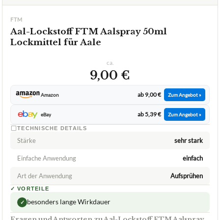
FTM
Aal-Lockstoff FTM Aalspray 50ml
Lockmittel für Aale
ca.
9,00 €
ab 9,00 €
Amazon
Zum Angebot »
ab 5,39 €
eBay
Zum Angebot »
TECHNISCHE DETAILS
Stärke
sehr stark
Einfache Anwendung
einfach
Art der Anwendung
Aufsprühen
✓
VORTEILE
besonders lange Wirkdauer
✓
Fragen und Antworten zu Aal-Lockstoff FTM Aalspray