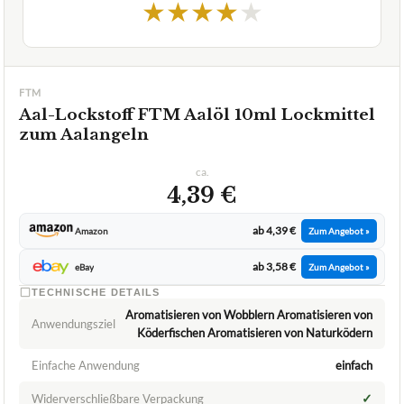
★
★
★
★
★
FTM
Aal-Lockstoff FTM Aalöl 10ml Lockmittel
zum Aalangeln
ca.
4,39 €
ab 4,39 €
Amazon
Zum Angebot »
ab 3,58 €
eBay
Zum Angebot »
TECHNISCHE DETAILS
Aromatisieren von Wobblern Aromatisieren von
Anwendungsziel
Köderfischen Aromatisieren von Naturködern
Einfache Anwendung
einfach
✓
Widerverschließbare Verpackung