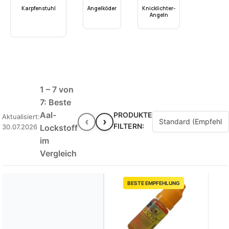
Karpfenstuhl
Angelköder
Knicklichter-
Angeln
1 – 7 von
7: Beste
Aal-
PRODUKTE
Aktualisiert:
‹
›
FILTERN:
30.07.2026
Lockstoff
im
Vergleich
BESTE EMPFEHLUNG